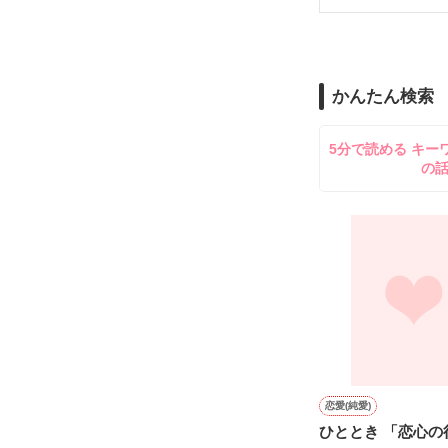
絢爛豪華な謁見
結婚式も終わり
冷酷非道と噂の
エリスはアレク
三年前のあの日
「お前を抱くの
かんたん検索
俺はこの先もず
もう誰も愛さな
すべてを失った
5分で読める キー
だがその宣言と
の
セシルはディカ
デビュタントの
帰る家も家族も
失意のどん底で
そこで運良く魔
悠々自適の毎日
だがある日、帝
皇帝に謁見する
何故か修行時代
恋愛(純愛)
呪いの仮面をつ
ひととき 「恋