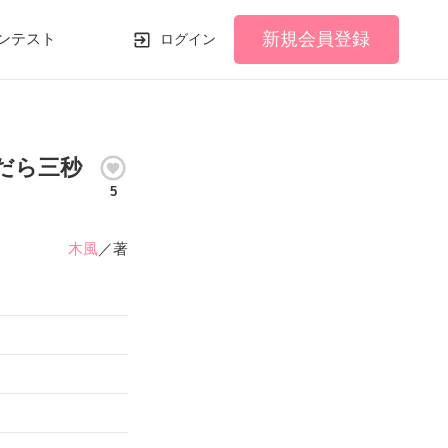
新規会員登録
ンテスト
ログイン
だら三秒
5
木風
／著