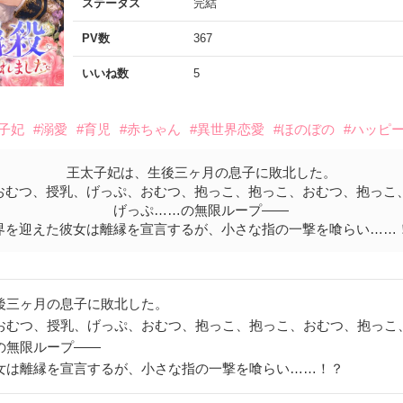
ステータス
完結
PV数
367
いいね数
5
太子妃
#溺愛
#育児
#赤ちゃん
#異世界恋愛
#ほのぼの
#ハッピ
王太子妃は、生後三ヶ月の息子に敗北した。
おむつ、授乳、げっぷ、おむつ、抱っこ、抱っこ、おむつ、抱っこ
げっぷ……の無限ループ――
界を迎えた彼女は離縁を宣言するが、小さな指の一撃を喰らい……
後三ヶ月の息子に敗北した。
おむつ、授乳、げっぷ、おむつ、抱っこ、抱っこ、おむつ、抱っこ
の無限ループ――
女は離縁を宣言するが、小さな指の一撃を喰らい……！？