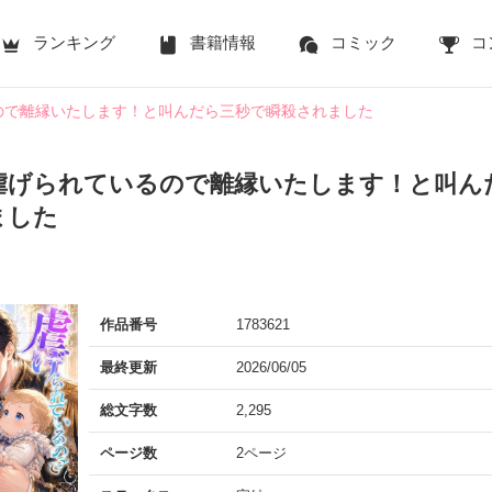
ランキング
書籍情報
コミック
コ
ので離縁いたします！と叫んだら三秒で瞬殺されました
虐げられているので離縁いたします！と叫ん
ました
作品番号
1783621
最終更新
2026/06/05
総文字数
2,295
ページ数
2ページ