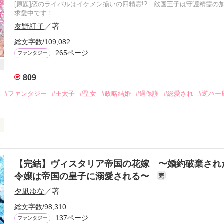
[原題]恋のライバルはイケメン揃いの四精霊!? 敵国王子は守護精霊の
求愛中です！
友野紅子
／著
総文字数/109,082
265ページ
ファンタジー
809
#ファンタジー
#王太子
#聖女
#政略結婚
#過保護
#総愛され
#逆ハー
王女・エミリア(１７歳)　──　継母の女王に虐げられ、幽閉に近い暮
女』の呼び声高いが、実際は心清らかなお姫様。火、水、風、土の四精
【完結】ヴィスタリア帝国の花嫁 〜婚約破棄され
令嬢は帝国の皇子に溺愛される〜
完
夕凪ゆな
／著
太子・ジークフリード(２５歳)　──　隙のない政治手腕から『氷の王
る。本来、有能を絵にかいたような人物。ところが、エミリアを前にする
総文字数/98,310
137ページ
ファンタジー