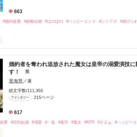
り、エミリアは敵国の王太子ジークフリードの元へ側妃として嫁ぐこと
663
ように、ガルニアの使者団に伴われて祖国を後にする。

#婚約破棄
#政略結婚
#ほのぼの
#ハッピーエンド
#シリアス
#虐げら
フリードは、側妃として嫁いでくる王女のあまりの悪評に頭を抱えてい
ードは輿入れ行列を偵察するべく王宮を飛び出した──！

身分を偽って果たしたエミリアとの出会い。

フリードとエミリア、ふたりの運命の歯車が回りだす──。

にあるスフィア王国。

婚約者を奪われ追放された魔女は皇帝の溺愛演技に
令嬢エリスは、

す！
完
とキーワード通りのストーリーで、わかりやすい溺愛物です♪

だった。

インにぞっこんです。加えてヒロインは、個性豊かな四人の守護精霊か
里海慧
／著
リスは姦通の罪を着せられ

模様はあくまでヒーローとヒロインの一対一ですのでご安心ください。

総文字数/111,355
しまう。

215ページ
ファンタジー
に骨の髄まで甘やかされて愛されたい作者の願望を詰め込みました＊＾＾
追い打ちをかけるように、

命が下る。

617
月にベリーズ文庫より書籍が発売します※※

んと四人の守護精霊が全員若いイケメンに！

約破棄
#契約結婚
#溺愛
#一途
#皇帝
#魔女
#NTR
#ざまぁ
#ハッピー
にて溺愛も大増量しています。

国の悪名高き第三皇子

お楽しみいただけたら幸いです。

に嫁げという内容だった。
