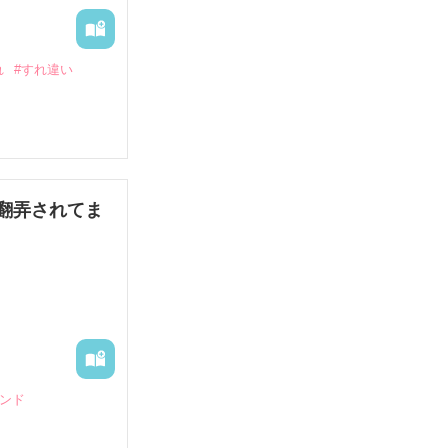
に。継母の女王
れ
#すれ違い
た。紆余曲折の
翻弄されてま
らも総愛されし
＊

エンド