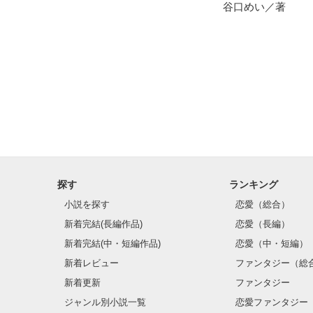
谷口めい／著
「仮面のせいで
お前が責任を取
と命令される。

解呪できたら自
逃げないよう問
こうして愛のな
探す
ランキング
はずなのになん
小説を探す
恋愛（総合）
新着完結(長編作品)
恋愛（長編）
すべてを失い誰
新着完結(中・短編作品)
恋愛（中・短編）
すべてを取り戻
新着レビュー
ファンタジー（総
新着更新
ファンタジー
※27pが分割
ジャンル別小説一覧
恋愛ファンタジー