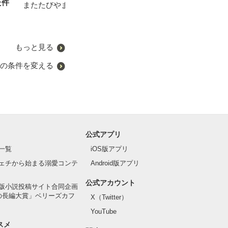
た件
な し身代わりの恋（番外
く
またたびやま銀猫／著
由笑／著
編）
茅未つき／著
光月海愛（光月ミア）／著
もっと見る
の条件を変える
公式アプリ
一覧
iOS版アプリ
ェチから始まる溺愛コンテ
Android版アプリ
公式アカウント
版小説投稿サイト合同企画
の長編大賞」ベリーズカフ
X（Twitter）
YouTube
スメ