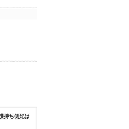
護持ち側妃は