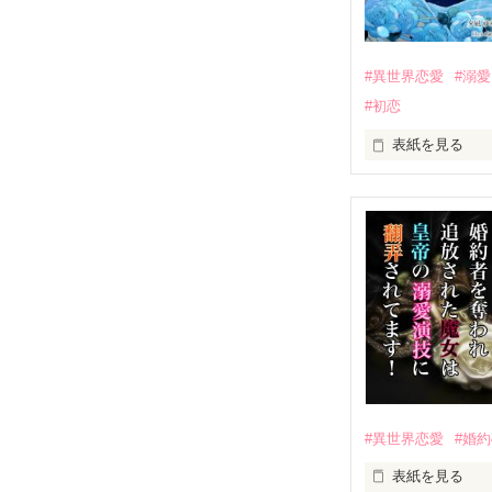
祖国の敗戦によ
に追いやられる
#異世界恋愛
#溺愛
その頃。ジーク
#初恋
末、ジークフリ
そして全身鎧で
表紙を見る
ここからジーク
大陸の西の果て
＊＊＊

その国の公爵家
およそタイトル
王太子の婚約者
ヒーローはヒロ
ちゃいます。

だがある日、エ
※ただし、恋愛
婚約破棄されて
素敵な男性たち
そんなエリスに
王宮からとある
※※2023年5
書籍版では、な
それはなんと、

#異世界恋愛
#婚
全編、大幅改稿
ヴィスタリア帝
そちらも併せて
表紙を見る
アレクシスの元