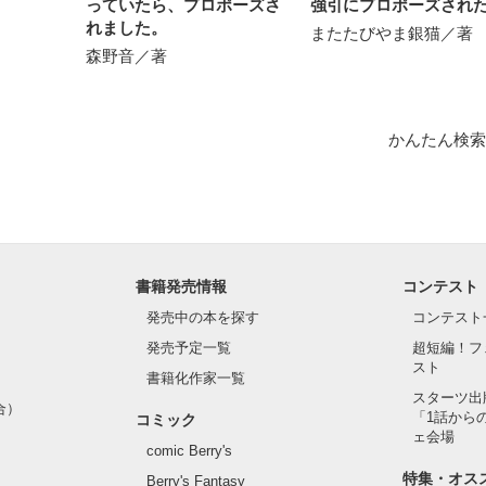
っていたら、プロポーズさ
強引にプロポーズされ
れました。
またたびやま銀猫／著
結婚できないから

って後継者になる子を産め」

森野音／著
かんたん検索
由の身になると約束を取り付けたが

答無用で婚姻させられた。

い結婚生活がはじまった——

書籍発売情報
コンテスト
だか皇帝の態度が甘すぎるんだけど!?

発売中の本を探す
コンテスト
発売予定一覧
超短編！フ
も愛さないと誓った魔女が

スト
書籍化作家一覧
して幸せになるお話。

スターツ出
合）
「1話から
コミック
ェ会場
comic Berry's
できていなかったので修正いたしました。

特集・オス
Berry's Fantasy