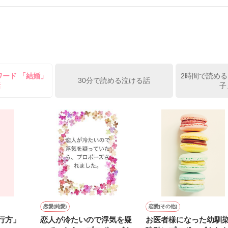
室で

、その日の初夜、

悪魔皇帝に迫られ

シスから告げられる。

のことを思い出した。

作品を読む
はそれが果たすべき義務だからだ。

っと、お前を愛するつもりはない」と。

い。

あの日、私はそう決心した。

ワード 「結婚」
2時間で読める
は違い、

30分で読める泣ける話
話
子
ルト帝国の侯爵令嬢だが

夜会で義妹に婚約者を奪われ

失い

作品を読む
市井に放り出される。

女に拾われて修行を積み

を送っていた。

国の騎士に連行され

ことに。

にヤケで作った

恋愛(純愛)
恋愛(その他)
けた皇帝から

心の行方」
恋人が冷たいので浮気を疑
お医者様になった幼馴