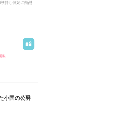
加護持ち側妃に熱烈
風味
らしを余儀なくさ
霊に守護されて
た小国の公爵
太子』の二つ名を
と……？
