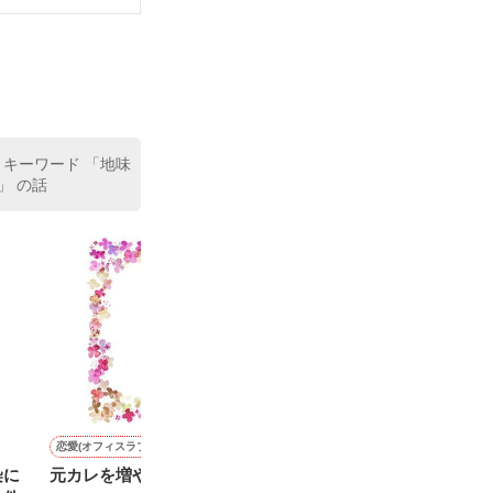
 キーワード 「地味
」 の話
恋愛(オフィスラブ)
恋愛(純愛)
恋愛(純愛)
恋愛(ラブコメ)
染に
元カレを増やさない解決法
愛しいひと――く ち
新婚初夜、あなたは嘘を吐
冷たい旦那様