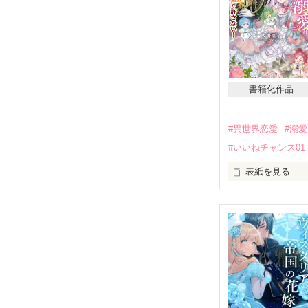
書籍化作品
#異世界恋愛
#溺愛
#いいねチャンス01
表紙を見る
アドランス王国
れている。『悪
いる。

ガルニア王国王
国内外に響かせ
＊＊＊
