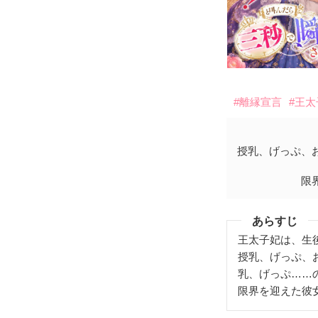
#離縁宣言
#王
授乳、げっぷ、
限
あらすじ
王太子妃は、生
授乳、げっぷ、
乳、げっぷ……
限界を迎えた彼