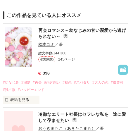
この作品を見ている人にオススメ
再会ロマンス～幼なじみの甘い溺愛から逃げ
られない～
完
松本ユミ
／著
総文字数/144,360
245ページ
恋愛(純愛)
396
#幼なじみ
#溺愛
#再会
#両片想い
#初恋
#スパダリ
#大人の恋
#御曹司
#独占欲
#ハッピーエンド
表紙を見る
冷徹なエリート社長はセフレな私を一途に愛
して孕ませたい
完
幼なじみの哲平に淡い恋心を抱いていた美桜。

おうぎまちこ（あきたこまち）
／著