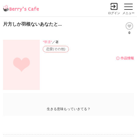
ログイン
メニュー
片方しか羽根ないあなたと...
0
*華凛*
／著
恋愛(その他)
作品情報
生きる意味もっていきてる？