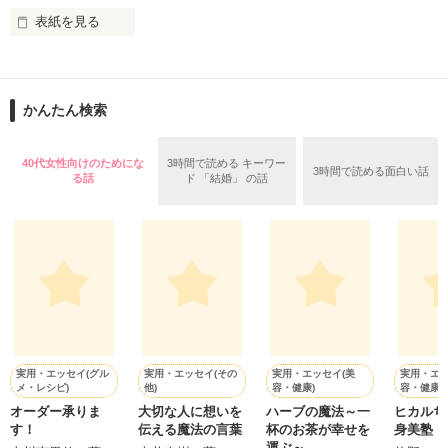
表紙を見る
作品を読む
止まっていたはずの二人の時間が、再び動き出す。

舞川雛子（26）は大手お菓子メーカー、三日月製菓コーポレー
再会から始まる、溺愛ラブ。

ションの企画戦略室で働いている。

また雛子には2年前から付き合いはじめ、半年前から同棲を始
2026.6.5～2026.7.25

かんたん検索
めた、同期で恋人の石垣守（26）がいるのだが、後輩の姫原由
羅（24）との浮気が発覚した上、いつのまにか元カノにされて
いた。

40代女性向けのためにな
3時間で読める キーワー
3時間で読める面白い話
守と由羅から『便利屋雛子』と馬鹿にされ、一人こっそり泣い
る話
ド 「結婚」 の話
＊以前、公開していた話の改稿版です＊

ていた雛子に、企画戦略室の上司である雪瀬鷹哉（29）が
『──俺と結婚してくれないか』といきなりプロポーズをしてき
た上、同居まで提案してきて──？

鷹哉『宜しくな、俺の雛子』🦅

雛子『俺の……ひぃ、雛子？！！！』🐥

作品を読む
シゴデキで冷徹な上司が見せる素顔は、なぜか想像以上に甘く
て……🐥💓🦅

実用・エッセイ(グル
実用・エッセイ(その
実用・エッセイ(美
実用・エッ
メ・レシピ)
他)
容・健康)
容・健康)
※表紙も作中使用の画像も全てフリー素材です。

オーダー承りま
大切な人に想いを
ハーブの魔法～一
ヒカルち
※執筆期間2026.6.3〜7.20完結です。　

す！
伝える魔法の言葉
杯のお茶が幸せを
身美塾
※他サイトさんにて恋愛トレンド1位でした〜良かったら読ん
運ぶ～