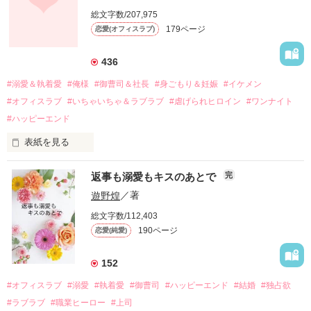
しかし、ある出来事をきっかけに二人の関係は壊れてしまう。

総文字数/207,975
関係修復もできないまま、美桜は両親の離婚によって

179ページ
恋愛(オフィスラブ)
引っ越すことになり、哲平とも離れ離れになった。

それから約十二年後。

436
過去の傷から、二度と会いたくないと思っていた哲平に

#溺愛＆執着愛
#俺様
#御曹司＆社長
#身ごもり＆妊娠
#イケメン
運命のような再会を果たす。

#オフィスラブ
#いちゃいちゃ＆ラブラブ
#虐げられヒロイン
#ワンナイト
そして、ひょんなことから

#ハッピーエンド
酔った勢いで一夜を共にしてしまった。

表紙を見る
さらに、美桜が初めてだと知った哲平は

『責任をとる、結婚しよう』と真っ直ぐに告げてきた。

　おかしな噂を流されて前の職場でうまくいかなかった梅田美
戸惑う美桜とは裏腹に、好きという気持ちを隠すことなく

返事も溺愛もキスのあとで
完
桜は、海外で傷心旅行をしていたところ、日本人美青年と出会
甘やかしてくる。

い、酒の勢いもあり一夜限りの関係となる。

遊野煌
／著
　帰国後、美桜は新しい職場でワンナイトした美青年と再会。
そんなある日、哲平は美桜がストーカー被害に

総文字数/112,403
なんと彼の正体は、とある財閥御曹司にも関わらず、一族を離
遭っていることを知る。

190ページ
恋愛(純愛)
れて起業した新進気鋭の実業家、社内でも冷徹だと評判な社長
美桜を守るため、哲平は同居を提案してきて――。

――御影恭司その人だったのだ――！

　なぜか恭司から飼い猫の世話係を命じられた美桜は、猫の世
152
話を口実にしばしば呼び出された上、二人はいわゆる身体だけ
夏木美桜(なつきみお)

#オフィスラブ
#溺愛
#執着愛
#御曹司
#ハッピーエンド
#結婚
#独占欲
✕

#ラブラブ
#職業ヒーロー
#上司
鳴海哲平 (なるみてっぺい)
