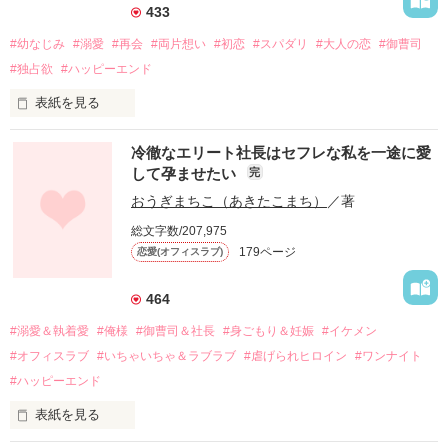
433
#幼なじみ
#溺愛
#再会
#両片想い
#初恋
#スパダリ
#大人の恋
#御曹司
#独占欲
#ハッピーエンド
表紙を見る
冷徹なエリート社長はセフレな私を一途に愛
して孕ませたい
完
幼なじみの哲平に淡い恋心を抱いていた美桜。

おうぎまちこ（あきたこまち）
／著
しかし、ある出来事をきっかけに二人の関係は壊れてしまう。

総文字数/207,975
関係修復もできないまま、美桜は両親の離婚によって

179ページ
恋愛(オフィスラブ)
引っ越すことになり、哲平とも離れ離れになった。

それから約十二年後。

464
過去の傷から、二度と会いたくないと思っていた哲平に

#溺愛＆執着愛
#俺様
#御曹司＆社長
#身ごもり＆妊娠
#イケメン
運命のような再会を果たす。

#オフィスラブ
#いちゃいちゃ＆ラブラブ
#虐げられヒロイン
#ワンナイト
そして、ひょんなことから

#ハッピーエンド
酔った勢いで一夜を共にしてしまった。

表紙を見る
さらに、美桜が初めてだと知った哲平は

『責任をとる、結婚しよう』と真っ直ぐに告げてきた。
