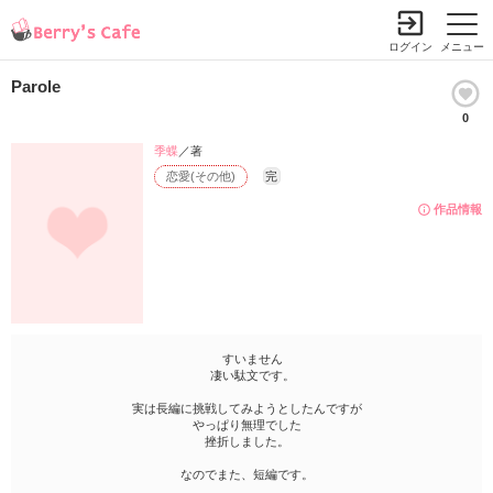
ログイン
メニュー
Parole
0
季蝶
／著
恋愛(その他)
完
作品情報
すいません
凄い駄文です。
実は長編に挑戦してみようとしたんですが
やっぱり無理でした
挫折しました。
なのでまた、短編です。