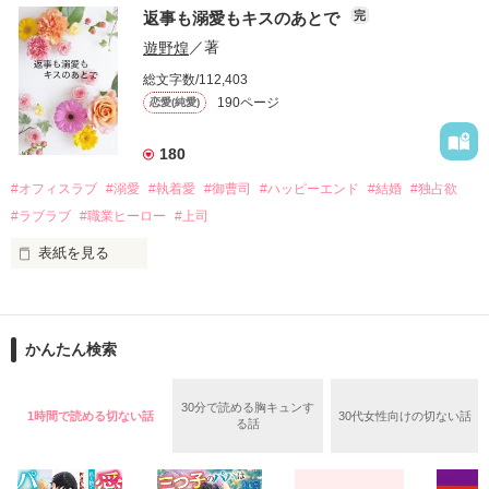
　おかしな噂を流されて前の職場でうまくいかなかった梅田美
戸惑う美桜とは裏腹に、好きという気持ちを隠すことなく

返事も溺愛もキスのあとで
完
桜は、海外で傷心旅行をしていたところ、日本人美青年と出会
甘やかしてくる。

い、酒の勢いもあり一夜限りの関係となる。

遊野煌
／著
　帰国後、美桜は新しい職場でワンナイトした美青年と再会。
そんなある日、哲平は美桜がストーカー被害に

総文字数/112,403
なんと彼の正体は、とある財閥御曹司にも関わらず、一族を離
遭っていることを知る。

190ページ
恋愛(純愛)
れて起業した新進気鋭の実業家、社内でも冷徹だと評判な社長
美桜を守るため、哲平は同居を提案してきて――。

――御影恭司その人だったのだ――！

　なぜか恭司から飼い猫の世話係を命じられた美桜は、猫の世
180
話を口実にしばしば呼び出された上、二人はいわゆる身体だけ
夏木美桜(なつきみお)

#オフィスラブ
#溺愛
#執着愛
#御曹司
#ハッピーエンド
#結婚
#独占欲
✕

#ラブラブ
#職業ヒーロー
#上司
鳴海哲平 (なるみてっぺい)

表紙を見る
作品を読む
止まっていたはずの二人の時間が、再び動き出す。

舞川雛子（26）は大手お菓子メーカー、三日月製菓コーポレー
再会から始まる、溺愛ラブ。

ションの企画戦略室で働いている。

また雛子には2年前から付き合いはじめ、半年前から同棲を始
2026.6.5～2026.7.25

かんたん検索
めた、同期で恋人の石垣守（26）がいるのだが、後輩の姫原由
羅（24）との浮気が発覚した上、いつのまにか元カノにされて
いた。

30分で読める胸キュンす
1時間で読める切ない話
30代女性向けの切ない話
守と由羅から『便利屋雛子』と馬鹿にされ、一人こっそり泣い
る話
＊以前、公開していた話の改稿版です＊

ていた雛子に、企画戦略室の上司である雪瀬鷹哉（29）が
『──俺と結婚してくれないか』といきなりプロポーズをしてき
た上、同居まで提案してきて──？
