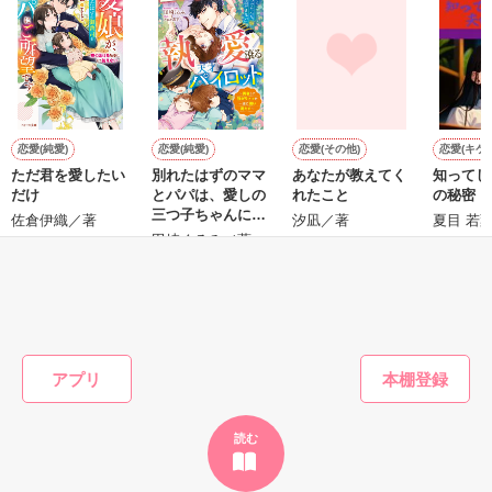
鷹哉『宜しくな、俺の雛子』🦅

雛子『俺の……ひぃ、雛子？！！！』🐥

作品を読む
シゴデキで冷徹な上司が見せる素顔は、なぜか想像以上に甘く
て……🐥💓🦅

恋愛(純愛)
恋愛(純愛)
恋愛(その他)
恋愛(キケ
ただ君を愛したい
別れたはずのママ
あなたが教えてく
知ってし
※表紙も作中使用の画像も全てフリー素材です。

だけ
とパパは、愛しの
れたこと
の秘密
※執筆期間2026.6.3〜7.20完結です。　

三つ子ちゃんに振
佐倉伊織／著
汐凪／著
夏目 若
※他サイトさんにて恋愛トレンド1位でした〜良かったら読ん
り回されています
田崎くるみ／著
で頂けると嬉しいです。
もっと見る
作品を読む
かんたん検索の条件を変える
アプリ
読む