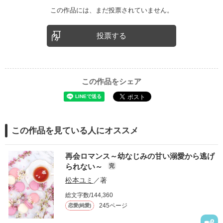
この作品には、まだ投票されていません。
投票する
この作品をシェア
この作品を見ている人にオススメ
再会ロマンス～幼なじみの甘い溺愛から逃げ
られない～
完
松本ユミ
／著
総文字数/144,360
245ページ
恋愛(純愛)