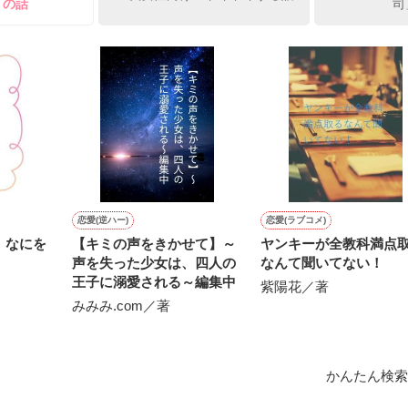
 の話
司
ひぃ、雛子？！！！』🐥

上司が見せる素顔は、なぜか想像以上に甘くて……🐥💓🦅

作品を読む
用の画像も全てフリー素材です。

.6.3〜7.20完結です。　

にて恋愛トレンド1位でした〜良かったら読んで頂けると嬉しいです。
作品を読む
恋愛(逆ハー)
恋愛(ラブコメ)
、なにを
【キミの声をきかせて】～
ヤンキーが全教科満点
声を失った少女は、四人の
なんて聞いてない！
王子に溺愛される～編集中
紫陽花／著
みみみ.com／著
かんたん検索