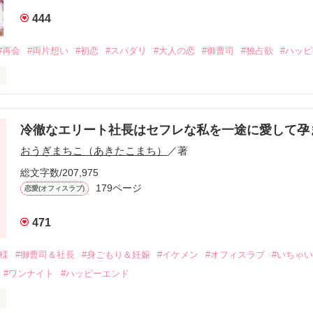
444
#再会
#両片想い
#初恋
#スパダリ
#大人の恋
#御曹司
#独占欲
#ハッ
冷徹なエリート社長はセフレな私を一途に愛して孕
に淡い恋心を抱いていた美桜。

おうぎまちこ（あきたこまち）
／著
来事をきっかけに二人の関係は壊れてしまう。

ないまま、美桜は両親の離婚によって

総文字数/207,975
なり、哲平とも離れ離れになった。

179ページ
恋愛(オフィスラブ)
年後。

471
二度と会いたくないと思っていた哲平に

会を果たす。

俺様
#御曹司＆社長
#身ごもり＆妊娠
#イケメン
#オフィスラブ
#いちゃ
なことから

#ワンナイト
#ハッピーエンド
夜を共にしてしまった。

初めてだと知った哲平は
