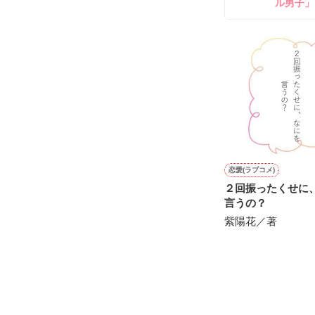
ル男子」
雛子『俺の……
シゴデキで冷徹な
※表紙も作中使
※執筆期間2026
※他サイトさん
恋愛(ラブコメ)
２回振ったくせに
言うの？
紫陽花／著