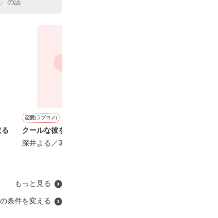
」 の話
恋愛(ラブコメ)
恋愛(オフィスラブ)
恋愛(学園)
恋愛(純愛)
取る
クールな彼を妬かせたら
【極上旦那様シリーズ】き
【短】なんかムカつくんだ
王子とシンデレ
みを独り占めしたい～俺様
けど。
深井よる／著
七海 小雪／著
エリートとかりそめ新婚生
楠木ちな／著
活～
西ナナヲ／著
もっと見る
の条件を変える