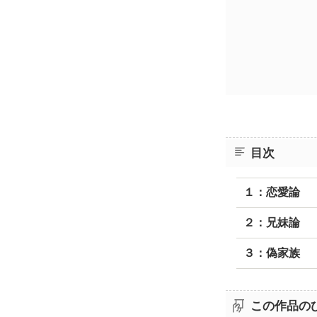
目次
１：恋愛論
２：兄妹論
３：偽家族
この作品の