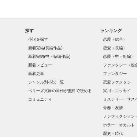
探す
ランキング
小説を探す
恋愛（総合）
新着完結(長編作品)
恋愛（長編）
新着完結(中・短編作品)
恋愛（中・短編）
新着レビュー
ファンタジー（総
新着更新
ファンタジー
ジャンル別小説一覧
恋愛ファンタジー
ベリーズ文庫の原作が無料で読める
実用・エッセイ
コミュニティ
ミステリー・サス
青春・友情
ノンフィクション
ホラー・オカルト
歴史・時代