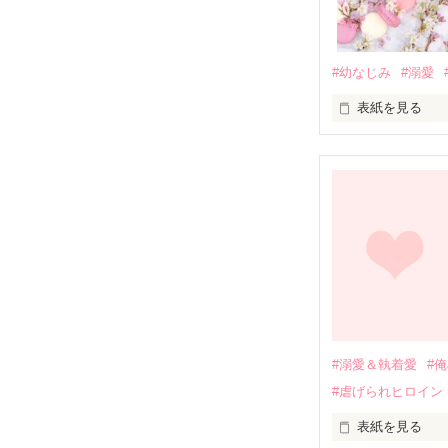
#幼なじみ
#溺愛
表紙を見る
幼なじみの哲平
しかし、ある出
関係修復もでき
引っ越すことに
それから約十二
過去の傷から、
運命のような再
#溺愛＆執着愛
#
そして、ひょん
#虐げられヒロイン
酔った勢いで一
表紙を見る
さらに、美桜が