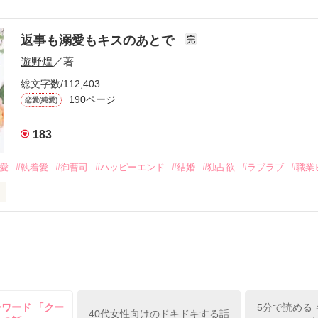
結婚しよう』と真っ直ぐに告げてきた。

流されて前の職場でうまくいかなかった梅田美桜は、海外で傷心旅行を
裏腹に、好きという気持ちを隠すことなく

年と出会い、酒の勢いもあり一夜限りの関係となる。



は新しい職場でワンナイトした美青年と再会。なんと彼の正体は、とあ
返事も溺愛もキスのあとで
完
族を離れて起業した新進気鋭の実業家、社内でも冷徹だと評判な社長―
哲平は美桜がストーカー被害に

遊野煌
／著
―！

を知る。

ら飼い猫の世話係を命じられた美桜は、猫の世話を口実にしばしば呼び
、哲平は同居を提案してきて――。

総文字数/112,403
190ページ
恋愛(純愛)
みお)

183
作品を読む
みてっぺい)

溺愛
#執着愛
#御曹司
#ハッピーエンド
#結婚
#独占欲
#ラブラブ
#職業
ずの二人の時間が、再び動き出す。

、溺愛ラブ。

）は大手お菓子メーカー、三日月製菓コーポレーションの企画戦略室で働
7.25

年前から付き合いはじめ、半年前から同棲を始めた、同期で恋人の石垣守
姫原由羅（24）との浮気が発覚した上、いつのまにか元カノにされてい
便利屋雛子』と馬鹿にされ、一人こっそり泣いていた雛子に、企画戦略
）が『──俺と結婚してくれないか』といきなりプロポーズをしてきた上
ていた話の改稿版です＊

ーワード 「クー
5分で読める
俺の雛子』🦅

40代女性向けのドキドキする話