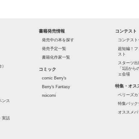
書籍発売情報
コンテスト
発売中の本を探す
コンテスト
発売予定一覧
超短編！フ
スト
書籍化作家一覧
スターツ出
合）
「1話から
コミック
ェ会場
comic Berry's
特集・オス
Berry's Fantasy
ベリーズカ
noicomi
ペンス
特集バック
オススメバ
・実話