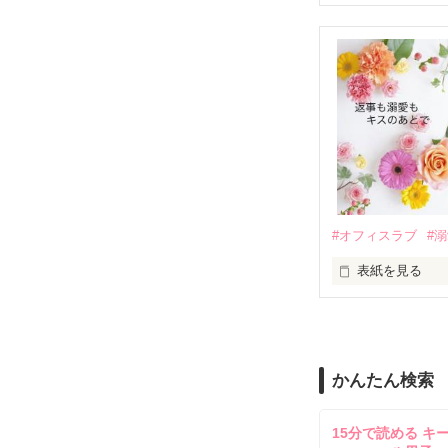
『責任をとる、
　おかしな噂を
戸惑う美桜とは
ろ、日本人美青
甘やかしてくる。
　帰国後、美桜
も関わらず、一
そんなある日、
人だったのだ―
遭っていること
　なぜか恭司か
美桜を守るため
夏木美桜(なつき
✕

鳴海哲平 (なる
#オフィスラブ
#
止まっていたは
表紙を見る
再会から始まる
舞川雛子（26
2026.6.5～2026.
また雛子には2
のだが、後輩の
守と由羅から『
かんたん検索
雪瀬鷹哉（29
＊以前、公開し
してきて──？

15分で読める キ
鷹哉『宜しくな、