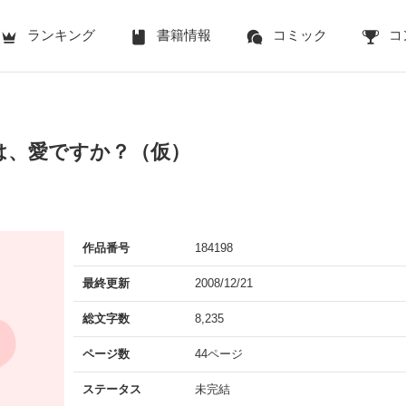
ランキング
書籍情報
コミック
コ
は、愛ですか？（仮）
作品番号
184198
最終更新
2008/12/21
総文字数
8,235
ページ数
44ページ
ステータス
未完結