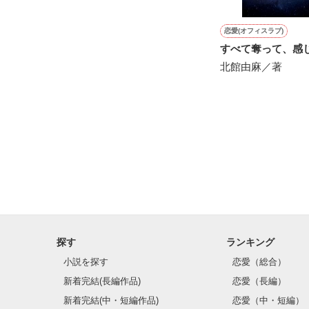
感動のラスト──
恋愛(オフィスラブ)
すべて奪って、感
北館由麻／著
野いちご

ジャンル別 最高
総合 最高3位！

ベリーズカフェ

ジャンル別 最高
ありがとうござ
※こちらの作品
探す
ランキング
小説を探す
恋愛（総合）
新着完結(長編作品)
恋愛（長編）
新着完結(中・短編作品)
恋愛（中・短編）