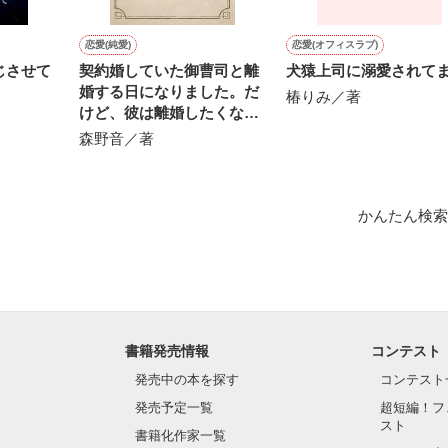


恋愛(純愛)
恋愛(オフィスラブ)
じさせて
契約婚していた御曹司と離
犬猿上司に溺愛されて
婚する日になりました。だ
椿りみ／著
けど、彼は離婚したくない
ようです。
森野音／著
1位！

かんたん検索
1位！

います❀

は、以前出していたしたものの長編バージョンになります。

書籍発売情報
コンテスト
発売中の本を探す
コンテスト
発売予定一覧
超短編！フ
スト
書籍化作家一覧