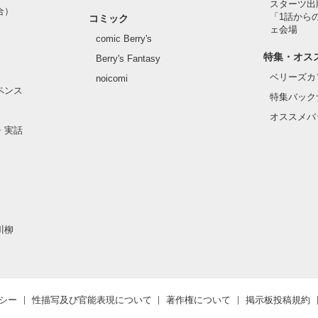
スターツ出
合）
「1話から
コミック
作品を読む
ェ会場
comic Berry's
特集・オス
Berry's Fantasy
ベリーズカ
noicomi
ペンス
特集バック
オススメバ
・実話
川柳
シー
性描写及び官能表現について
著作権について
掲示板投稿規約