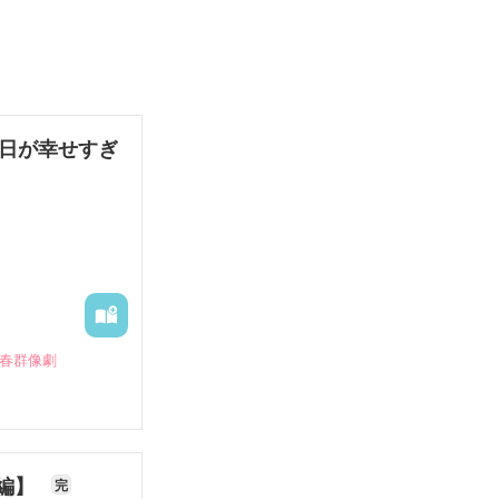
毎日が幸せすぎ
青春群像劇
長編】
完