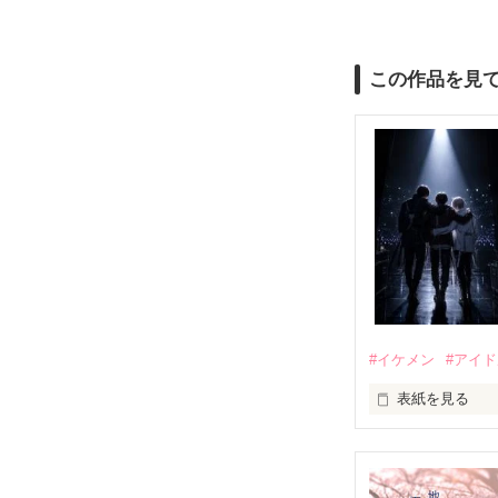
この作品を見
#イケメン
#アイ
表紙を見る
推しは画面の向
不器用でも努力