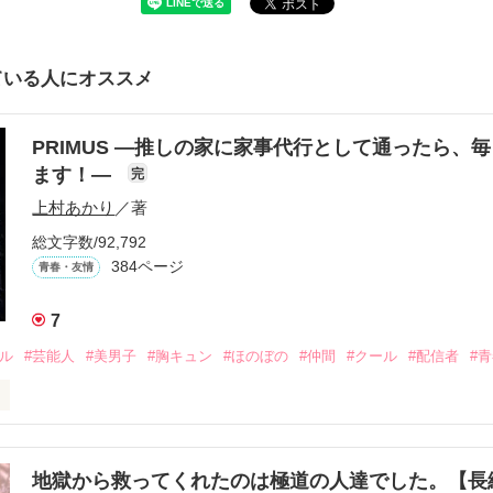
ている人にオススメ
PRIMUS ―推しの家に家事代行として通ったら、
ます！―
完
上村あかり
／著
総文字数/92,792
384ページ
青春・友情
7
ドル
#芸能人
#美男子
#胸キュン
#ほのぼの
#仲間
#クール
#配信者
#
こうにいるはずだったのに、仕事先で毎日会っています。

を諦めない赤。

地獄から救ってくれたのは極道の人達でした。【