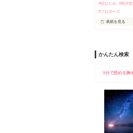
#幼なじみ
#両片
#プロポーズ
｢あんたさえ居なけれ
『──が居てくれた
表紙を見る
『ねぇ、恋カレ
──『ん？　恋カ
両親から虐待を
かんたん検索
『うん。恋カレ
その女の子に感
これは好きなア
5分で読める胸
泣き方も、笑い
でもみんなが教
※表紙はフリー
『"愛してるよ"』