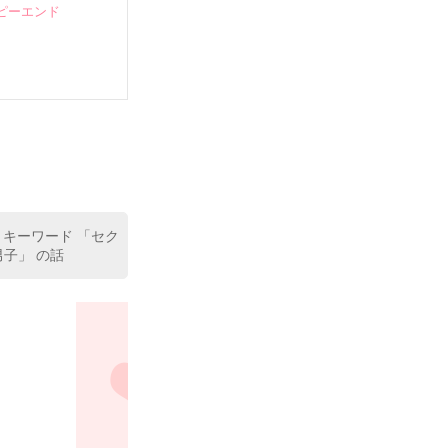
ピーエンド


 キーワード 「セク
子」 の話