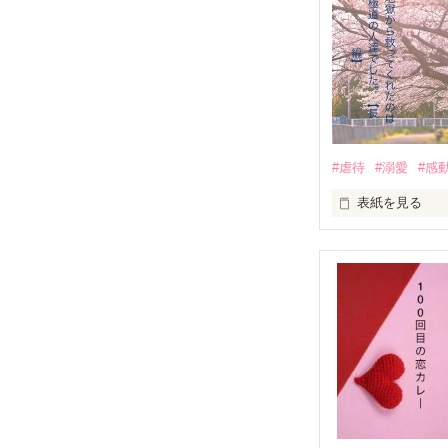
無口で頼れる黒。
天才肌で笑顔が
三人の姿に勇気
　　　恋、友情
　　　　笑って
#虐待
#溺愛
#感
　　　　　　〜
表紙を見る
｢全部あんたのせ
『──のせいじゃ
｢なんであんたが
『生きていてく
｢あんたなんか産
『産まれてきて