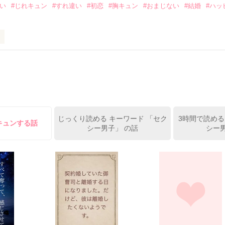
想い
#じれキュン
#すれ違い
#初恋
#胸キュン
#おまじない
#結婚
#ハッ
ば·····｣

から俺たちは·····』

ーって知ってる？』

レー？』

受け感情を知らない女の子と

ーを100回たべたら、好きな人が自分のこと好きになっちゃうんだって』
情を教える極道達との物語。

イツに好きだよって言えない、臆病な私の初恋と恋のおまじないの話。

じっくり読める キーワード 「セク
3時間で読める
キュンする話
シー男子」 の話
シー男
方も、助けの求め方も、何も知らなかった。

えてくれた。

素材です。コンテスト用に既存作を改稿しました。
作品を読む

