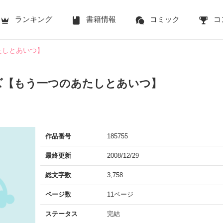
ランキング
書籍情報
コミック
コ
たしとあいつ】
ズ【もう一つのあたしとあいつ】
作品番号
185755
最終更新
2008/12/29
総文字数
3,758
ページ数
11ページ
ステータス
完結