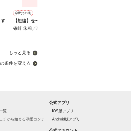
恋愛(その他)
恋愛(オフィスラブ)
恋愛(その他)
恋愛(オフィスラブ)
ます
【短編】せーんせっ♡
冷徹なエリート社長はセフ
普通の幸せ
結婚してもおひ
レな私を一途に愛して孕ま
きますから～俺
篠崎 朱莉／著
相馬佐和子／著
せたい
孤独な契約妻に
～
おうぎまちこ（あきたこま
Yabe／著
ち）／著
もっと見る
の条件を変える
公式アプリ
一覧
iOS版アプリ
ェチから始まる溺愛コンテ
Android版アプリ
公式アカウント