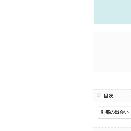
目次
刹那の出会い