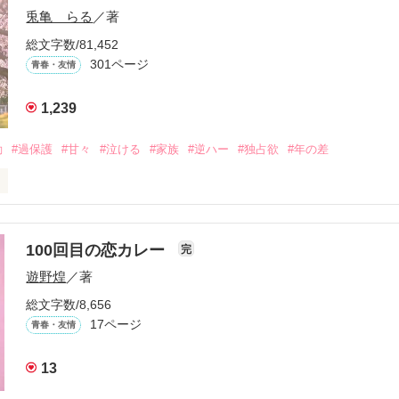


兎亀 らる
／著
眩しい白。

総文字数/81,452
をもらい、「私も一歩踏み出してみたい」と思えるようになった。

301ページ
青春・友情
1,239
、夢、そして成長。

、ときどき泣ける。

動
#過保護
#甘々
#泣ける
#家族
#逆ハー
#独占欲
#年の差
青春群像劇〜

いよ｣

ないよ』

100回目の恋カレー
完
作品を読む
遊野煌
／著
生きてんのよ｣

総文字数/8,656
れてありがとう』

17ページ
青春・友情
まなきゃ良かった｣

13
くれてありがとう』
