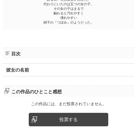
代わりにいたのは五つの女の子。
その女の子はまるで
触れると汚れやすく
壊れやすい
硝子の『つぼみ』のようだった。
目次
彼女の名前
この作品のひとこと感想
この作品には、まだ投票されていません。
投票する