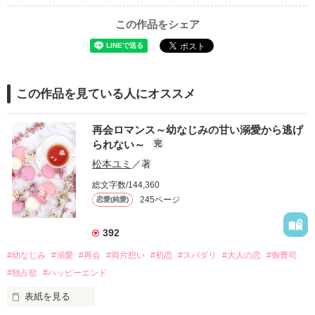
この作品をシェア
この作品を見ている人にオススメ
再会ロマンス～幼なじみの甘い溺愛から逃げ
られない～
完
松本ユミ
／著
総文字数/144,360
245ページ
恋愛(純愛)
392
#幼なじみ
#溺愛
#再会
#両片想い
#初恋
#スパダリ
#大人の恋
#御曹司
#独占欲
#ハッピーエンド
表紙を見る