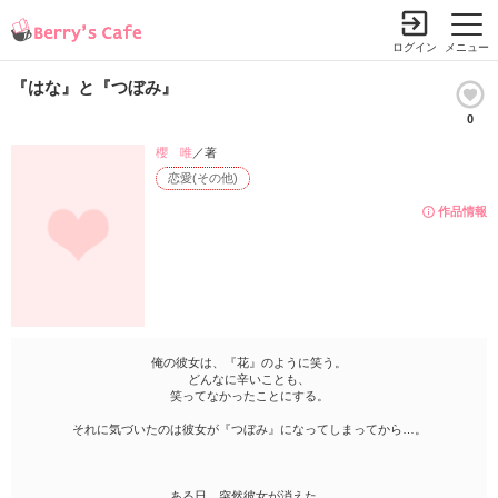
ログイン
メニュー
『はな』と『つぼみ』
0
櫻 唯
／著
恋愛(その他)
作品情報
俺の彼女は、『花』のように笑う。
どんなに辛いことも、
笑ってなかったことにする。
それに気づいたのは彼女が『つぼみ』になってしまってから…。
ある日、突然彼女が消えた。