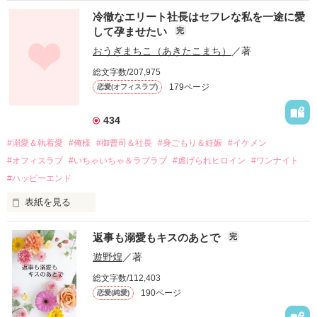
冷徹なエリート社長はセフレな私を一途に愛
して孕ませたい
完
幼なじみの哲平に淡い恋心を抱いていた美桜。

おうぎまちこ（あきたこまち）
／著
しかし、ある出来事をきっかけに二人の関係は壊れてしまう。

総文字数/207,975
関係修復もできないまま、美桜は両親の離婚によって

179ページ
恋愛(オフィスラブ)
引っ越すことになり、哲平とも離れ離れになった。

それから約十二年後。

434
過去の傷から、二度と会いたくないと思っていた哲平に

#溺愛＆執着愛
#俺様
#御曹司＆社長
#身ごもり＆妊娠
#イケメン
運命のような再会を果たす。

#オフィスラブ
#いちゃいちゃ＆ラブラブ
#虐げられヒロイン
#ワンナイト
そして、ひょんなことから

#ハッピーエンド
酔った勢いで一夜を共にしてしまった。

表紙を見る
さらに、美桜が初めてだと知った哲平は

『責任をとる、結婚しよう』と真っ直ぐに告げてきた。

　おかしな噂を流されて前の職場でうまくいかなかった梅田美
戸惑う美桜とは裏腹に、好きという気持ちを隠すことなく

返事も溺愛もキスのあとで
完
桜は、海外で傷心旅行をしていたところ、日本人美青年と出会
甘やかしてくる。

い、酒の勢いもあり一夜限りの関係となる。

遊野煌
／著
　帰国後、美桜は新しい職場でワンナイトした美青年と再会。
そんなある日、哲平は美桜がストーカー被害に

総文字数/112,403
なんと彼の正体は、とある財閥御曹司にも関わらず、一族を離
遭っていることを知る。

190ページ
恋愛(純愛)
れて起業した新進気鋭の実業家、社内でも冷徹だと評判な社長
美桜を守るため、哲平は同居を提案してきて――。

――御影恭司その人だったのだ――！
