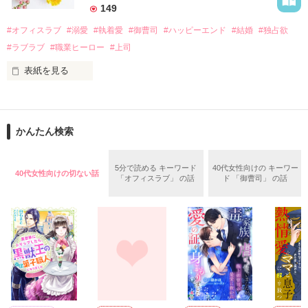
　なぜか恭司から飼い猫の世話係を命じられた美桜は、猫の世
149
話を口実にしばしば呼び出された上、二人はいわゆる身体だけ
夏木美桜(なつきみお)

#オフィスラブ
#溺愛
#執着愛
#御曹司
#ハッピーエンド
#結婚
#独占欲
✕

#ラブラブ
#職業ヒーロー
#上司
鳴海哲平 (なるみてっぺい)

表紙を見る
作品を読む
止まっていたはずの二人の時間が、再び動き出す。

舞川雛子（26）は大手お菓子メーカー、三日月製菓コーポレー
再会から始まる、溺愛ラブ。

ションの企画戦略室で働いている。

また雛子には2年前から付き合いはじめ、半年前から同棲を始
2026.6.5～2026.7.25

かんたん検索
めた、同期で恋人の石垣守（26）がいるのだが、後輩の姫原由
羅（24）との浮気が発覚した上、いつのまにか元カノにされて
いた。

5分で読める キーワード
40代女性向けの キーワー
40代女性向けの切ない話
守と由羅から『便利屋雛子』と馬鹿にされ、一人こっそり泣い
「オフィスラブ」 の話
ド 「御曹司」 の話
＊以前、公開していた話の改稿版です＊

ていた雛子に、企画戦略室の上司である雪瀬鷹哉（29）が
『──俺と結婚してくれないか』といきなりプロポーズをしてき
た上、同居まで提案してきて──？

鷹哉『宜しくな、俺の雛子』🦅

雛子『俺の……ひぃ、雛子？！！！』🐥

作品を読む
シゴデキで冷徹な上司が見せる素顔は、なぜか想像以上に甘く
て……🐥💓🦅
