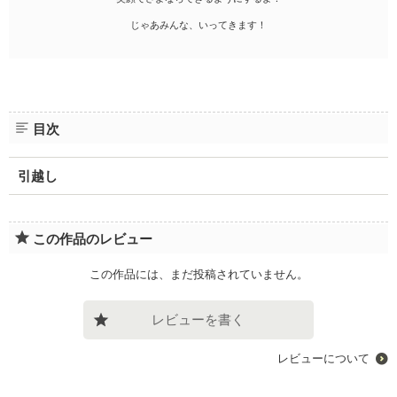
じゃあみんな、いってきます！
目次
引越し
この作品のレビュー
この作品には、まだ投稿されていません。
レビューを書く
レビューについて