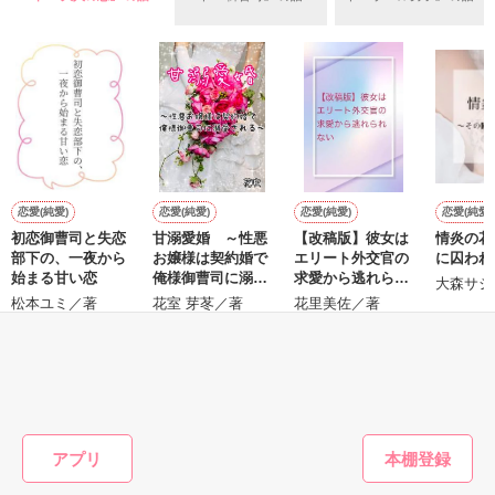
これは好きなアイツに好きだよって言えない、臆病な私の初恋
その女の子に感情を教える極道達との物語。

と恋のおまじないの話。

泣き方も、笑い方も、助けの求め方も、何も知らなかった。

※表紙はフリー素材です。コンテスト用に既存作を改稿しまし
でもみんなが教えてくれた。

た。
恋愛(純愛)
恋愛(純愛)
恋愛(純愛)
恋愛(純愛)
作品を読む
初恋御曹司と失恋
甘溺愛婚 ～性悪
【改稿版】彼女は
情炎の花
『"愛してるよ"』

部下の、一夜から
お嬢様は契約婚で
エリート外交官の
に囚われ
始まる甘い恋
俺様御曹司に溺愛
求愛から逃れられ
大森サジ
される～
ない
松本ユミ／著
花室 芽苳／著
花里美佐／著
感動のラスト──

もっと見る
かんたん検索の条件を変える
アプリ
野いちご
