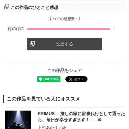
この作品のひとこと感想
すべての感想数：
1
投票する
この作品をシェア
この作品を見ている人にオススメ
PRIMUS ―推しの家に家事代行として通った
ら、毎日が幸せすぎます！―
完
上村あかり
／著