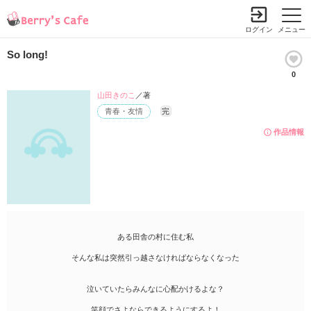
ログイン
メニュー
So long!
0
山田きのこ
／著
青春・友情
完
作品情報
ある田舎の村に住む私
そんな私は突然引っ越さなければならなくなった
泣いていたらみんなに心配かけるよな？
笑顔でさよならできるようにするよ！