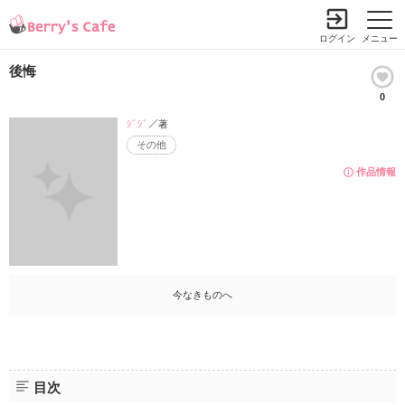
ログイン
メニュー
後悔
0
ｼﾞｼﾞ
／著
その他
作品情報
今なきものへ
目次