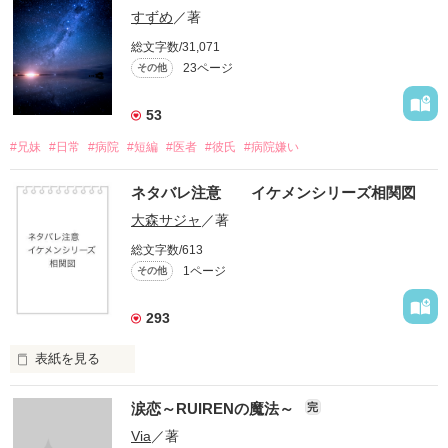
すずめ
／著
総文字数/31,071
23ページ
その他
53
#兄妹
#日常
#病院
#短編
#医者
#彼氏
#病院嫌い
ネタバレ注意 イケメンシリーズ相関図
大森サジャ
／著
総文字数/613
1ページ
その他
293
表紙を見る
イケメンシリーズ相関図

涙恋～RUIRENの魔法～
完
第一弾から第十弾

Via
／著