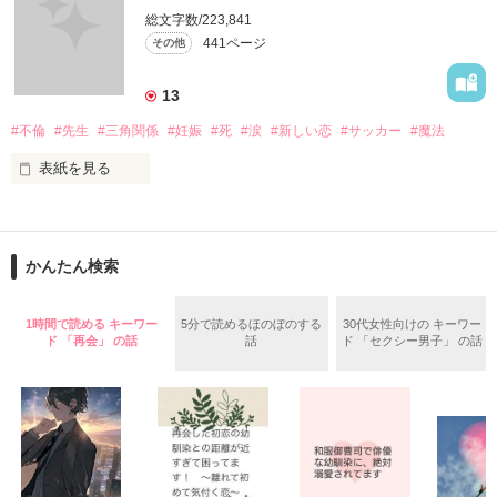
総文字数/223,841
作品を読むのに役立てばと思います
441ページ
その他
13
作品を読む
#不倫
#先生
#三角関係
#妊娠
#死
#涙
#新しい恋
#サッカー
#魔法
表紙を見る
＝＝＝＝＝＝＝＝＝＝＝＝

「俺と出会ってから

かんたん検索
泣かせてばかりで…ゴメン…」

ユウは悲しく微笑む・・・・

1時間で読める キーワー
5分で読めるほのぼのする
30代女性向けの キーワー
ド 「再会」 の話
話
ド 「セクシー男子」 の話
不倫　教師との禁断の愛

悩み傷つき　精一杯愛した人

「俺なら　亜恋を
