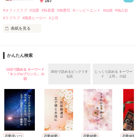
167
話を口実にしばしば呼び出された上、二人はいわゆる身体だけ
夏木美桜(なつきみお)

#オフィスラブ
#溺愛
#執着愛
#御曹司
#ハッピーエンド
#結婚
#独占欲
✕

#ラブラブ
#職業ヒーロー
#上司
鳴海哲平 (なるみてっぺい)

表紙を見る
作品を読む
止まっていたはずの二人の時間が、再び動き出す。

舞川雛子（26）は大手お菓子メーカー、三日月製菓コーポレー
再会から始まる、溺愛ラブ。

ションの企画戦略室で働いている。

また雛子には2年前から付き合いはじめ、半年前から同棲を始
2026.6.5～2026.7.25

かんたん検索
めた、同期で恋人の石垣守（26）がいるのだが、後輩の姫原由
羅（24）との浮気が発覚した上、いつのまにか元カノにされて
いた。

15分で読める キーワード
30分で読めるビックリす
じっくり読める キーワー
「キングorプリンス」 の
守と由羅から『便利屋雛子』と馬鹿にされ、一人こっそり泣い
る話
ド 「上司」 の話
＊以前、公開していた話の改稿版です＊

話
ていた雛子に、企画戦略室の上司である雪瀬鷹哉（29）が
『──俺と結婚してくれないか』といきなりプロポーズをしてき
た上、同居まで提案してきて──？

鷹哉『宜しくな、俺の雛子』🦅

雛子『俺の……ひぃ、雛子？！！！』🐥

作品を読む
シゴデキで冷徹な上司が見せる素顔は、なぜか想像以上に甘く
て……🐥💓🦅

恋愛(逆ハー)
恋愛(純愛)
恋愛(純愛)
恋愛(純愛)