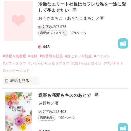
冷徹なエリート社長はセフレな私を一途に愛
して孕ませたい
完
幼なじみの哲平に淡い恋心を抱いていた美桜。

おうぎまちこ（あきたこまち）
／著
しかし、ある出来事をきっかけに二人の関係は壊れてしまう。

総文字数/207,975
関係修復もできないまま、美桜は両親の離婚によって

179ページ
恋愛(オフィスラブ)
引っ越すことになり、哲平とも離れ離れになった。

それから約十二年後。

448
過去の傷から、二度と会いたくないと思っていた哲平に

#溺愛＆執着愛
#俺様
#御曹司＆社長
#身ごもり＆妊娠
#イケメン
運命のような再会を果たす。

#オフィスラブ
#いちゃいちゃ＆ラブラブ
#虐げられヒロイン
#ワンナイト
そして、ひょんなことから

#ハッピーエンド
酔った勢いで一夜を共にしてしまった。

表紙を見る
さらに、美桜が初めてだと知った哲平は

『責任をとる、結婚しよう』と真っ直ぐに告げてきた。

　おかしな噂を流されて前の職場でうまくいかなかった梅田美
戸惑う美桜とは裏腹に、好きという気持ちを隠すことなく

返事も溺愛もキスのあとで
完
桜は、海外で傷心旅行をしていたところ、日本人美青年と出会
甘やかしてくる。

い、酒の勢いもあり一夜限りの関係となる。

遊野煌
／著
　帰国後、美桜は新しい職場でワンナイトした美青年と再会。
そんなある日、哲平は美桜がストーカー被害に

総文字数/112,403
なんと彼の正体は、とある財閥御曹司にも関わらず、一族を離
遭っていることを知る。

190ページ
恋愛(純愛)
れて起業した新進気鋭の実業家、社内でも冷徹だと評判な社長
美桜を守るため、哲平は同居を提案してきて――。

――御影恭司その人だったのだ――！

　なぜか恭司から飼い猫の世話係を命じられた美桜は、猫の世