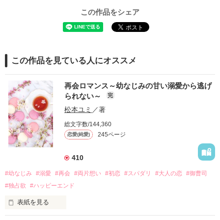
この作品をシェア
この作品を見ている人にオススメ
再会ロマンス～幼なじみの甘い溺愛から逃げ
られない～
完
松本ユミ
／著
総文字数/144,360
245ページ
恋愛(純愛)
410
#幼なじみ
#溺愛
#再会
#両片想い
#初恋
#スパダリ
#大人の恋
#御曹司
#独占欲
#ハッピーエンド
表紙を見る