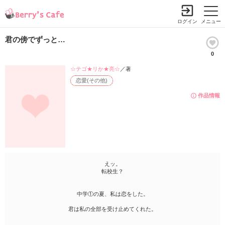
ログイン
メニュー
君の傍でずっと…
0
☆テゴ★リか★亮☆
／著
恋愛(その他)
作品情報
えッ。
転校生？
中学①の夏、私は恋をした。
君は私の全部を受け止めてくれた。