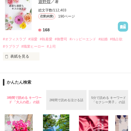
い、酒の勢いもあり一夜限りの関係となる。

遊野煌
／著
　帰国後、美桜は新しい職場でワンナイトした美青年と再会。
そんなある日、哲平は美桜がストーカー被害に

総文字数/112,403
なんと彼の正体は、とある財閥御曹司にも関わらず、一族を離
遭っていることを知る。

190ページ
恋愛(純愛)
れて起業した新進気鋭の実業家、社内でも冷徹だと評判な社長
美桜を守るため、哲平は同居を提案してきて――。

――御影恭司その人だったのだ――！

　なぜか恭司から飼い猫の世話係を命じられた美桜は、猫の世
168
話を口実にしばしば呼び出された上、二人はいわゆる身体だけ
夏木美桜(なつきみお)

#オフィスラブ
#溺愛
#執着愛
#御曹司
#ハッピーエンド
#結婚
#独占欲
✕

#ラブラブ
#職業ヒーロー
#上司
鳴海哲平 (なるみてっぺい)

表紙を見る
作品を読む
止まっていたはずの二人の時間が、再び動き出す。

舞川雛子（26）は大手お菓子メーカー、三日月製菓コーポレー
再会から始まる、溺愛ラブ。

ションの企画戦略室で働いている。

また雛子には2年前から付き合いはじめ、半年前から同棲を始
2026.6.5～2026.7.25

かんたん検索
めた、同期で恋人の石垣守（26）がいるのだが、後輩の姫原由
羅（24）との浮気が発覚した上、いつのまにか元カノにされて
いた。

3時間で読める キーワー
5分で読める キーワード
2時間で読める泣ける話
守と由羅から『便利屋雛子』と馬鹿にされ、一人こっそり泣い
ド 「大人の恋」 の話
「セクシー男子」 の話
＊以前、公開していた話の改稿版です＊

ていた雛子に、企画戦略室の上司である雪瀬鷹哉（29）が
『──俺と結婚してくれないか』といきなりプロポーズをしてき
た上、同居まで提案してきて──？

鷹哉『宜しくな、俺の雛子』🦅
