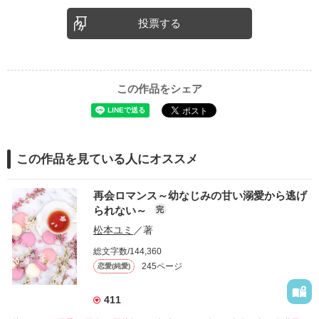
投票する
この作品をシェア
この作品を見ている人にオススメ
再会ロマンス～幼なじみの甘い溺愛から逃げ
られない～
完
松本ユミ
／著
総文字数/144,360
245ページ
恋愛(純愛)
411