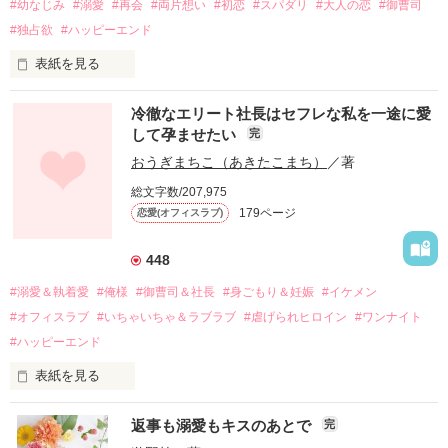
#幼なじみ
#溺愛
#再会
#両片想い
#初恋
#スパダリ
#大人の恋
#御曹司
#独占欲
#ハッピーエンド
表紙を見る
冷徹なエリート社長はセフレな私を一途に愛
して孕ませたい
完
幼なじみの哲平に淡い恋心を抱いていた美桜。

おうぎまちこ（あきたこまち）
／著
しかし、ある出来事をきっかけに二人の関係は壊れてしまう。

総文字数/207,975
関係修復もできないまま、美桜は両親の離婚によって

179ページ
恋愛(オフィスラブ)
引っ越すことになり、哲平とも離れ離れになった。

それから約十二年後。

448
過去の傷から、二度と会いたくないと思っていた哲平に

#溺愛＆執着愛
#俺様
#御曹司＆社長
#身ごもり＆妊娠
#イケメン
運命のような再会を果たす。

#オフィスラブ
#いちゃいちゃ＆ラブラブ
#虐げられヒロイン
#ワンナイト
そして、ひょんなことから

#ハッピーエンド
酔った勢いで一夜を共にしてしまった。

表紙を見る
さらに、美桜が初めてだと知った哲平は

『責任をとる、結婚しよう』と真っ直ぐに告げてきた。

　おかしな噂を流されて前の職場でうまくいかなかった梅田美
戸惑う美桜とは裏腹に、好きという気持ちを隠すことなく

返事も溺愛もキスのあとで
完
桜は、海外で傷心旅行をしていたところ、日本人美青年と出会
甘やかしてくる。
