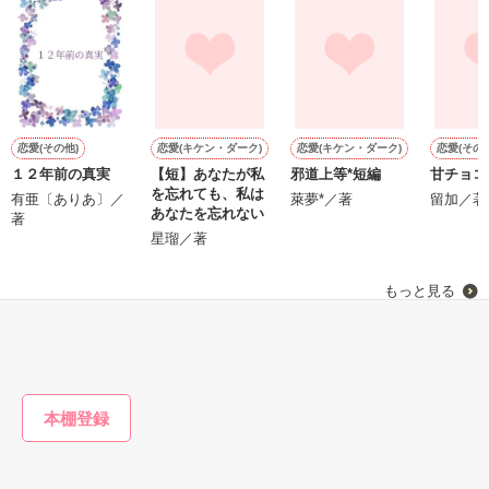
鷹哉『宜しくな、俺の雛子』🦅

雛子『俺の……ひぃ、雛子？！！！』🐥

作品を読む
シゴデキで冷徹な上司が見せる素顔は、なぜか想像以上に甘く
て……🐥💓🦅

恋愛(その他)
恋愛(キケン・ダーク)
恋愛(キケン・ダーク)
恋愛(その他
１２年前の真実
【短】あなたが私
邪道上等*短編
甘チョコ
※表紙も作中使用の画像も全てフリー素材です。

を忘れても、私は
※執筆期間2026.6.3〜7.20完結です。　

有亜〔ありあ〕／
萊夢*／著
留加／著
あなたを忘れない
著
※他サイトさんにて恋愛トレンド1位でした〜良かったら読ん
星瑠／著
m
で頂けると嬉しいです。
もっと見る
作品を読む
かんたん検索の条件を変える