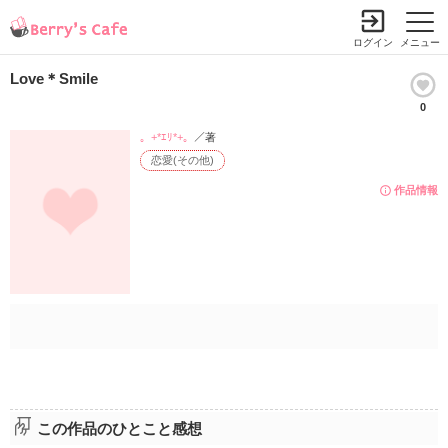
ログイン
メニュー
Love＊Smile
0
。+*ｴﾘ*+。
／著
恋愛(その他)
作品情報
この作品のひとこと感想