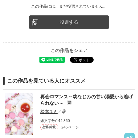
この作品には、まだ投票されていません。
投票する
この作品をシェア
この作品を見ている人にオススメ
再会ロマンス～幼なじみの甘い溺愛から逃げ
られない～
完
松本ユミ
／著
総文字数/144,360
245ページ
恋愛(純愛)