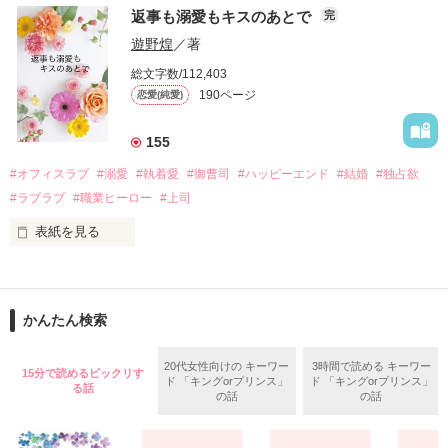
　おかしな噂を流されて前の職場でうまくいかなかった梅田美
戸惑う美桜とは裏腹に、好きという気持ちを隠すことなく

返事も溺愛もキスのあとで
完
桜は、海外で傷心旅行をしていたところ、日本人美青年と出会
甘やかしてくる。

い、酒の勢いもあり一夜限りの関係となる。

遊野煌
／著
　帰国後、美桜は新しい職場でワンナイトした美青年と再会。
そんなある日、哲平は美桜がストーカー被害に

総文字数/112,403
なんと彼の正体は、とある財閥御曹司にも関わらず、一族を離
遭っていることを知る。

190ページ
恋愛(純愛)
れて起業した新進気鋭の実業家、社内でも冷徹だと評判な社長
美桜を守るため、哲平は同居を提案してきて――。

――御影恭司その人だったのだ――！

　なぜか恭司から飼い猫の世話係を命じられた美桜は、猫の世
155
話を口実にしばしば呼び出された上、二人はいわゆる身体だけ
夏木美桜(なつきみお)

#オフィスラブ
#溺愛
#執着愛
#御曹司
#ハッピーエンド
#結婚
#独占欲
✕

#ラブラブ
#職業ヒーロー
#上司
鳴海哲平 (なるみてっぺい)

表紙を見る
作品を読む
止まっていたはずの二人の時間が、再び動き出す。

舞川雛子（26）は大手お菓子メーカー、三日月製菓コーポレー
再会から始まる、溺愛ラブ。

ションの企画戦略室で働いている。

また雛子には2年前から付き合いはじめ、半年前から同棲を始
2026.6.5～2026.7.25

かんたん検索
めた、同期で恋人の石垣守（26）がいるのだが、後輩の姫原由
羅（24）との浮気が発覚した上、いつのまにか元カノにされて
いた。

20代女性向けの キーワー
3時間で読める キーワー
15分で読めるビックリす
ド 「キングorプリンス」
ド 「キングorプリンス」
守と由羅から『便利屋雛子』と馬鹿にされ、一人こっそり泣い
る話
＊以前、公開していた話の改稿版です＊

の話
の話
ていた雛子に、企画戦略室の上司である雪瀬鷹哉（29）が
『──俺と結婚してくれないか』といきなりプロポーズをしてき
た上、同居まで提案してきて──？
