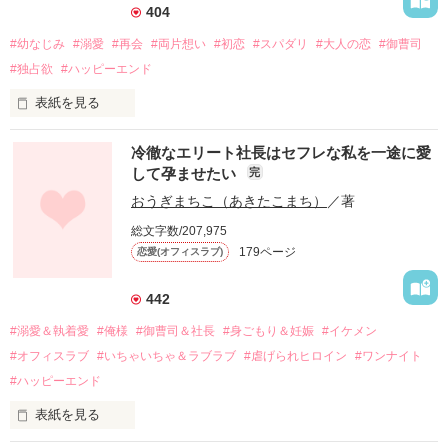
404
#幼なじみ
#溺愛
#再会
#両片想い
#初恋
#スパダリ
#大人の恋
#御曹司
#独占欲
#ハッピーエンド
表紙を見る
冷徹なエリート社長はセフレな私を一途に愛
して孕ませたい
完
幼なじみの哲平に淡い恋心を抱いていた美桜。

おうぎまちこ（あきたこまち）
／著
しかし、ある出来事をきっかけに二人の関係は壊れてしまう。

総文字数/207,975
関係修復もできないまま、美桜は両親の離婚によって

179ページ
恋愛(オフィスラブ)
引っ越すことになり、哲平とも離れ離れになった。

それから約十二年後。

442
過去の傷から、二度と会いたくないと思っていた哲平に

#溺愛＆執着愛
#俺様
#御曹司＆社長
#身ごもり＆妊娠
#イケメン
運命のような再会を果たす。

#オフィスラブ
#いちゃいちゃ＆ラブラブ
#虐げられヒロイン
#ワンナイト
そして、ひょんなことから

#ハッピーエンド
酔った勢いで一夜を共にしてしまった。

表紙を見る
さらに、美桜が初めてだと知った哲平は

『責任をとる、結婚しよう』と真っ直ぐに告げてきた。
