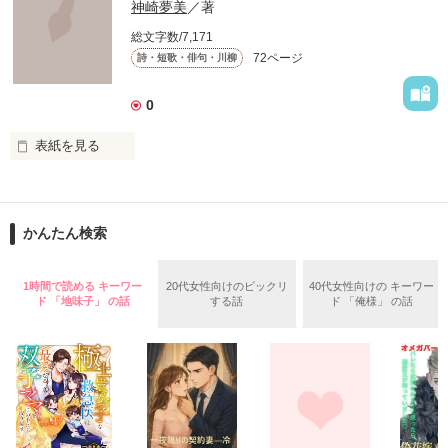
神崎夢美
／著
総文字数/7,171
 これは短歌です

72ページ
詩・短歌・俳句・川柳
 限られた字数のなかであるときふとあふれた気持ちを表現しま
した。

 これを呼んでなにか感じてもらえるなら幸いです。

0
 もしこの短歌を気に入ってくださったのなら投票よろしくおね
表紙を見る
がいします。

いろんな

 一応完結になっていますが、まだまだ更新します

アクレコ×ＰＯＥＭ

かんたん検索
、
集めました。

1時間で読める キーワー
20代女性向けのビックリ
40代女性向けの キーワー
ド 「地味子」 の話
する話
ド 「俺様」 の話
作品を読む
皆さんが持ってる

画像や有名なマンガの

セリフなどもあるので

読みながら

当ててみて下さい☆
