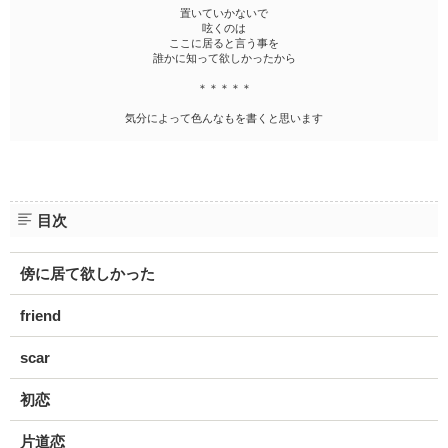
置いていかないで
呟くのは
ここに居ると言う事を
誰かに知って欲しかったから
＊＊＊＊＊
気分によって色んなもを書くと思います
目次
傍に居て欲しかった
friend
scar
初恋
片道恋