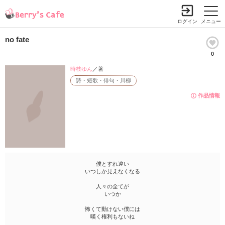
ログイン
メニュー
no fate
0
時枝ゆん
／著
詩・短歌・俳句・川柳
作品情報
僕とすれ違い
いつしか見えなくなる
人々の全てが
いつか
怖くて動けない僕には
嘆く権利もないね