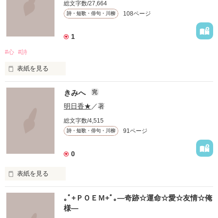
総文字数/27,664
108ページ
詩・短歌・俳句・川柳
1
#心
#詩
表紙を見る
僕の心を詩っぽく書いています
きみへ
完
明日香★
／著
作品を読む
総文字数/4,515
91ページ
詩・短歌・俳句・川柳
0
表紙を見る
　このせかいにいる

｡ﾟ+ＰＯＥＭ+ﾟ｡―奇跡☆運命☆愛☆友情☆俺
　たくさんのきみへ

様―
　たくさんの気持ちと思い出を､､､
