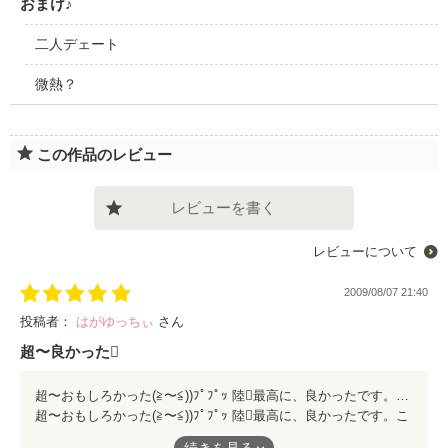
おまけ♪
二人デェート
微熱？
この作品のレビュー
レビューを書く
レビューについて
2009/08/07 21:40
投稿者：
はがゆっちぃ
さん
超〜良かった
超〜おもしろかった(≧〜≦))ﾌﾟﾌﾟｯ 陸最高に、良かったです。これからも楽しみにしています。
超〜おもしろかった(≧〜≦))ﾌﾟﾌﾟｯ 陸最高に、良かったです。こ
れからも楽しみにしています。