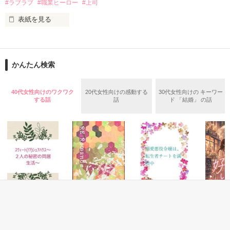
#ラブラブ
#職業ヒーロー
#上司
鳴海哲平 (なるみてっぺい)

表紙を見る
作品を読む
止まっていたはずの二人の時間が、再び動き出す。

舞川雛子（26）は大手お菓子メーカー、三日月製菓コーポレー
再会から始まる、溺愛ラブ。

ションの企画戦略室で働いている。

また雛子には2年前から付き合いはじめ、半年前から同棲を始
2026.6.5～2026.7.25

かんたん検索
めた、同期で恋人の石垣守（26）がいるのだが、後輩の姫原由
羅（24）との浮気が発覚した上、いつのまにか元カノにされて
いた。

40代女性向けのワクワク
20代女性向けの感動する
30代女性向けの キーワー
守と由羅から『便利屋雛子』と馬鹿にされ、一人こっそり泣い
する話
話
ド 「結婚」 の話
＊以前、公開していた話の改稿版です＊

ていた雛子に、企画戦略室の上司である雪瀬鷹哉（29）が
『──俺と結婚してくれないか』といきなりプロポーズをしてき
た上、同居まで提案してきて──？

鷹哉『宜しくな、俺の雛子』🦅

雛子『俺の……ひぃ、雛子？！！！』🐥

作品を読む
シゴデキで冷徹な上司が見せる素顔は、なぜか想像以上に甘く
て……🐥💓🦅

恋愛(オフィスラブ)
恋愛(オフィスラブ)
ファンタジー
恋愛(純愛)
ｽｳｨｰﾄ(!?)ｼｪｱﾊｳｽ
Re：Romance
溺愛悪役令嬢は、
好きでい
※表紙も作中使用の画像も全てフリー素材です。

～２人の秘密の同
転生者チートを満
※執筆期間2026.6.3〜7.20完結です。　

由汰のらん／著
菊池まり