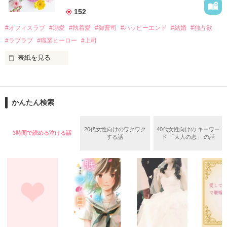
　なぜか恭司から飼い猫の世話係を命じられた美桜は、猫の世
152
話を口実にしばしば呼び出された上、二人はいわゆる身体だけ
夏木美桜(なつきみお)

#オフィスラブ
#溺愛
#執着愛
#御曹司
#ハッピーエンド
#結婚
#独占欲
✕

#ラブラブ
#職業ヒーロー
#上司
鳴海哲平 (なるみてっぺい)

表紙を見る
作品を読む
止まっていたはずの二人の時間が、再び動き出す。

舞川雛子（26）は大手お菓子メーカー、三日月製菓コーポレー
再会から始まる、溺愛ラブ。

ションの企画戦略室で働いている。

また雛子には2年前から付き合いはじめ、半年前から同棲を始
2026.6.5～2026.7.25

かんたん検索
めた、同期で恋人の石垣守（26）がいるのだが、後輩の姫原由
羅（24）との浮気が発覚した上、いつのまにか元カノにされて
いた。

20代女性向けのワクワク
40代女性向けの キーワー
3時間で読める泣ける話
守と由羅から『便利屋雛子』と馬鹿にされ、一人こっそり泣い
する話
ド 「大人の恋」 の話
＊以前、公開していた話の改稿版です＊

ていた雛子に、企画戦略室の上司である雪瀬鷹哉（29）が
『──俺と結婚してくれないか』といきなりプロポーズをしてき
た上、同居まで提案してきて──？

鷹哉『宜しくな、俺の雛子』🦅

雛子『俺の……ひぃ、雛子？！！！』🐥

作品を読む
シゴデキで冷徹な上司が見せる素顔は、なぜか想像以上に甘く
て……🐥💓🦅
