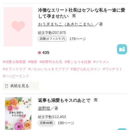
冷徹なエリート社長はセフレな私を一途に愛
して孕ませたい
完
幼なじみの哲平に淡い恋心を抱いていた美桜。

おうぎまちこ（あきたこまち）
／著
しかし、ある出来事をきっかけに二人の関係は壊れてしまう。

総文字数/207,975
関係修復もできないまま、美桜は両親の離婚によって

179ページ
恋愛(オフィスラブ)
引っ越すことになり、哲平とも離れ離れになった。

それから約十二年後。

435
過去の傷から、二度と会いたくないと思っていた哲平に

#溺愛＆執着愛
#俺様
#御曹司＆社長
#身ごもり＆妊娠
#イケメン
運命のような再会を果たす。

#オフィスラブ
#いちゃいちゃ＆ラブラブ
#虐げられヒロイン
#ワンナイト
そして、ひょんなことから

#ハッピーエンド
酔った勢いで一夜を共にしてしまった。

表紙を見る
さらに、美桜が初めてだと知った哲平は

『責任をとる、結婚しよう』と真っ直ぐに告げてきた。

　おかしな噂を流されて前の職場でうまくいかなかった梅田美
戸惑う美桜とは裏腹に、好きという気持ちを隠すことなく

返事も溺愛もキスのあとで
完
桜は、海外で傷心旅行をしていたところ、日本人美青年と出会
甘やかしてくる。

い、酒の勢いもあり一夜限りの関係となる。

遊野煌
／著
　帰国後、美桜は新しい職場でワンナイトした美青年と再会。
そんなある日、哲平は美桜がストーカー被害に

総文字数/112,403
なんと彼の正体は、とある財閥御曹司にも関わらず、一族を離
遭っていることを知る。

190ページ
恋愛(純愛)
れて起業した新進気鋭の実業家、社内でも冷徹だと評判な社長
美桜を守るため、哲平は同居を提案してきて――。

――御影恭司その人だったのだ――！
