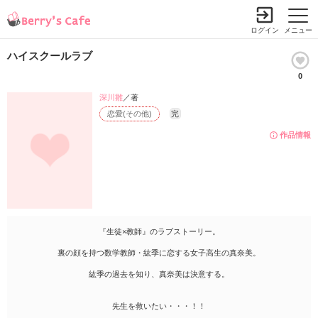
ログイン
メニュー
ハイスクールラブ
0
深川雛
／著
恋愛(その他)
完
作品情報
『生徒×教師』のラブストーリー。
裏の顔を持つ数学教師・紘季に恋する女子高生の真奈美。
紘季の過去を知り、真奈美は決意する。
先生を救いたい・・・！！