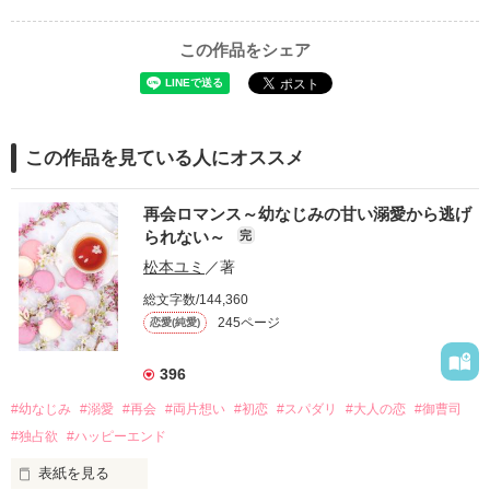
この作品をシェア
この作品を見ている人にオススメ
再会ロマンス～幼なじみの甘い溺愛から逃げ
られない～
完
松本ユミ
／著
総文字数/144,360
245ページ
恋愛(純愛)
396
#幼なじみ
#溺愛
#再会
#両片想い
#初恋
#スパダリ
#大人の恋
#御曹司
#独占欲
#ハッピーエンド
表紙を見る