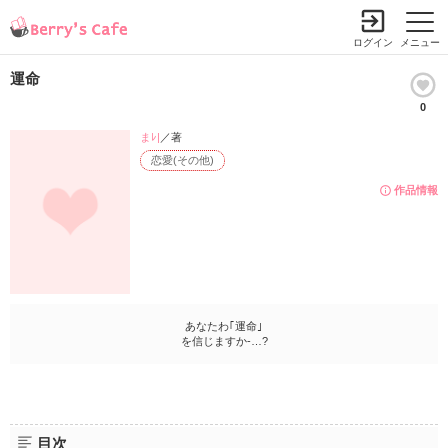
ログイン
メニュー
運命
0
まﾚ|
／著
恋愛(その他)
作品情報
あなたわ｢運命｣
を信じますか-…?
目次