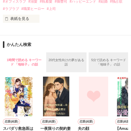
#オフィスラブ
#溺愛
#執着愛
#御曹司
#ハッピーエンド
#結婚
#独占欲
✕

#ラブラブ
#職業ヒーロー
#上司
鳴海哲平 (なるみてっぺい)

表紙を見る
作品を読む
止まっていたはずの二人の時間が、再び動き出す。

舞川雛子（26）は大手お菓子メーカー、三日月製菓コーポレー
再会から始まる、溺愛ラブ。

ションの企画戦略室で働いている。

また雛子には2年前から付き合いはじめ、半年前から同棲を始
2026.6.5～2026.7.25

かんたん検索
めた、同期で恋人の石垣守（26）がいるのだが、後輩の姫原由
羅（24）との浮気が発覚した上、いつのまにか元カノにされて
いた。

1時間で読める キーワー
20代女性向けの夢がある
5分で読める キーワード
守と由羅から『便利屋雛子』と馬鹿にされ、一人こっそり泣い
ド 「地味子」 の話
話
「地味子」 の話
＊以前、公開していた話の改稿版です＊

ていた雛子に、企画戦略室の上司である雪瀬鷹哉（29）が
『──俺と結婚してくれないか』といきなりプロポーズをしてき
た上、同居まで提案してきて──？

鷹哉『宜しくな、俺の雛子』🦅

雛子『俺の……ひぃ、雛子？！！！』🐥

作品を読む
シゴデキで冷徹な上司が見せる素顔は、なぜか想像以上に甘く
て……🐥💓🦅

恋愛(純愛)
恋愛(純愛)
恋愛(純愛)
恋愛(純愛)
スパダリ救急医は
一夜限りの契約妻
夫の顔
【Amaz
※表紙も作中使用の画像も全てフリー素材です。
