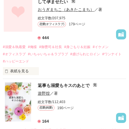
して孕ませたい
完
幼なじみの哲平に淡い恋心を抱いていた美桜。

おうぎまちこ（あきたこまち）
／著
しかし、ある出来事をきっかけに二人の関係は壊れてしまう。

総文字数/207,975
関係修復もできないまま、美桜は両親の離婚によって

179ページ
恋愛(オフィスラブ)
引っ越すことになり、哲平とも離れ離れになった。

それから約十二年後。

444
過去の傷から、二度と会いたくないと思っていた哲平に

#溺愛＆執着愛
#俺様
#御曹司＆社長
#身ごもり＆妊娠
#イケメン
運命のような再会を果たす。

#オフィスラブ
#いちゃいちゃ＆ラブラブ
#虐げられヒロイン
#ワンナイト
そして、ひょんなことから

#ハッピーエンド
酔った勢いで一夜を共にしてしまった。

表紙を見る
さらに、美桜が初めてだと知った哲平は

『責任をとる、結婚しよう』と真っ直ぐに告げてきた。

　おかしな噂を流されて前の職場でうまくいかなかった梅田美
戸惑う美桜とは裏腹に、好きという気持ちを隠すことなく

返事も溺愛もキスのあとで
完
桜は、海外で傷心旅行をしていたところ、日本人美青年と出会
甘やかしてくる。

い、酒の勢いもあり一夜限りの関係となる。

遊野煌
／著
　帰国後、美桜は新しい職場でワンナイトした美青年と再会。
そんなある日、哲平は美桜がストーカー被害に

総文字数/112,403
なんと彼の正体は、とある財閥御曹司にも関わらず、一族を離
遭っていることを知る。

190ページ
恋愛(純愛)
れて起業した新進気鋭の実業家、社内でも冷徹だと評判な社長
美桜を守るため、哲平は同居を提案してきて――。

――御影恭司その人だったのだ――！

　なぜか恭司から飼い猫の世話係を命じられた美桜は、猫の世
164
話を口実にしばしば呼び出された上、二人はいわゆる身体だけ
夏木美桜(なつきみお)
