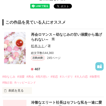
この作品を見ている人にオススメ
再会ロマンス～幼なじみの甘い溺愛から逃げ
られない～
完
松本ユミ
／著
総文字数/144,360
245ページ
恋愛(純愛)
407
#幼なじみ
#溺愛
#再会
#両片想い
#初恋
#スパダリ
#大人の恋
#御曹司
#独占欲
#ハッピーエンド
表紙を見る
冷徹なエリート社長はセフレな私を一途に愛