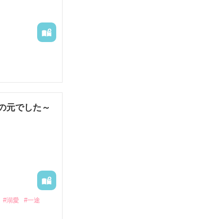
娼婦になり稼ご
の元でした～
果なし。

#溺愛
#一途