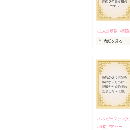
#主人公最強
#溺愛
表紙を見る
かつては英雄と
そのせいで極貧
うと屋敷を飛び
娼館（たぶん）
金と引き換えに
裏社会を牛耳る
そこでロベール
勘違いから始ま
次第にロベール
「この金が欲し
「──はい、喜ん
#ハッピーファンタ
出会いは最悪、
#男装
#逆ハー
愛を知らない公