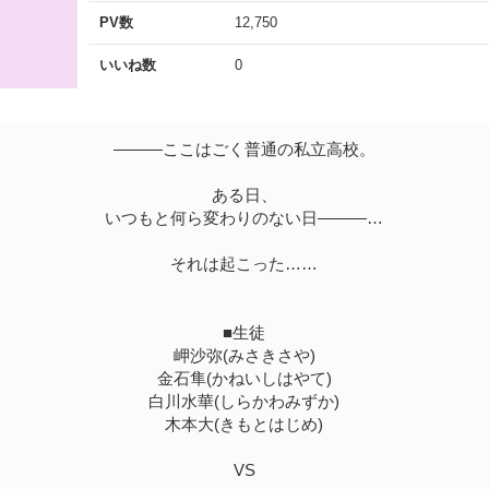
PV数
12,750
いいね数
0
―――ここはごく普通の私立高校。
ある日、
いつもと何ら変わりのない日―――…
それは起こった……
■生徒
岬沙弥(みさきさや)
金石隼(かねいしはやて)
白川水華(しらかわみずか)
木本大(きもとはじめ)
VS