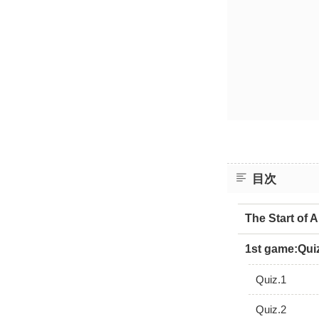
目次
The Start of A 
1st game:Quiz
Quiz.1
Quiz.2