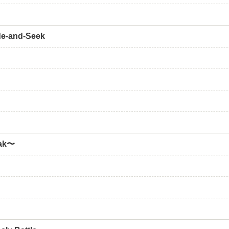
de-and-Seek
eak〜