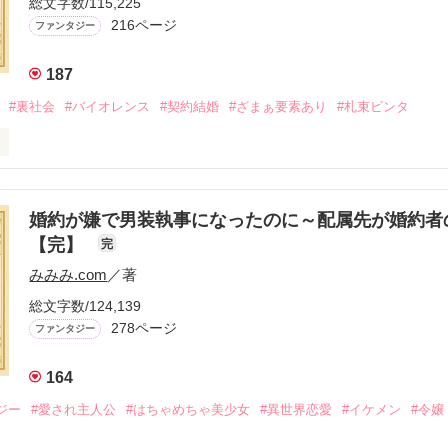
総文字数/115,225
216ページ
ファンタジー
187
#裏社会
#バイオレンス
#契約結婚
#ざまぁ要素あり
#札束ビンタ
呼ばれた父は事業で失敗ばかり。

生活を送るオリヴィア・ディルムーンは、母が倒れたことをきっかけに
出した。

婚約が嫌で男装執事になったのに～配属先が婚約者
の店主は札束でビンタしてくる謎の男。

【完】
完
雇われたと思いきや……契約結婚だった！？

みみみ.com
／著
ロベールは仮面をつけており、謎が多いが幸せな結婚生活を満喫中。

を慕うアリスに一方的に敵視され、嫌がらせを受けるもオリヴィアには効
総文字数/124,139
278ページ
ファンタジー
る初夜騒動に危険ばかりの血まみれ新婚生活。

はオリヴィアを気にかけるように……？

164
ければ、俺の言うことに従え」

で！」

ジー
#愛され主人公
#はちゃめちゃ美少女
#異世界恋愛
#イケメン
#令嬢
結婚生活は最高……？

爵と天然怪力令嬢の溺愛バイオレンスラブコメディです。
