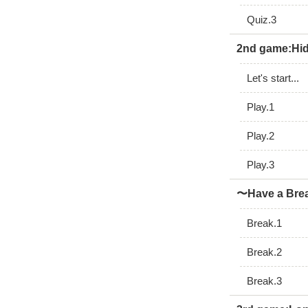
Quiz.3
2nd game:Hi
Let's start...
Play.1
Play.2
Play.3
〜Have a Br
Break.1
Break.2
Break.3