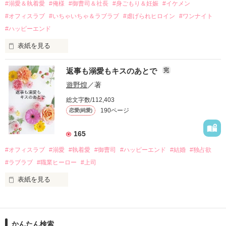
過去の傷から、二度と会いたくないと思っていた哲平に

#溺愛＆執着愛
#俺様
#御曹司＆社長
#身ごもり＆妊娠
#イケメン
運命のような再会を果たす。

#オフィスラブ
#いちゃいちゃ＆ラブラブ
#虐げられヒロイン
#ワンナイト
そして、ひょんなことから

#ハッピーエンド
酔った勢いで一夜を共にしてしまった。

表紙を見る
さらに、美桜が初めてだと知った哲平は

『責任をとる、結婚しよう』と真っ直ぐに告げてきた。

　おかしな噂を流されて前の職場でうまくいかなかった梅田美
戸惑う美桜とは裏腹に、好きという気持ちを隠すことなく

返事も溺愛もキスのあとで
完
桜は、海外で傷心旅行をしていたところ、日本人美青年と出会
甘やかしてくる。

い、酒の勢いもあり一夜限りの関係となる。

遊野煌
／著
　帰国後、美桜は新しい職場でワンナイトした美青年と再会。
そんなある日、哲平は美桜がストーカー被害に

総文字数/112,403
なんと彼の正体は、とある財閥御曹司にも関わらず、一族を離
遭っていることを知る。

190ページ
恋愛(純愛)
れて起業した新進気鋭の実業家、社内でも冷徹だと評判な社長
美桜を守るため、哲平は同居を提案してきて――。

――御影恭司その人だったのだ――！

　なぜか恭司から飼い猫の世話係を命じられた美桜は、猫の世
165
話を口実にしばしば呼び出された上、二人はいわゆる身体だけ
夏木美桜(なつきみお)

#オフィスラブ
#溺愛
#執着愛
#御曹司
#ハッピーエンド
#結婚
#独占欲
✕

#ラブラブ
#職業ヒーロー
#上司
鳴海哲平 (なるみてっぺい)

表紙を見る
作品を読む
止まっていたはずの二人の時間が、再び動き出す。

舞川雛子（26）は大手お菓子メーカー、三日月製菓コーポレー
再会から始まる、溺愛ラブ。

ションの企画戦略室で働いている。

また雛子には2年前から付き合いはじめ、半年前から同棲を始
2026.6.5～2026.7.25

かんたん検索