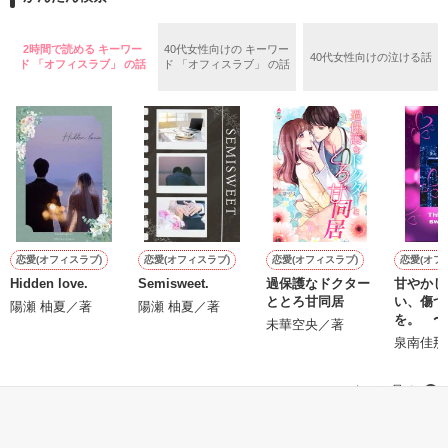
めた、同期で恋人の石垣守（26）がいるのだが、後輩の姫原由
羅（24）との浮気が発覚した上、いつのまにか元カノにされて
いた。

2時間で読める キーワー
40代女性向けの キーワー
40代女性向けの泣ける話
守と由羅から『便利屋雛子』と馬鹿にされ、一人こっそり泣い
ド 「オフィスラブ」 の話
ド 「オフィスラブ」 の話
＊以前、公開していた話の改稿版です＊

ていた雛子に、企画戦略室の上司である雪瀬鷹哉（29）が
『──俺と結婚してくれないか』といきなりプロポーズをしてき
た上、同居まで提案してきて──？

鷹哉『宜しくな、俺の雛子』🦅

雛子『俺の……ひぃ、雛子？！！！』🐥

作品を読む
シゴデキで冷徹な上司が見せる素顔は、なぜか想像以上に甘く
て……🐥💓🦅

恋愛(オフィスラブ)
恋愛(オフィスラブ)
恋愛(オフィスラブ)
恋愛(オフ
Hidden love.
Semisweet.
過保護なドクター
甘やかし
※表紙も作中使用の画像も全てフリー素材です。

ととろ甘同居
い、傷つ
※執筆期間2026.6.3〜7.20完結です。　

陽瀬 柚夏／著
陽瀬 柚夏／著
を。 〜
未華空央／著
※他サイトさんにて恋愛トレンド1位でした〜良かったら読ん
は強引で
泉南佳那
で頂けると嬉しいです。
イスペッ
の一夜の
もっと見る
はじまっ
作品を読む
かんたん検索の条件を変える