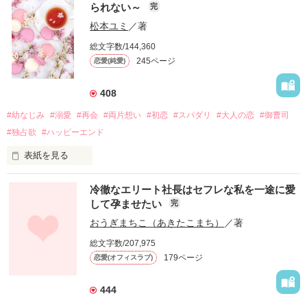
られない～
完
松本ユミ
／著
総文字数/144,360
245ページ
恋愛(純愛)
408
#幼なじみ
#溺愛
#再会
#両片想い
#初恋
#スパダリ
#大人の恋
#御曹司
#独占欲
#ハッピーエンド
表紙を見る
冷徹なエリート社長はセフレな私を一途に愛
して孕ませたい
完
幼なじみの哲平に淡い恋心を抱いていた美桜。

おうぎまちこ（あきたこまち）
／著
しかし、ある出来事をきっかけに二人の関係は壊れてしまう。

総文字数/207,975
関係修復もできないまま、美桜は両親の離婚によって

179ページ
恋愛(オフィスラブ)
引っ越すことになり、哲平とも離れ離れになった。

それから約十二年後。

444