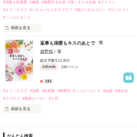
過去の傷から、二度と会いたくないと思っていた哲平に

#溺愛＆執着愛
#俺様
#御曹司＆社長
#身ごもり＆妊娠
#イケメン
運命のような再会を果たす。

#オフィスラブ
#いちゃいちゃ＆ラブラブ
#虐げられヒロイン
#ワンナイト
そして、ひょんなことから

#ハッピーエンド
酔った勢いで一夜を共にしてしまった。

表紙を見る
さらに、美桜が初めてだと知った哲平は

『責任をとる、結婚しよう』と真っ直ぐに告げてきた。

　おかしな噂を流されて前の職場でうまくいかなかった梅田美
戸惑う美桜とは裏腹に、好きという気持ちを隠すことなく

返事も溺愛もキスのあとで
完
桜は、海外で傷心旅行をしていたところ、日本人美青年と出会
甘やかしてくる。

い、酒の勢いもあり一夜限りの関係となる。

遊野煌
／著
　帰国後、美桜は新しい職場でワンナイトした美青年と再会。
そんなある日、哲平は美桜がストーカー被害に

総文字数/112,403
なんと彼の正体は、とある財閥御曹司にも関わらず、一族を離
遭っていることを知る。

190ページ
恋愛(純愛)
れて起業した新進気鋭の実業家、社内でも冷徹だと評判な社長
美桜を守るため、哲平は同居を提案してきて――。

――御影恭司その人だったのだ――！

　なぜか恭司から飼い猫の世話係を命じられた美桜は、猫の世
191
話を口実にしばしば呼び出された上、二人はいわゆる身体だけ
夏木美桜(なつきみお)

#オフィスラブ
#溺愛
#執着愛
#御曹司
#ハッピーエンド
#結婚
#独占欲
✕

#ラブラブ
#職業ヒーロー
#上司
鳴海哲平 (なるみてっぺい)

表紙を見る
作品を読む
止まっていたはずの二人の時間が、再び動き出す。

舞川雛子（26）は大手お菓子メーカー、三日月製菓コーポレー
再会から始まる、溺愛ラブ。

ションの企画戦略室で働いている。

また雛子には2年前から付き合いはじめ、半年前から同棲を始
2026.6.5～2026.7.25

かんたん検索