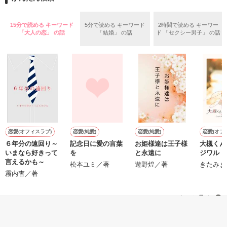
めた、同期で恋人の石垣守（26）がいるのだが、後輩の姫原由
羅（24）との浮気が発覚した上、いつのまにか元カノにされて
いた。

15分で読める キーワード
5分で読める キーワード
2時間で読める キーワー
守と由羅から『便利屋雛子』と馬鹿にされ、一人こっそり泣い
「大人の恋」 の話
「結婚」 の話
ド 「セクシー男子」 の話
＊以前、公開していた話の改稿版です＊

ていた雛子に、企画戦略室の上司である雪瀬鷹哉（29）が
『──俺と結婚してくれないか』といきなりプロポーズをしてき
た上、同居まで提案してきて──？

鷹哉『宜しくな、俺の雛子』🦅

雛子『俺の……ひぃ、雛子？！！！』🐥

作品を読む
シゴデキで冷徹な上司が見せる素顔は、なぜか想像以上に甘く
て……🐥💓🦅

恋愛(オフィスラブ)
恋愛(純愛)
恋愛(純愛)
恋愛(オフ
６年分の遠回り～
記念日に愛の言葉
お姫様達は王子様
大槻くん
ひ
※表紙も作中使用の画像も全てフリー素材です。

いまなら好きって
を
と永遠に
ジワル
※執筆期間2026.6.3〜7.20完結です。　

言えるかも～
松本ユミ／著
遊野煌／著
きたみま
※他サイトさんにて恋愛トレンド1位でした〜良かったら読ん
霧内杳／著
で頂けると嬉しいです。
もっと見る
作品を読む
かんたん検索の条件を変える