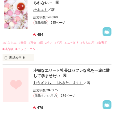
られない～
完
松本ユミ
／著
総文字数/144,360
245ページ
恋愛(純愛)
454
#幼なじみ
#溺愛
#再会
#両片想い
#初恋
#スパダリ
#大人の恋
#御曹司
#独占欲
#ハッピーエンド
表紙を見る
冷徹なエリート社長はセフレな私を一途に愛
して孕ませたい
完
幼なじみの哲平に淡い恋心を抱いていた美桜。

おうぎまちこ（あきたこまち）
／著
しかし、ある出来事をきっかけに二人の関係は壊れてしまう。

総文字数/207,975
関係修復もできないまま、美桜は両親の離婚によって

179ページ
恋愛(オフィスラブ)
引っ越すことになり、哲平とも離れ離れになった。

それから約十二年後。

479