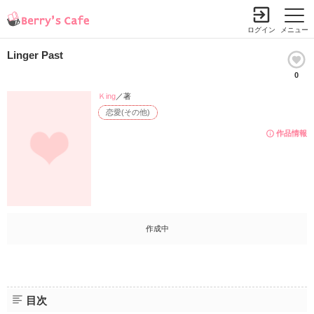
ログイン
メニュー
Linger Past
0
Ｋing
／著
恋愛(その他)
作品情報
作成中
目次