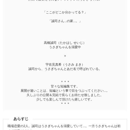
「ここがどこか分かってる？」
「誠司さん...の家...。」
高橋誠司（たかはし せいじ）
うさぎちゃんを溺愛中
×
宇佐見真希（うさみ まき）
誠司から、うさぎちゃんとあだ名で呼ばれている。
＊＊＊
甘々な短編集です。
展開が速いことは、短編という事で目をつぶってください...。
久しぶりの公開＆完結で長らくお待たせ致しました。
少しでも楽しんで頂けたら嬉しいです。
＊＊＊
あらすじ
職場恋愛の2人。誠司はうさぎちゃんを溺愛していて...。一方うさぎちゃんは初