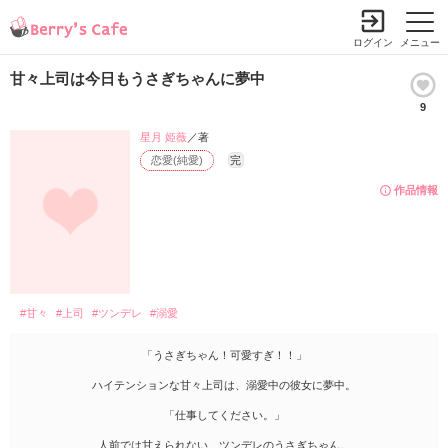
ログイン
メニュー
甘々上司は今日もうさぎちゃんに夢中
9
星月 姫薇
／著
恋愛(純愛)
完
作品情報
#甘々
#上司
#ツンデレ
#溺愛
「うさぎちゃん！可愛すぎ！！」
ハイテンションな甘々上司は、溺愛中の彼女に夢中。
「仕事してください。」
人前では甘えられない、ツンデレのうさぎちゃん。