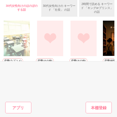
弁護士

■■□―――――――――――――――□■■

2時間で読める キーワー
香坂 千暁（30）

30代女性向けのほのぼの
30代女性向けの キーワー
作品を読む
ド 「キングorプリンス」
『君、いつもつれないね。

♡

する話
ド 「社長」 の話
の話
俺の何がそんなに嫌い？』

ホダカ・ホールディングス

法務部

『イケメンだから。それだけです』

有村 真凛（26）

*・。*・。*・。*・。*・。*

イケメンは何をしても許される

勘違いで思い上がる男はお断りです

2018/4/29　表紙公開

2018/5/2　End

『人間を顔で判断するなよ』

恋愛(ラブコメ)
恋愛(その他)
恋愛(その他)
恋愛(純愛)
☆*｡Many thanks for your review.*☆

SECRET
好きすぎた、たぶ
mixed Emotion
隣の席の
『その顔で言うとやっかまれますよ』

usamo様

ん。
の頃は、
■■□―――――――――――――――□■■

HARU／著
かざはな＊／著
聖凪砂様

たり前だ
美維／著
2017.2.4　公開開始

nonn77様

星待ゆら
2017.2.21　完結

高宮さき様

みやのもり様

2017.2.22　小話公開
もっと見る
━－━－━－━－━－━－━－━－━－━

かんたん検索の条件を変える
『オオカミ弁護士の餌食になりました』

アプリ
2018年10月　マカロン文庫化

作品を読む