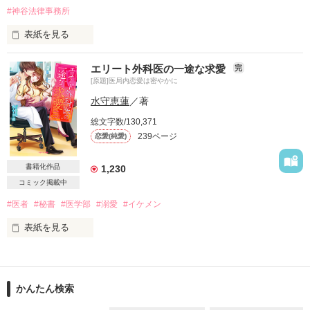
副社長……。少々、暴走しすぎではないでしょうか？

#神谷法律事務所
「これがキミの言う、誰かを好きになる気持ちじゃないだろう
表紙を見る
か？」

エリート外科医の一途な求愛
完
実は私、幼い頃のトラウマが原因で、

そんなことを聞かれても困ります！

[原題]医局内恋愛は密やかに
人に触られると

あなたの前で恋愛経験豊富者を演じておりましたが私……本当
拒絶反応が出てしまう体質なのですが…。

はあなたと同じ恋愛初心者なんです！

水守恵蓮
／著
総文字数/130,371
239ページ
恋愛(純愛)
「俺と荒療治、試してみない？」

好きって気持ちも恋愛するのがどういうことなのかも

なにもかも知らない私たち。

書籍化作品
1,230
紳士だと思っていた彼は、

こんな私たちだけれど、恋愛結婚できるの？

コミック掲載中
もしかすると

オオカミだったのかもしれない。

#医者
#秘書
#医学部
#溺愛
#イケメン
真面目すぎる恋愛初心者

表紙を見る
×

「君に触れるのは、俺だけで十分だろ」

不器用で暴走気味の恋愛初心者

国立大学医学部　心臓外科医局

恋愛をすることからはじまった

イケメンにトラウマありの美人医療秘書

*・。*・。*・。*・。*・。*

かんたん検索
×

神谷総合法律事務所

手術の腕前は超一流　イケメン心臓外科医
