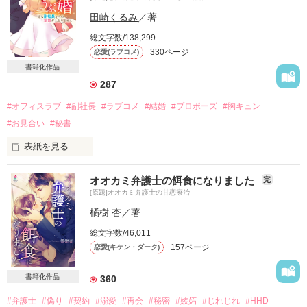
田崎くるみ
／著
総文字数/138,299
330ページ
恋愛(ラブコメ)
書籍化作品
287
#オフィスラブ
#副社長
#ラブコメ
#結婚
#プロポーズ
#胸キュン
#お見合い
#秘書
表紙を見る
書籍化に伴いまして限定公開となっております。

オオカミ弁護士の餌食になりました
完
ご了承くださいませ。

[原題]オオカミ弁護士の甘恋療治
橘樹 杏
／著
総文字数/46,011
「俺と結婚してほしい」

157ページ
恋愛(キケン・ダーク)
ハメられたお見合いの席で突然プロポーズしてきた相手は

恋を知らない我が社の副社長。

書籍化作品
360
#弁護士
#偽り
#契約
#溺愛
#再会
#秘密
#嫉妬
#じれじれ
#HHD