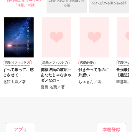
5分で読める キーワード
15分で読めるほのぼのす
（2008/9/20〜2009/4/12）

5分で読める夢がある話
「俺様」 の話
る話
いいよ　様 / 和宮 樹　様

堕ちた私―

第４回日本ｹｰﾀｲ小説大賞

八谷 紬　様 / 夢雨　様

二次審査進出作品です。

沢山の応援、

その度に何度も

作品を読む
作品を読む
導いてくれたのは

恋愛(オフィスラブ)
恋愛(オフィスラブ)
恋愛(純愛)
恋愛(その他
すべて奪って、感
俺様彼氏の嫉妬～
付き合ってるのに
最強最愛
あなたでした..

じさせて
あなたじゃなきゃ
片想い
【極短】
ダメなの～
北館由麻／著
ちゅぁん／著
華那流／
夏目 若葉／著
たくさんの人を

もっと見る
かんたん検索の条件を変える
裏切って傷つけて

アプリ