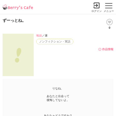
ログイン
メニュー
ずーっとね。
0
颯姫
／著
ノンフィクション・実話
作品情報
りなね、
あなたと出会って
後悔してないよ。
あなたゎどうですか？