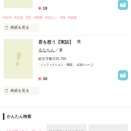
将来を結び、愛を誓い、

18
甘い甘い、結婚式。

#先生
#生徒
#恋
#禁断
#切ない
#海
#秘密
……に、なるはずだった。

表紙を見る
実体験を基にした、

新郎カズミ　×　新婦おなつ

君を想う【実話】
完
他とはちょっと違う

先生との禁断の恋物語。

るなちん
／著
ドタバタ結婚式

総文字数/235,795
心から愛した人が、

436ページ
ノンフィクション・実話
手の届かない人だとしたら

あなたならどうしますか？

※　自身の体験を元に再構成。

30
登場人物の名前などは仮名です。

切なくて、許されない恋を、

あなたは知っていますか？

**************

表紙を見る
2012.09.20　公開

私達が選んだ道を、

**************

どうか見届けて下さい。

◆ベリーズカフェメルマガ掲載されました。

この奇跡の軌跡、その全てを―…

かんたん検索
◆「甘い結婚」特集掲載されました。

堕ちるとこまで

◆レビューありがとうございます。
