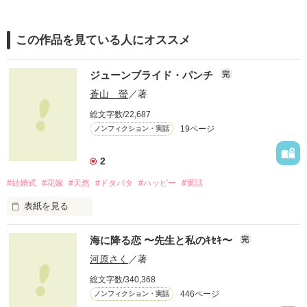
この作品を見ている人にオススメ
ジューンブライド・パンチ
完
蒼山 螢
／著
総文字数/22,687
19ページ
ノンフィクション・実話
2
#結婚式
#花嫁
#天然
#ドタバタ
#ハッピー
#実話
表紙を見る
２０１２年６月２４日。晴れ。

海に降る恋 〜先生と私のｷｾｷ〜
完
河原さく
／著
総文字数/340,368
わたし達は、結婚式を挙げました。

446ページ
ノンフィクション・実話