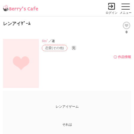
ログイン
メニュー
レンアイｹﾞｰﾑ
0
Rinﾟ
／著
恋愛(その他)
完
作品情報
レンアイゲーム
それは