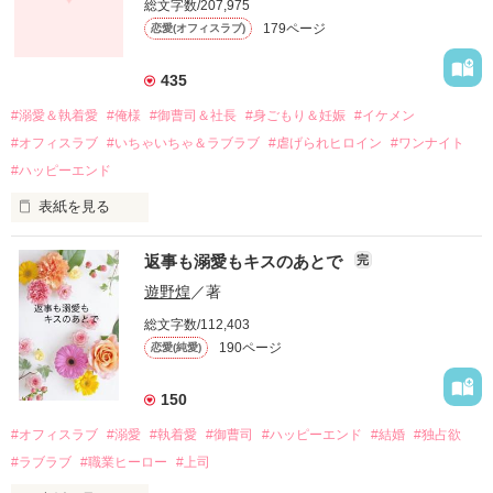
総文字数/207,975
関係修復もできないまま、美桜は両親の離婚によって

179ページ
恋愛(オフィスラブ)
引っ越すことになり、哲平とも離れ離れになった。

それから約十二年後。

435
過去の傷から、二度と会いたくないと思っていた哲平に

#溺愛＆執着愛
#俺様
#御曹司＆社長
#身ごもり＆妊娠
#イケメン
運命のような再会を果たす。

#オフィスラブ
#いちゃいちゃ＆ラブラブ
#虐げられヒロイン
#ワンナイト
そして、ひょんなことから

#ハッピーエンド
酔った勢いで一夜を共にしてしまった。

表紙を見る
さらに、美桜が初めてだと知った哲平は

『責任をとる、結婚しよう』と真っ直ぐに告げてきた。

　おかしな噂を流されて前の職場でうまくいかなかった梅田美
戸惑う美桜とは裏腹に、好きという気持ちを隠すことなく

返事も溺愛もキスのあとで
完
桜は、海外で傷心旅行をしていたところ、日本人美青年と出会
甘やかしてくる。

い、酒の勢いもあり一夜限りの関係となる。

遊野煌
／著
　帰国後、美桜は新しい職場でワンナイトした美青年と再会。
そんなある日、哲平は美桜がストーカー被害に

総文字数/112,403
なんと彼の正体は、とある財閥御曹司にも関わらず、一族を離
遭っていることを知る。

190ページ
恋愛(純愛)
れて起業した新進気鋭の実業家、社内でも冷徹だと評判な社長
美桜を守るため、哲平は同居を提案してきて――。

――御影恭司その人だったのだ――！

　なぜか恭司から飼い猫の世話係を命じられた美桜は、猫の世
150
話を口実にしばしば呼び出された上、二人はいわゆる身体だけ
夏木美桜(なつきみお)

#オフィスラブ
#溺愛
#執着愛
#御曹司
#ハッピーエンド
#結婚
#独占欲
✕

#ラブラブ
#職業ヒーロー
#上司
鳴海哲平 (なるみてっぺい)
