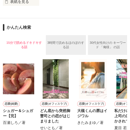
表紙を見る
作品を読む
止まっていたはずの二人の時間が、再び動き出す。

舞川雛子（26）は大手お菓子メーカー、三日月製菓コーポレー
再会から始まる、溺愛ラブ。

ションの企画戦略室で働いている。

また雛子には2年前から付き合いはじめ、半年前から同棲を始
2026.6.5～2026.7.25

かんたん検索
めた、同期で恋人の石垣守（26）がいるのだが、後輩の姫原由
羅（24）との浮気が発覚した上、いつのまにか元カノにされて
いた。

15分で読めるドキドキす
3時間で読めるほのぼのす
30代女性向けの キーワー
守と由羅から『便利屋雛子』と馬鹿にされ、一人こっそり泣い
る話
る話
ド 「俺様」 の話
＊以前、公開していた話の改稿版です＊

ていた雛子に、企画戦略室の上司である雪瀬鷹哉（29）が
『──俺と結婚してくれないか』といきなりプロポーズをしてき
た上、同居まで提案してきて──？

鷹哉『宜しくな、俺の雛子』🦅

雛子『俺の……ひぃ、雛子？！！！』🐥

作品を読む
シゴデキで冷徹な上司が見せる素顔は、なぜか想像以上に甘く
て……🐥💓🦅

恋愛(純愛)
恋愛(オフィスラブ)
恋愛(オフィスラブ)
恋愛(オフ
シュガー＆シュガ
どん底から突然御
大槻くんの唇はイ
私だけの
※表紙も作中使用の画像も全てフリー素材です。

ー【完】
曹司との恋がはじ
ジワル
上司の広
※執筆期間2026.6.3〜7.20完結です。　

まりました
かされて
百瀬しろ／著
きたみまゆ／著
※他サイトさんにて恋愛トレンド1位でした〜良かったら読ん
せいとも／著
夏目 若
で頂けると嬉しいです。