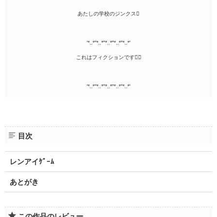
あたしの学校のジンクス
'*..*''*..*''*..*''*..*''*..*'
これはフィクションです
'*..*''*..*''*..*''*..*''*..*'
目次
レンアイｹﾞｰﾑ
あとがき
この作品のレビュー