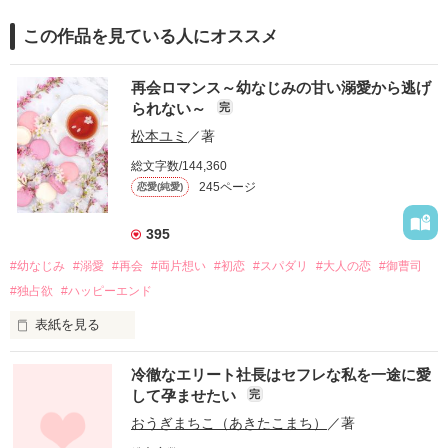
この作品を見ている人にオススメ
再会ロマンス～幼なじみの甘い溺愛から逃げ
られない～
完
松本ユミ
／著
総文字数/144,360
245ページ
恋愛(純愛)
395
#幼なじみ
#溺愛
#再会
#両片想い
#初恋
#スパダリ
#大人の恋
#御曹司
#独占欲
#ハッピーエンド
表紙を見る
冷徹なエリート社長はセフレな私を一途に愛
して孕ませたい
完
幼なじみの哲平に淡い恋心を抱いていた美桜。

おうぎまちこ（あきたこまち）
／著
しかし、ある出来事をきっかけに二人の関係は壊れてしまう。
