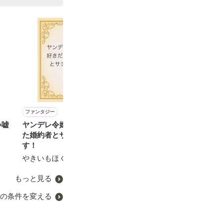
ファンタジー
恋愛(オフィスラブ)
ファンタジー
恋愛(純愛)
い嘘
ヤンデレ令嬢、大好きだっ
結婚してもおひとり様を貫
騎士団長は天才魔石職人を
すれ違いお見合
た婚約者とサヨナラしま
きますから～俺様御曹司は
手放さない
手は私を嫌って
す！
孤独な契約妻に愛されたい
馴染みでした~
水谷なっぱ／著
～
やきいもほくほく／著
Yabe／著
夜桜つきみ／著
もっと見る
の条件を変える