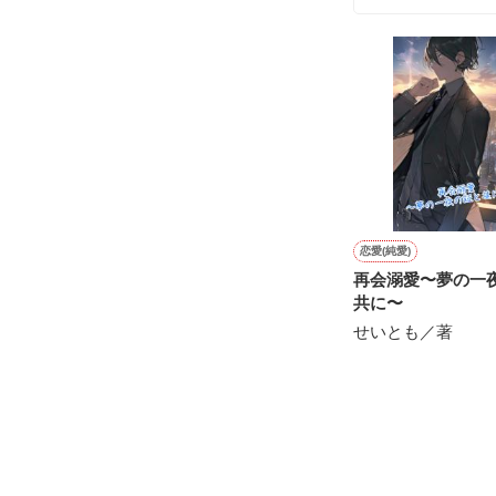
シゴデキで冷徹な
※表紙も作中使
※執筆期間2026
※他サイトさん
恋愛(純愛)
再会溺愛〜夢の一
共に〜
せいとも／著