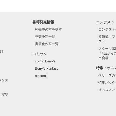
書籍発売情報
コンテスト
発売中の本を探す
コンテスト
発売予定一覧
超短編！フ
スト
書籍化作家一覧
スターツ出
合）
「1話から
コミック
ェ会場
comic Berry's
特集・オス
Berry's Fantasy
ベリーズカ
noicomi
ペンス
特集バック
オススメバ
・実話