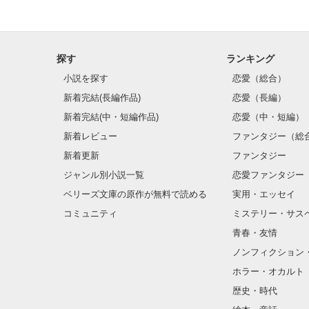
探す
ランキング
小説を探す
恋愛（総合）
新着完結(長編作品)
恋愛（長編）
新着完結(中・短編作品)
恋愛（中・短編）
新着レビュー
ファンタジー（総
新着更新
ファンタジー
ジャンル別小説一覧
恋愛ファンタジー
ベリーズ文庫の原作が無料で読める
実用・エッセイ
コミュニティ
ミステリー・サス
青春・友情
ノンフィクション
ホラー・オカルト
歴史・時代