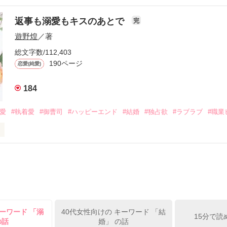
流されて前の職場でうまくいかなかった梅田美桜は、海外で傷心旅行を
裏腹に、好きという気持ちを隠すことなく

年と出会い、酒の勢いもあり一夜限りの関係となる。



は新しい職場でワンナイトした美青年と再会。なんと彼の正体は、とあ
返事も溺愛もキスのあとで
完
族を離れて起業した新進気鋭の実業家、社内でも冷徹だと評判な社長―
哲平は美桜がストーカー被害に

遊野煌
／著
―！

を知る。

ら飼い猫の世話係を命じられた美桜は、猫の世話を口実にしばしば呼び
、哲平は同居を提案してきて――。

総文字数/112,403
190ページ
恋愛(純愛)
みお)

184
作品を読む
みてっぺい)

溺愛
#執着愛
#御曹司
#ハッピーエンド
#結婚
#独占欲
#ラブラブ
#職業
ずの二人の時間が、再び動き出す。

、溺愛ラブ。

）は大手お菓子メーカー、三日月製菓コーポレーションの企画戦略室で働
7.25

年前から付き合いはじめ、半年前から同棲を始めた、同期で恋人の石垣守
姫原由羅（24）との浮気が発覚した上、いつのまにか元カノにされてい
便利屋雛子』と馬鹿にされ、一人こっそり泣いていた雛子に、企画戦略
）が『──俺と結婚してくれないか』といきなりプロポーズをしてきた上
ていた話の改稿版です＊

ーワード 「溺
40代女性向けの キーワード 「結
俺の雛子』🦅

15分で読
の話
婚」 の話
ひぃ、雛子？！！！』🐥
