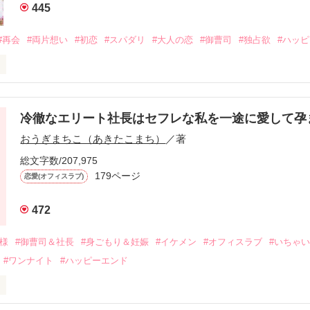
445
#再会
#両片想い
#初恋
#スパダリ
#大人の恋
#御曹司
#独占欲
#ハッ
冷徹なエリート社長はセフレな私を一途に愛して孕
に淡い恋心を抱いていた美桜。

おうぎまちこ（あきたこまち）
／著
来事をきっかけに二人の関係は壊れてしまう。

ないまま、美桜は両親の離婚によって

総文字数/207,975
なり、哲平とも離れ離れになった。

179ページ
恋愛(オフィスラブ)
年後。

472
二度と会いたくないと思っていた哲平に

会を果たす。

俺様
#御曹司＆社長
#身ごもり＆妊娠
#イケメン
#オフィスラブ
#いちゃ
なことから

#ワンナイト
#ハッピーエンド
夜を共にしてしまった。

初めてだと知った哲平は

結婚しよう』と真っ直ぐに告げてきた。
