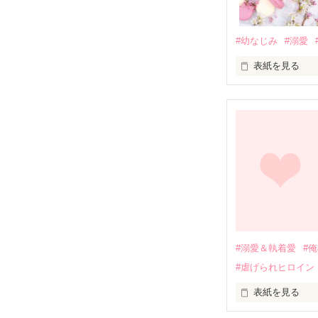
#幼なじみ
#溺愛
表紙を見る
幼なじみの哲平
しかし、ある出
関係修復もでき
引っ越すことに
それから約十二
過去の傷から、
運命のような再
#溺愛＆執着愛
#
そして、ひょん
#虐げられヒロイン
酔った勢いで一
表紙を見る
さらに、美桜が
『責任をとる、