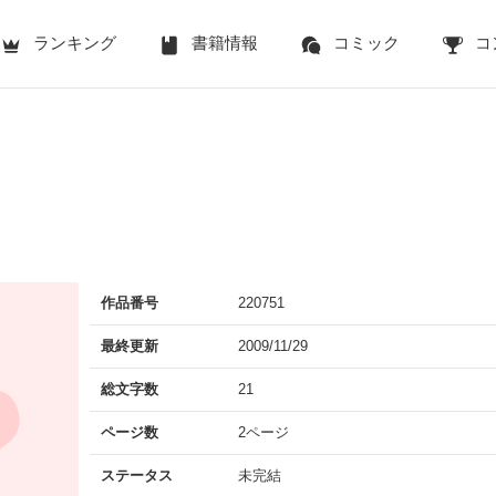
ランキング
書籍情報
コミック
コ
作品番号
220751
最終更新
2009/11/29
総文字数
21
ページ数
2ページ
ステータス
未完結