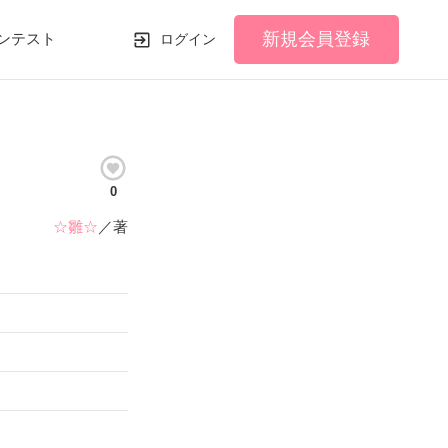
新規会員登録
ンテスト
ログイン
0
☆雛☆
／著