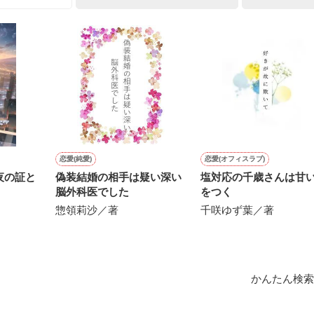
上司が見せる素顔は、なぜか想像以上に甘くて……🐥💓🦅

作品を読む
用の画像も全てフリー素材です。

.6.3〜7.20完結です。　

にて恋愛トレンド1位でした〜良かったら読んで頂けると嬉しいです。
作品を読む
恋愛(純愛)
恋愛(オフィスラブ)
夜の証と
偽装結婚の相手は疑い深い
塩対応の千歳さんは甘
脳外科医でした
をつく
惣領莉沙／著
千咲ゆず葉／著
かんたん検索