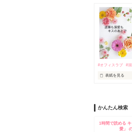
　おかしな噂を
戸惑う美桜とは
ろ、日本人美青
甘やかしてくる。
　帰国後、美桜
も関わらず、一
そんなある日、
人だったのだ―
遭っていること
　なぜか恭司か
美桜を守るため
夏木美桜(なつき
✕

鳴海哲平 (なる
#オフィスラブ
#
止まっていたは
表紙を見る
再会から始まる
舞川雛子（26
2026.6.5～2026.
また雛子には2
のだが、後輩の
守と由羅から『
かんたん検索
雪瀬鷹哉（29
＊以前、公開し
してきて──？

1時間で読める キ
鷹哉『宜しくな、
愛」 
雛子『俺の……