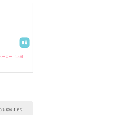
していたとこ
る財閥御曹司に
―御影恭司その
出された上、二
ヒーロー
#上司
いている。

（26）がいる
た。

室の上司である
、同居まで提案
める感動する話