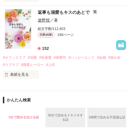
さらに、美桜が初めてだと知った哲平は

『責任をとる、結婚しよう』と真っ直ぐに告げてきた。

　おかしな噂を流されて前の職場でうまくいかなかった梅田美
戸惑う美桜とは裏腹に、好きという気持ちを隠すことなく

返事も溺愛もキスのあとで
完
桜は、海外で傷心旅行をしていたところ、日本人美青年と出会
甘やかしてくる。

い、酒の勢いもあり一夜限りの関係となる。

遊野煌
／著
　帰国後、美桜は新しい職場でワンナイトした美青年と再会。
そんなある日、哲平は美桜がストーカー被害に

総文字数/112,403
なんと彼の正体は、とある財閥御曹司にも関わらず、一族を離
遭っていることを知る。

190ページ
恋愛(純愛)
れて起業した新進気鋭の実業家、社内でも冷徹だと評判な社長
美桜を守るため、哲平は同居を提案してきて――。

――御影恭司その人だったのだ――！

　なぜか恭司から飼い猫の世話係を命じられた美桜は、猫の世
152
話を口実にしばしば呼び出された上、二人はいわゆる身体だけ
夏木美桜(なつきみお)

#オフィスラブ
#溺愛
#執着愛
#御曹司
#ハッピーエンド
#結婚
#独占欲
✕

#ラブラブ
#職業ヒーロー
#上司
鳴海哲平 (なるみてっぺい)

表紙を見る
作品を読む
止まっていたはずの二人の時間が、再び動き出す。

舞川雛子（26）は大手お菓子メーカー、三日月製菓コーポレー
再会から始まる、溺愛ラブ。

ションの企画戦略室で働いている。

また雛子には2年前から付き合いはじめ、半年前から同棲を始
2026.6.5～2026.7.25

かんたん検索
めた、同期で恋人の石垣守（26）がいるのだが、後輩の姫原由
羅（24）との浮気が発覚した上、いつのまにか元カノにされて
いた。

30分で読めるドキドキす
5分で読める泣ける話
1時間で読める不思議な話
守と由羅から『便利屋雛子』と馬鹿にされ、一人こっそり泣い
る話
＊以前、公開していた話の改稿版です＊

ていた雛子に、企画戦略室の上司である雪瀬鷹哉（29）が