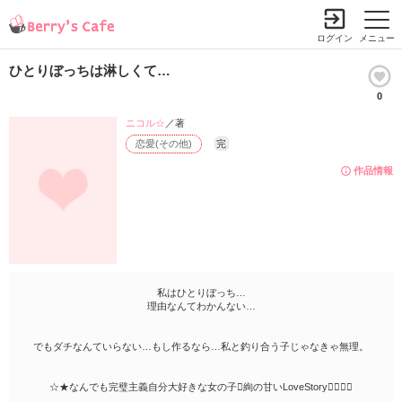
ログイン
メニュー
ひとりぼっちは淋しくて…
0
ニコル☆
／著
恋愛(その他)
完
作品情報
私はひとりぼっち…
理由なんてわかんない…
でもダチなんていらない…もし作るなら…私と釣り合う子じゃなきゃ無理。
☆★なんでも完璧主義自分大好きな女の子絢の甘いLoveStory★☆