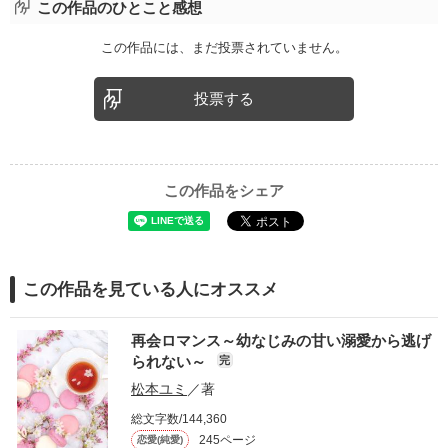
この作品のひとこと感想
この作品には、まだ投票されていません。
投票する
この作品をシェア
この作品を見ている人にオススメ
再会ロマンス～幼なじみの甘い溺愛から逃げ
られない～
完
松本ユミ
／著
総文字数/144,360
245ページ
恋愛(純愛)