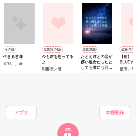
『──俺と結婚してくれないか』といきなりプロポーズをしてき
た上、同居まで提案してきて──？

鷹哉『宜しくな、俺の雛子』🦅

雛子『俺の……ひぃ、雛子？！！！』🐥

作品を読む
シゴデキで冷徹な上司が見せる素顔は、なぜか想像以上に甘く
て……🐥💓🦅

その他
恋愛(その他)
恋愛(純愛)
恋愛(その他
生きる意味
今も君を想ってる
たとえ君との恋が
【短】
※表紙も作中使用の画像も全てフリー素材です。

よ
儚い運命だったと
BLUE☆
※執筆期間2026.6.3〜7.20完結です。　

音羽。／著
しても誰にも邪魔
刹那雪／著
星瑠／著
※他サイトさんにて恋愛トレンド1位でした〜良かったら読ん
できない
恋文春奈／著
で頂けると嬉しいです。
もっと見る
作品を読む
かんたん検索の条件を変える
アプリ
読む