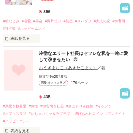
396
#幼なじみ
#溺愛
#再会
#両片想い
#初恋
#スパダリ
#大人の恋
#御曹司
#独占欲
#ハッピーエンド
表紙を見る
冷徹なエリート社長はセフレな私を一途に愛
して孕ませたい
完
幼なじみの哲平に淡い恋心を抱いていた美桜。

おうぎまちこ（あきたこまち）
／著
しかし、ある出来事をきっかけに二人の関係は壊れてしまう。

総文字数/207,975
関係修復もできないまま、美桜は両親の離婚によって

179ページ
恋愛(オフィスラブ)
引っ越すことになり、哲平とも離れ離れになった。

それから約十二年後。

435
過去の傷から、二度と会いたくないと思っていた哲平に

#溺愛＆執着愛
#俺様
#御曹司＆社長
#身ごもり＆妊娠
#イケメン
運命のような再会を果たす。

#オフィスラブ
#いちゃいちゃ＆ラブラブ
#虐げられヒロイン
#ワンナイト
そして、ひょんなことから

#ハッピーエンド
酔った勢いで一夜を共にしてしまった。

表紙を見る