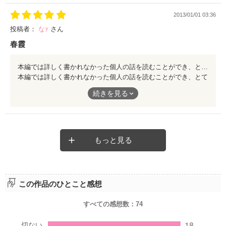
2013/01/01 03:36
投稿者：
なｧ
さん
春霞
本編では詳しく書かれなかった個人の話を読むことができ、とても面白かったです。続編を読んだ後、本編をもう一度読むとまた違って面白いこと間違いないと思い、もう一度本編を読み返そうと思っています。 また春霞さんの書かれる物語は、終わりがとても美しく、物語の素晴らしさが際立っていると感じました。 読んで良かったと思わせてくれる物語に出会えたことに感謝します。
本編では詳しく書かれなかった個人の話を読むことができ、とて
も面白かったです。続編を読んだ後、本編をもう一度読むとまた
続きを見る
違って面白いこと間違いないと思い、もう一度本編を読み返そう
と思っています。
また春霞さんの書かれる物語は、終わりがとても美しく、物語の
素晴らしさが際立っていると感じました。
もっと見る
読んで良かったと思わせてくれる物語に出会えたことに感謝しま
す。
この作品のひとこと感想
すべての感想数：
74