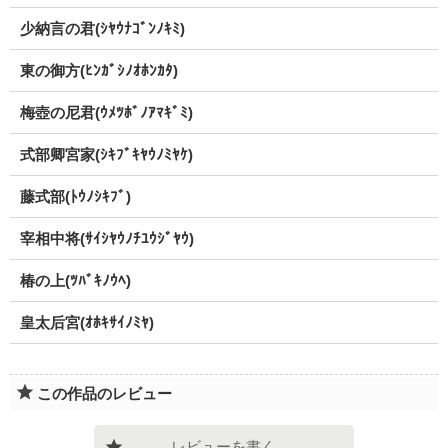
少納言の君(ｼﾔｳﾅｺﾞﾝﾉｷﾐ)
東の御方(ﾋﾝｶﾞｼﾉｵﾎﾝｶﾀ)
梅壺の尼君(ｳﾒﾂﾎﾞﾉｱﾏｷﾞﾐ)
式部卿宮家(ｼｷﾌﾞｷﾔｳﾉﾐﾔｹ)
藤式部(ﾄｳﾉｼｷﾌﾞ)
宰相中将(ｻｲｼﾔｳﾉﾁﾕｳｼﾞﾔｳ)
椿の上(ﾂﾊﾞｷﾉｳﾍ)
皇太后宮(ｵﾎｷｻｲﾉﾐﾔ)
この作品のレビュー
レビューを書く