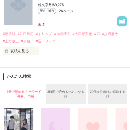
総文字数/69,276
26ページ
歴史・時代
2
#新選組
#沖田総司
#トリップ
#加州清光
#大和守安定
#刀
#交通事故
作品を読む
#土方歳三
#斎藤一
#逆トリップ
表紙を見る
突如交通事故に遭ってしまった藤原友里。次に目を覚ましてみ
ると、そこは新撰組の存在している幕末の江戸時代だった。そ
して、貴女は新撰組の「沖田総司」となっていた？！現代に戻
かんたん検索
る方法は？自分は沖田として生きていくしかないのか？！
5分で読める キーワード
3時間で読めるためになる
20代女性向けの感動する
「再会」 の話
話
話
作品を読む