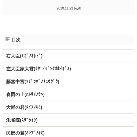
2010.11.22 完結
目次
右大臣(ﾐｷﾞﾉｵﾄﾄﾞ)
左大臣家大君(ｻﾀﾞｲｼﾞﾝｹｵﾎｲｷﾞﾐ)
藤壺中宮(ﾌﾁﾞﾂﾎﾞﾉﾁｭｳｸﾞｳ)
春雨の上(ﾊﾙｻﾒﾉｳﾍ)
大輔の君(ﾀｲﾌﾉｷﾐ)
朱雀院(ｽｻﾞｸｲﾝ)
民部の君(ﾐﾝﾌﾞﾉｷﾐ)