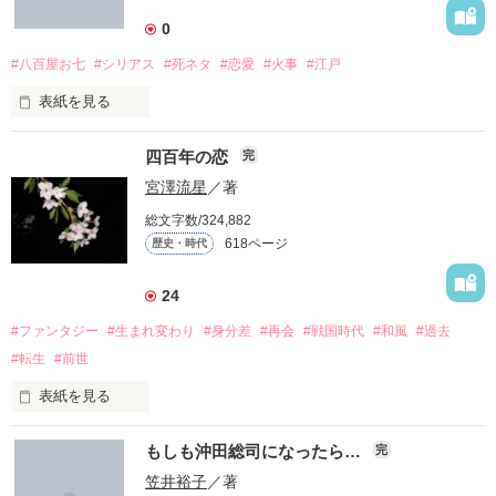
0
#八百屋お七
#シリアス
#死ネタ
#恋愛
#火事
#江戸
表紙を見る
八百屋お七という話を別視点で解説している方がいて、その時
四百年の恋
完
に浮かんだ妄想を話しにしてみました

宮澤流星
／著
開始 2014年5月23日

総文字数/324,882
完結 2014年5月24日
618ページ
歴史・時代
24
作品を読む
#ファンタジー
#生まれ変わり
#身分差
#再会
#戦国時代
#和風
#過去
#転生
#前世
表紙を見る
もしも沖田総司になったら…
完
四百年前に引き裂かれた恋が、四百年の時を経て今、再び……

笠井裕子
／著