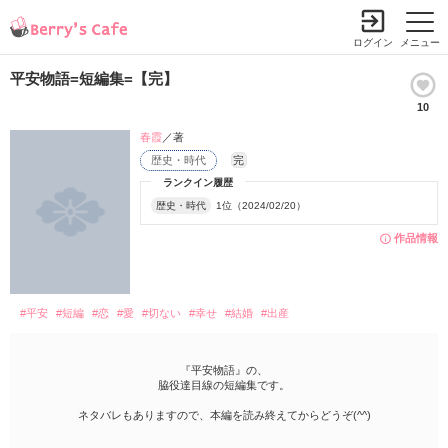
ログイン
メニュー
平安物語=短編集=【完】
10
春霞
／著
歴史・時代
完
ランクイン履歴
歴史・時代
1位（2024/02/20）
作品情報
#平安
#短編
#恋
#愛
#切ない
#幸せ
#結婚
#出産
『平安物語』の、
脇役達目線の短編集です。
ネタバレもありますので、本編を読み終えてからどうぞ(^^)