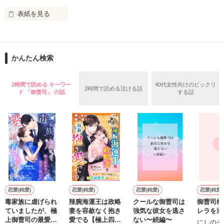
鳴海哲平 (なるみてっぺい)

表紙を見る
作品を読む
止まっていたはずの二人の時間が、再び動き出す。

舞川雛子（26）は大手お菓子メーカー、三日月製菓コーポレー
再会から始まる、溺愛ラブ。

ションの企画戦略室で働いている。

また雛子には2年前から付き合いはじめ、半年前から同棲を始
2026.6.5～2026.7.25

かんたん検索
めた、同期で恋人の石垣守（26）がいるのだが、後輩の姫原由
羅（24）との浮気が発覚した上、いつのまにか元カノにされて
いた。

2時間で読める キーワー
40代女性向けのビックリ
2時間で読める泣ける話
守と由羅から『便利屋雛子』と馬鹿にされ、一人こっそり泣い
ド 「御曹司」 の話
する話
＊以前、公開していた話の改稿版です＊

ていた雛子に、企画戦略室の上司である雪瀬鷹哉（29）が
『──俺と結婚してくれないか』といきなりプロポーズをしてき
た上、同居まで提案してきて──？

鷹哉『宜しくな、俺の雛子』🦅

雛子『俺の……ひぃ、雛子？！！！』🐥

作品を読む
シゴデキで冷徹な上司が見せる素顔は、なぜか想像以上に甘く
て……🐥💓🦅

恋愛(純愛)
恋愛(純愛)
恋愛(純愛)
恋愛(純愛)
毒家族に虐げられ
辣腕海運王は政略
クールな御曹司は
御曹司様
※表紙も作中使用の画像も全てフリー素材です。

ていましたが、極
妻を容赦なく抱き
強気な彼女を逃さ
レラを溺
人
※執筆期間2026.6.3〜7.20完結です。　

上御曹司の最愛に
愛でる【極上四天
ない〜続編〜
にしのそ
*
※他サイトさんにて恋愛トレンド1位でした〜良かったら読ん