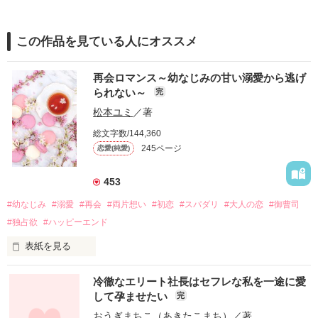
この作品を見ている人にオススメ
再会ロマンス～幼なじみの甘い溺愛から逃げ
られない～
完
松本ユミ
／著
総文字数/144,360
245ページ
恋愛(純愛)
453
#幼なじみ
#溺愛
#再会
#両片想い
#初恋
#スパダリ
#大人の恋
#御曹司
#独占欲
#ハッピーエンド
表紙を見る
冷徹なエリート社長はセフレな私を一途に愛
して孕ませたい
完
幼なじみの哲平に淡い恋心を抱いていた美桜。

おうぎまちこ（あきたこまち）
／著