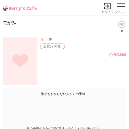
ログイン
メニュー
てがみ
0
ﾒﾛﾝ
／著
恋愛(その他)
作品情報
誰かもわからない人からの手紙…
その手紙のおかげで私達は出会うことが出来たんだ…