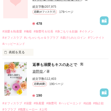
しかし、ある出来事をきっかけに二人の関係は壊れてしまう。

総文字数/207,975
関係修復もできないまま、美桜は両親の離婚によって

179ページ
恋愛(オフィスラブ)
引っ越すことになり、哲平とも離れ離れになった。

それから約十二年後。

478
過去の傷から、二度と会いたくないと思っていた哲平に

#溺愛＆執着愛
#俺様
#御曹司＆社長
#身ごもり＆妊娠
#イケメン
運命のような再会を果たす。

#オフィスラブ
#いちゃいちゃ＆ラブラブ
#虐げられヒロイン
#ワンナイト
そして、ひょんなことから

#ハッピーエンド
酔った勢いで一夜を共にしてしまった。

表紙を見る
さらに、美桜が初めてだと知った哲平は

『責任をとる、結婚しよう』と真っ直ぐに告げてきた。

　おかしな噂を流されて前の職場でうまくいかなかった梅田美
戸惑う美桜とは裏腹に、好きという気持ちを隠すことなく

返事も溺愛もキスのあとで
完
桜は、海外で傷心旅行をしていたところ、日本人美青年と出会
甘やかしてくる。

い、酒の勢いもあり一夜限りの関係となる。

遊野煌
／著
　帰国後、美桜は新しい職場でワンナイトした美青年と再会。
そんなある日、哲平は美桜がストーカー被害に

総文字数/112,403
なんと彼の正体は、とある財閥御曹司にも関わらず、一族を離
遭っていることを知る。

190ページ
恋愛(純愛)
れて起業した新進気鋭の実業家、社内でも冷徹だと評判な社長
美桜を守るため、哲平は同居を提案してきて――。

――御影恭司その人だったのだ――！

　なぜか恭司から飼い猫の世話係を命じられた美桜は、猫の世
190
話を口実にしばしば呼び出された上、二人はいわゆる身体だけ
夏木美桜(なつきみお)

#オフィスラブ
#溺愛
#執着愛
#御曹司
#ハッピーエンド
#結婚
#独占欲
✕

#ラブラブ
#職業ヒーロー
#上司