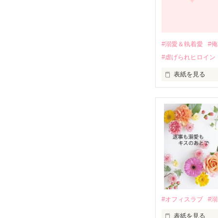
それから約十二
過去の傷から、
運命のような再
#溺愛＆執着愛
#
そして、ひょん
#虐げられヒロイン
酔った勢いで一
表紙を見る
さらに、美桜が
『責任をとる、
　おかしな噂を
戸惑う美桜とは
ろ、日本人美青
甘やかしてくる。
　帰国後、美桜
も関わらず、一
そんなある日、
人だったのだ―
遭っていること
　なぜか恭司か
美桜を守るため
夏木美桜(なつき
✕

鳴海哲平 (なる
#オフィスラブ
#
止まっていたは
表紙を見る