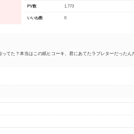
PV数
1,773
いいね数
0
知ってた？本当はこの紙ヒコーキ、君にあてたラブレターだったん
空