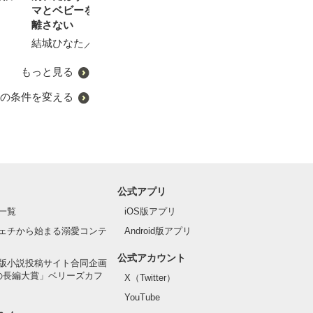
マとベビーを一途に愛して
ちの二年半～
り一夜～身を引くはずが、
白風／著
離さない
迎えにきた御曹司に赤ちゃ
Ｈａルポソ／著
んごと溺愛されました～
結城ひなた／著
砂川雨路／著
もっと見る
の条件を変える
公式アプリ
一覧
iOS版アプリ
ェチから始まる溺愛コンテ
Android版アプリ
公式アカウント
版小説投稿サイト合同企画
の長編大賞」ベリーズカフ
X（Twitter）
YouTube