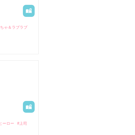
いちゃ＆ラブラブ
していたとこ
る財閥御曹司に
―御影恭司その
出された上、二
ヒーロー
#上司