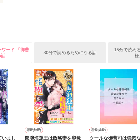
、溺愛ラブ。

）は大手お菓子メーカー、三日月製菓コーポレーションの企画戦略室で働
7.25

年前から付き合いはじめ、半年前から同棲を始めた、同期で恋人の石垣守
姫原由羅（24）との浮気が発覚した上、いつのまにか元カノにされてい
便利屋雛子』と馬鹿にされ、一人こっそり泣いていた雛子に、企画戦略
）が『──俺と結婚してくれないか』といきなりプロポーズをしてきた上
ていた話の改稿版です＊

ーワード 「御曹
15分で読め
俺の雛子』🦅

30分で読めるためになる話
の話
様
ひぃ、雛子？！！！』🐥

上司が見せる素顔は、なぜか想像以上に甘くて……🐥💓🦅

作品を読む
用の画像も全てフリー素材です。

.6.3〜7.20完結です。　

にて恋愛トレンド1位でした〜良かったら読んで頂けると嬉しいです。
作品を読む
恋愛(純愛)
恋愛(純愛)
ていまし
辣腕海運王は政略妻を容赦
クールな御曹司は強気