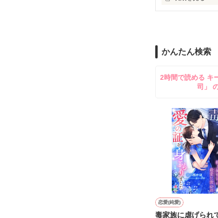
再会から始まる
舞川雛子（26
2026.6.5～2026.
また雛子には2
のだが、後輩の
守と由羅から『
かんたん検索
雪瀬鷹哉（29
＊以前、公開し
してきて──？

2時間で読める キ
鷹哉『宜しくな、
司」 
雛子『俺の……
シゴデキで冷徹な
※表紙も作中使
※執筆期間2026
※他サイトさん
恋愛(純愛)
毒家族に虐げられ