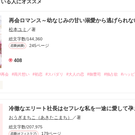
ている人にオススメ
再会ロマンス～幼なじみの甘い溺愛から逃げられ
松本ユミ
／著
総文字数/144,360
245ページ
恋愛(純愛)
408
#再会
#両片想い
#初恋
#スパダリ
#大人の恋
#御曹司
#独占欲
#ハッ
冷徹なエリート社長はセフレな私を一途に愛して孕
に淡い恋心を抱いていた美桜。

おうぎまちこ（あきたこまち）
／著
来事をきっかけに二人の関係は壊れてしまう。

ないまま、美桜は両親の離婚によって

総文字数/207,975
なり、哲平とも離れ離れになった。

179ページ
恋愛(オフィスラブ)