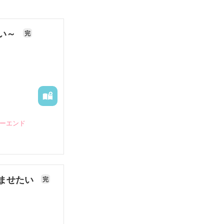
ない～
完
ピーエンド
ませたい
完