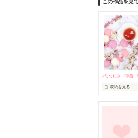
この作品を見
#幼なじみ
#溺愛
表紙を見る
幼なじみの哲平
しかし、ある出
関係修復もでき
引っ越すことに