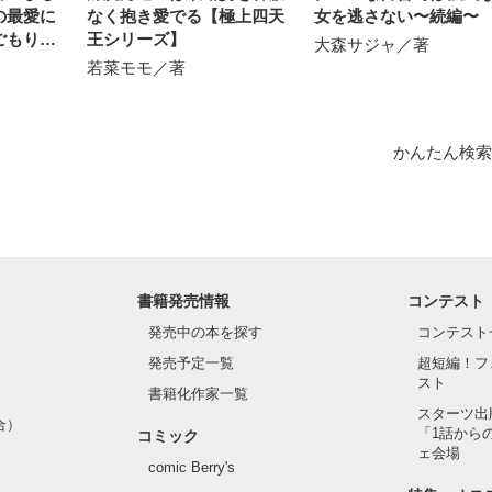
の最愛に
なく抱き愛でる【極上四天
女を逃さない〜続編〜
ごもりま
王シリーズ】
大森サジャ／著
若菜モモ／著
かんたん検索
書籍発売情報
コンテスト
発売中の本を探す
コンテスト
発売予定一覧
超短編！フ
スト
書籍化作家一覧
スターツ出
合）
「1話から
コミック
ェ会場
comic Berry's