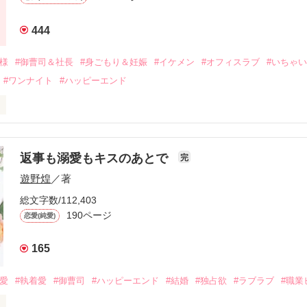
年後。

444
二度と会いたくないと思っていた哲平に

会を果たす。

俺様
#御曹司＆社長
#身ごもり＆妊娠
#イケメン
#オフィスラブ
#いちゃ
なことから

#ワンナイト
#ハッピーエンド
夜を共にしてしまった。

初めてだと知った哲平は

結婚しよう』と真っ直ぐに告げてきた。

流されて前の職場でうまくいかなかった梅田美桜は、海外で傷心旅行を
裏腹に、好きという気持ちを隠すことなく

年と出会い、酒の勢いもあり一夜限りの関係となる。



は新しい職場でワンナイトした美青年と再会。なんと彼の正体は、とあ
返事も溺愛もキスのあとで
完
族を離れて起業した新進気鋭の実業家、社内でも冷徹だと評判な社長―
哲平は美桜がストーカー被害に

遊野煌
／著
―！

を知る。

ら飼い猫の世話係を命じられた美桜は、猫の世話を口実にしばしば呼び
、哲平は同居を提案してきて――。

総文字数/112,403
190ページ
恋愛(純愛)
みお)

165
作品を読む
みてっぺい)

溺愛
#執着愛
#御曹司
#ハッピーエンド
#結婚
#独占欲
#ラブラブ
#職業
ずの二人の時間が、再び動き出す。
