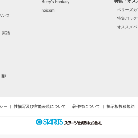
特集・オス
Berry's Fantasy
ベリーズカ
noicomi
ペンス
特集バック
オススメバ
・実話
川柳
シー
性描写及び官能表現について
著作権について
掲示板投稿規約