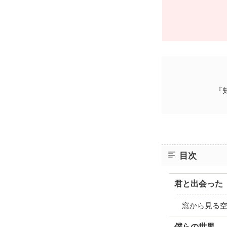
『
目次
君と出会った
窓から見る
僕らの世界