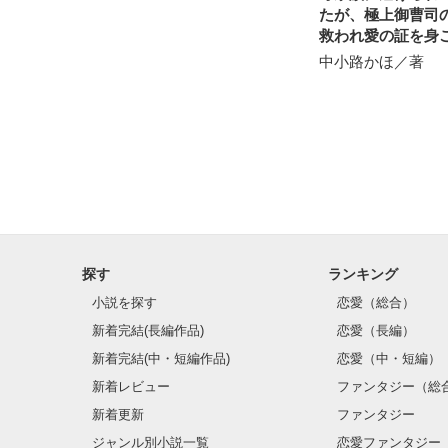
たが、極上御曹司
救われ愛の証を身
した
中小路かほ／著
探す
ランキング
小説を探す
恋愛（総合）
新着完結(長編作品)
恋愛（長編）
新着完結(中・短編作品)
恋愛（中・短編）
新着レビュー
ファンタジー（総
新着更新
ファンタジー
ジャンル別小説一覧
恋愛ファンタジー