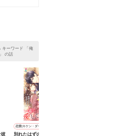
いている。

（26）がいる
た。

室の上司である
、同居まで提案
る キーワード 「俺
」 の話
恋愛(キケン・ダーク)
ノンフィクション・実話
恋愛(純愛)
詩・短歌・俳句・川柳
な彼
別れたはずの御曹司は、マ
大切な仲間と思い出～私た
敏腕社長との秘密の身ごも
詩合わせ