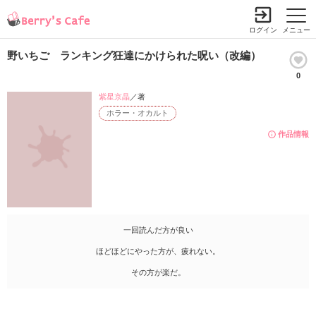
ログイン
メニュー
野いちご ランキング狂達にかけられた呪い（改編）
0
紫星京晶
／著
ホラー・オカルト
作品情報
一回読んだ方が良い
ほどほどにやった方が、疲れない。
その方が楽だ。