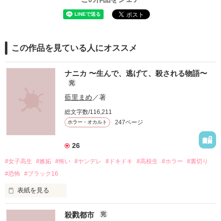
この作品を見ている人にオススメ
ナニカ 〜生んで、逃げて、殺される物語〜
完
藍里まめ
／著
総文字数/116,211
247ページ
ホラー・オカルト
26
#女子高生
#嫉妬
#怖い
#ヤンデレ
#ドキドキ
#高校生
#ホラー
#裏切り
#恐怖
#ブラック16
表紙を見る
殺戮都市
完