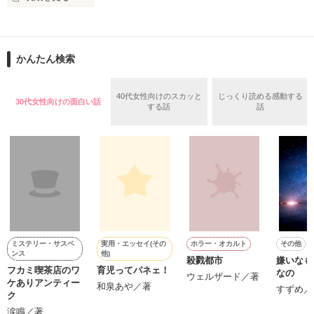
現れる獣のような怪物。

「七つまでは神様からの預かりもの」――そんな古い言い伝え
を、僕は信じていなかった。

俺達は、生きる為に人を殺す。

かんたん検索
作品を読む
父と別れた母に連れられ、祖母の家で暮らし始めた六歳の夏。
雨が止むたび庭先へ現れるオッドアイの白猫と、「八月まで待
ってほしかった」と繰り返す祖母。

ガチャで自分を強くする。

40代女性向けのスカッと
じっくり読める感動する
30代女性向けの面白い話
する話
話
やがて僕は……。
作品を読む
作品を読む
ミステリー・サスペ
実用・エッセイ(その
ホラー・オカルト
その他
ンス
他)
殺戮都市
嫌いなも
フカミ喫茶店のワ
育児ってパネェ！
なの
ウェルザード／著
ケありアンティー
和泉あや／著
すずめ／
ク
涙鳴／著