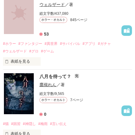
ウェルザード
／著
総文字数/437,080
「お願い、正気に戻って！」

845ページ
ホラー・オカルト
「ずっと一緒にいてあげる。

53
地獄で恋を、やり直そうね……」

#ホラー
#ファンタジー
#異世界
#サバイバル
#アプリ
#ガチャ
#ウェルザード
#グロ
#ゲーム
自分勝手な女子高生たちの

表紙を見る
円形の都市で、生きる為に人を殺す。

恋と友情、そして……

八月を待って？
完
バケモノを生んで、殺して、殺される物語。

鷹槻れん
／著
定められたシステムに抗う事が出来ずに、流されるままに。

総文字数/9,565
7ページ
ホラー・オカルト
殺し殺され、命の灯が完全に消えるまで。

0
#猫
#因習
#神隠し
#梅雨
#言い伝え
高い壁に阻まれ、出る事が出来ない街。

2015.12.27.完結公開

表紙を見る