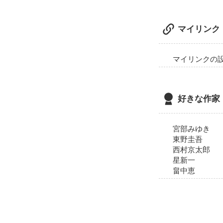
マイリンク
マイリンクの
好きな作家
宮部みゆき
東野圭吾
西村京太郎
星新一
畠中恵