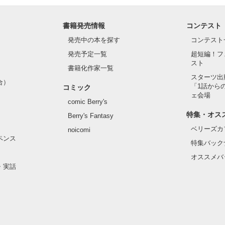
書籍発売情報
コンテスト
発売中の本を探す
コンテスト
発売予定一覧
超短編！フ
スト
書籍化作家一覧
スターツ出
合）
「1話から
コミック
ェ会場
comic Berry's
特集・オス
Berry's Fantasy
ベリーズカ
noicomi
ペンス
特集バック
オススメバ
・実話