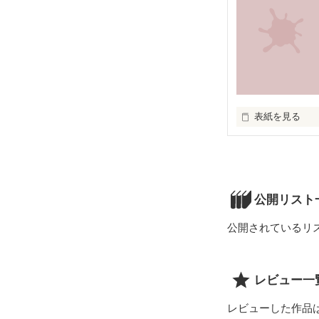
表紙を見る
一回読んだ方が
ほどほどにやっ
その方が楽だ。
公開リスト
公開されているリ
レビュー一
レビューした作品