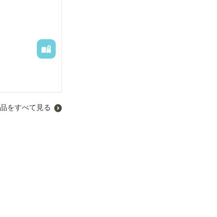
品をすべて見る