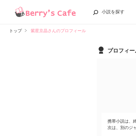
小説を探す
トップ
紫星京晶さんのプロフィール
プロフィー
携帯小説は、
次は、別のジ