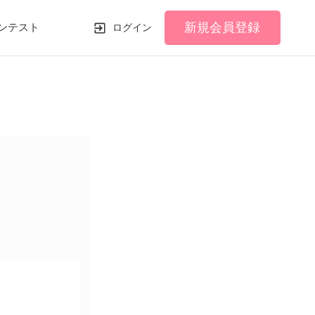
新規会員登録
ンテスト
ログイン