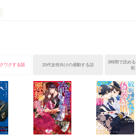
ば·····｣

から俺たちは·····』

ーって知ってる？』

レー？』

受け感情を知らない女の子と

ーを100回たべたら、好きな人が自分のこと好きになっちゃうんだって』
情を教える極道達との物語。

イツに好きだよって言えない、臆病な私の初恋と恋のおまじないの話。

3時間で読める
ワクワクする話
20代女性向けの感動する話
欲
方も、助けの求め方も、何も知らなかった。

えてくれた。

素材です。コンテスト用に既存作を改稿しました。
作品を読む

