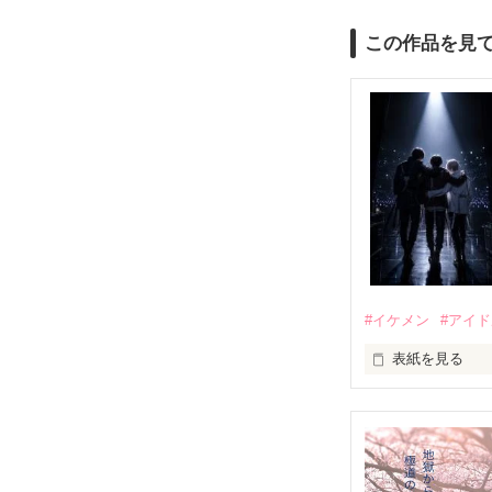
この作品を見
#イケメン
#アイ
表紙を見る
推しは画面の向
不器用でも努力
無口で頼れる黒。
天才肌で笑顔が