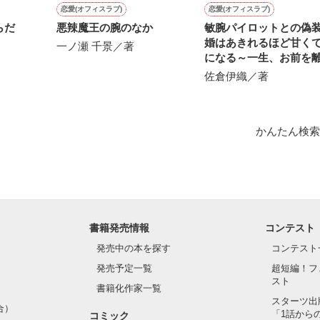


恋愛(オフィスラブ)
恋愛(オフィスラブ)
らだ
悪辣魔王の腕のなか
敏腕パイロットとの偽
婚はあきれるほど甘く
一ノ瀬 千景／著
になる～一生、お前を
ない～
佐倉伊織／著
1位！

かんたん検索
1位！

います❀

は、以前出していたしたものの長編バージョンになります。

書籍発売情報
コンテスト
発売中の本を探す
コンテスト
発売予定一覧
超短編！フ
スト
書籍化作家一覧
スターツ出
合）
「1話から
コミック
作品を読む