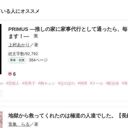
ている人にオススメ
PRIMUS ―推しの家に家事代行として通ったら、
ます！―
完
上村あかり
／著
総文字数/92,792
384ページ
青春・友情
6
ドル
#芸能人
#美男子
#胸キュン
#ほのぼの
#仲間
#クール
#配信者
#
こうにいるはずだったのに、仕事先で毎日会っています。

を諦めない赤。

地獄から救ってくれたのは極道の人達でした。【


兎亀 らる
／著
眩しい白。
