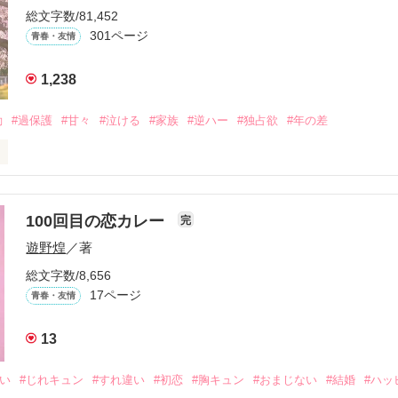
総文字数/81,452
をもらい、「私も一歩踏み出してみたい」と思えるようになった。

301ページ
青春・友情
1,238
、夢、そして成長。

、ときどき泣ける。

動
#過保護
#甘々
#泣ける
#家族
#逆ハー
#独占欲
#年の差
青春群像劇〜

いよ｣

ないよ』

100回目の恋カレー
完
作品を読む
遊野煌
／著
生きてんのよ｣

総文字数/8,656
れてありがとう』

17ページ
青春・友情
まなきゃ良かった｣

13
くれてありがとう』

想い
#じれキュン
#すれ違い
#初恋
#胸キュン
#おまじない
#結婚
#ハッ