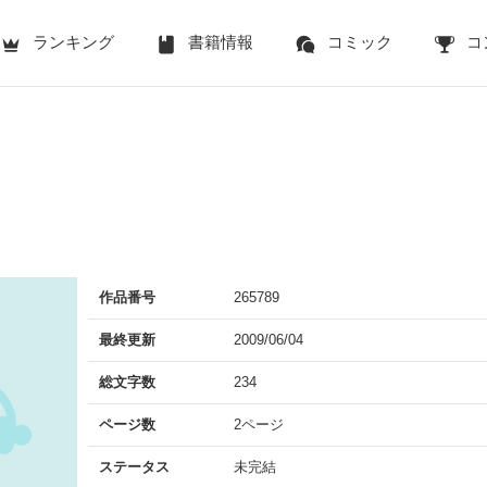
ランキング
書籍情報
コミック
コ
作品番号
265789
最終更新
2009/06/04
総文字数
234
ページ数
2ページ
ステータス
未完結