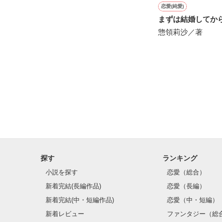
感動のラスト──
恋愛(純愛)
まずは結婚してか
惣領莉沙／著
野いちご

ジャンル別 最高
総合 最高3位！

ベリーズカフェ

ジャンル別 最高
ありがとうござ
※こちらの作品
探す
ランキング
小説を探す
恋愛（総合）
新着完結(長編作品)
恋愛（長編）
新着完結(中・短編作品)
恋愛（中・短編）
新着レビュー
ファンタジー（総