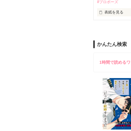
#プロポーズ
｢あんたさえ居なけれ
『──が居てくれた
表紙を見る
『ねぇ、恋カレ
──『ん？　恋カ
両親から虐待を
かんたん検索
『うん。恋カレ
その女の子に感
これは好きなア
1時間で読める
泣き方も、笑い
でもみんなが教
※表紙はフリー
『"愛してるよ"』