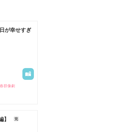
毎日が幸せすぎ
青春群像劇
長編】
完