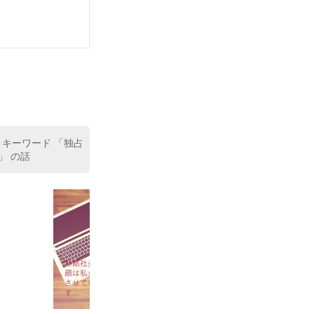


 キーワード 「独占
」 の話