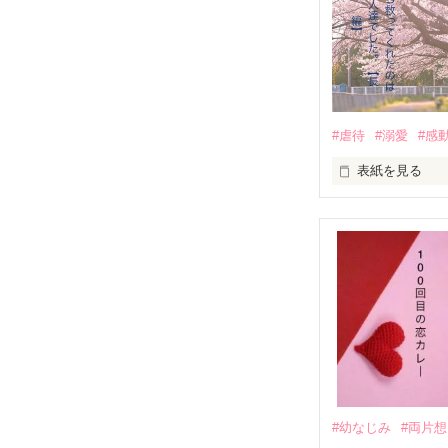
三人の姿に勇気
　　　恋、友情
　　　　笑って
#虐待
#溺愛
#感
　　　　　　〜
表紙を見る
｢全部あんたのせ
『──のせいじゃ
｢なんであんたが
『生きていてく
｢あんたなんか産
『産まれてきて
#幼なじみ
#両片