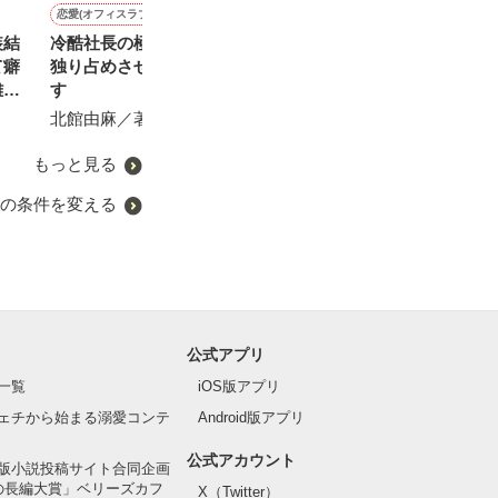
恋愛(オフィスラブ)
その他
ファンタジー
恋愛(純愛)
装結
冷酷社長の極上笑顔は私が
猫姫×猫男達のアブナイ日
ゴシップ記者令嬢なので婚
あのこになりた
て癖
独り占めさせていただきま
常
約破棄の真実を暴いたら侯
美波 夕／著
離さ
す
爵令息さまに付きまとわれ
山田 莉羽／著
ています。邪魔です。
北館由麻／著
山田あとり／著
もっと見る
の条件を変える
公式アプリ
一覧
iOS版アプリ
ェチから始まる溺愛コンテ
Android版アプリ
公式アカウント
版小説投稿サイト合同企画
の長編大賞」ベリーズカフ
X（Twitter）