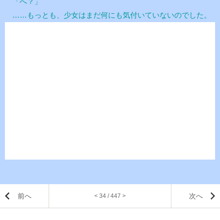
「へ？」
……もっとも、少女はまだ何にも気付いていないのでした。
前へ
次へ
< 34 / 447 >