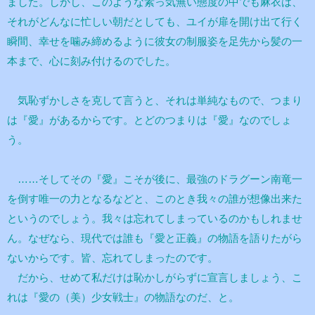
ました。しかし、このような素っ気無い態度の中でも麻衣は、
それがどんなに忙しい朝だとしても、ユイが扉を開け出て行く
瞬間、幸せを噛み締めるように彼女の制服姿を足先から髪の一
本まで、心に刻み付けるのでした。
気恥ずかしさを克して言うと、それは単純なもので、つまり
は『愛』があるからです。とどのつまりは『愛』なのでしょ
う。
……そしてその『愛』こそが後に、最強のドラグーン南竜一
を倒す唯一の力となるなどと、このとき我々の誰が想像出来た
というのでしょう。我々は忘れてしまっているのかもしれませ
ん。なぜなら、現代では誰も『愛と正義』の物語を語りたがら
ないからです。皆、忘れてしまったのです。
だから、せめて私だけは恥かしがらずに宣言しましょう、こ
れは『愛の（美）少女戦士』の物語なのだ、と。