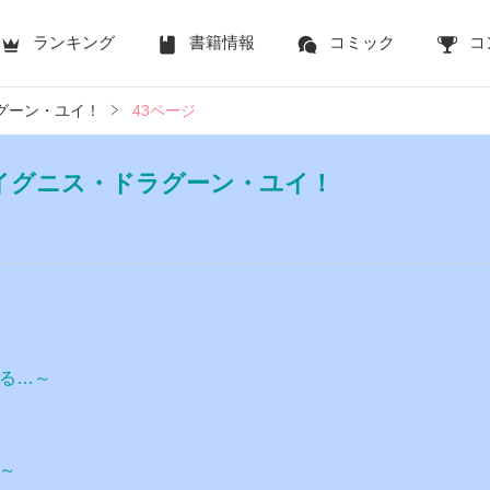
ランキング
書籍情報
コミック
コ
グーン・ユイ！
43ページ
 イグニス・ドラグーン・ユイ！
る…～
～