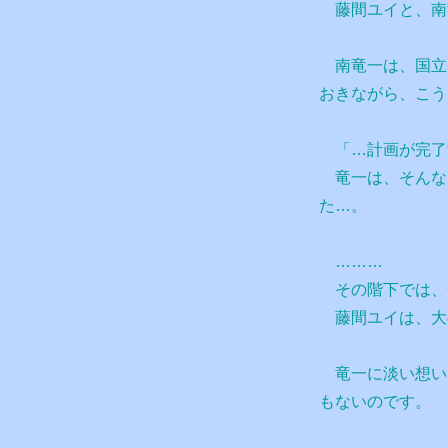
藤間ユイと、南
南竜一は、国立
おきながら、こう
「…計画が完了
竜一は、そんな
た…。
………
その階下では、
藤間ユイは、大
竜一に淡い想い
もないのです。