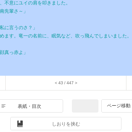
、不意にユイの肩を叩きました。
南先輩さ～」
私に言うのさ？」
めます。竜一の名前に、眠気など、吹っ飛んでしまいました。
顔真っ赤よ」
< 43 / 447 >
表紙・目次
しおりを挟む