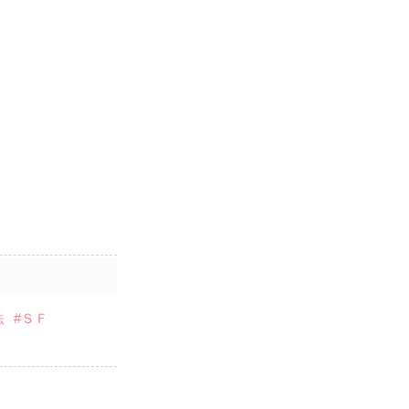
法
#ＳＦ