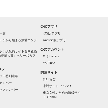
公式アプリ
一覧
iOS版アプリ
ェチから始まる溺愛コンテ
Android版アプリ
公式アカウント
版小説投稿サイト合同企画
の長編大賞」ベリーズカフ
X（Twitter）
YouTube
スメ
関連サイト
フェ特別連載
野いちご
ナンバー
小説サイト ノベマ！
ックナンバー
東京女性のための情報サイ
ト OZmall