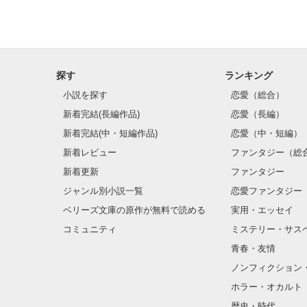
探す
ランキング
小説を探す
恋愛（総合）
新着完結(長編作品)
恋愛（長編）
新着完結(中・短編作品)
恋愛（中・短編）
新着レビュー
ファンタジー（総
新着更新
ファンタジー
ジャンル別小説一覧
恋愛ファンタジー
ベリーズ文庫の原作が無料で読める
実用・エッセイ
コミュニティ
ミステリー・サス
青春・友情
ノンフィクション
ホラー・オカルト
歴史・時代