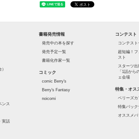
書籍発売情報
コンテスト
発売中の本を探す
コンテスト
発売予定一覧
超短編！フ
スト
書籍化作家一覧
スターツ出
合）
「1話から
コミック
ェ会場
comic Berry's
特集・オス
Berry's Fantasy
ベリーズカ
noicomi
ペンス
特集バック
オススメバ
・実話