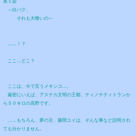
第１節
～白バク、
それも大喰いの～
……！？
ここ…どこ？
ここは、今で言うメキシコ…。
厳密にいえば、アステカ文明の王都、ティノチティトランか
ら５０キロの高野です。
……もちろん、夢の主、藤間ユイは、そんな事など説明され
ても分かりません。