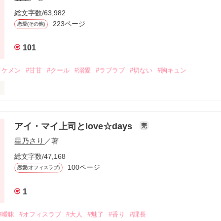
総文字数/63,982
元カレ・諏佐暎仁、32歳。天才救急救命医として働く暎仁は楓のこと
223ページ
恋愛(その他)
に、楓は身動きがとれなくなる。

101
イケメン
#甘甘
#クール
#溺愛
#ラブラブ
#切ない
#胸キュン
って俺の前からいなくなったの?」

お前のことを愛してる」



彼のもとを離れる決意をした大きな秘密があって……。

アイ・マイ上司とlove☆days
完
する記述があります。不快な想いをする方もいるかと思いますのでその
星乃さり
／著
私の生活

総文字数/47,168
100ページ
承のうえ、お読みください。
恋愛(オフィスラブ)


1
作品を読む
には何があるの？

#曖昧
#オフィスラブ
#大人
#魅了
#香り
#課長