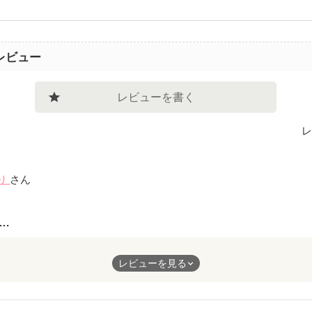
レビュー
レビューを書く
レ
り
さん
…
いたずら】の番外編のお話です。
レビューを見る
チャールズとラブラブなマナちゃん。