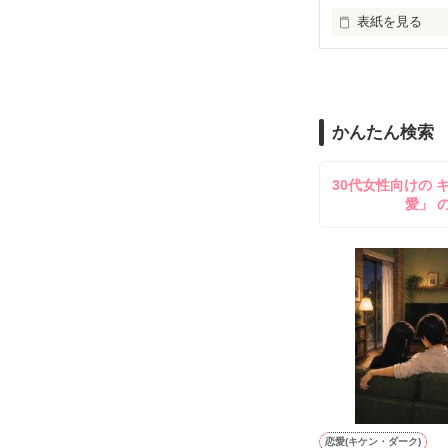
表紙を見る
『課長じゃない
たくさんの感想
幸せの契約

続編です。

かんたん検索
憧れの貴方の甘
私をグッと引き
30代女性向けの 
愛」 
アイマイな上司と
皆様に感謝を込
密かに甘いカン
スペシャル☆サ
完成しました！

【アイ・マイ・
本来ならば以上
続編となります。
大切な

読者様から沢山
素敵なレビュー
大和さん目線で

ありがとうござ
その後の２人を
かざま奈央様☆
恋愛(キケン・ダーク)