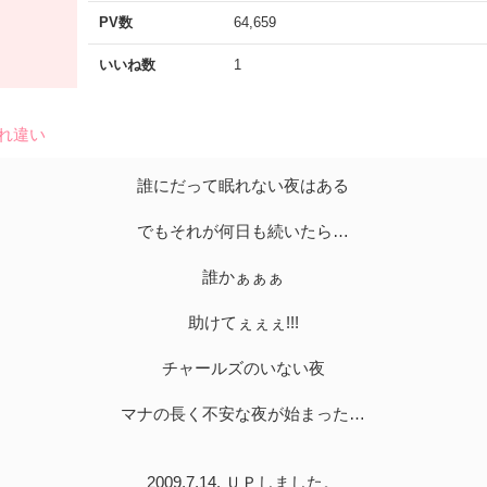
PV数
64,659
いいね数
1
すれ違い
誰にだって眠れない夜はある
でもそれが何日も続いたら…
誰かぁぁぁ
助けてぇぇぇ!!!
チャールズのいない夜
マナの長く不安な夜が始まった…
2009.7.14. ＵＰしました。