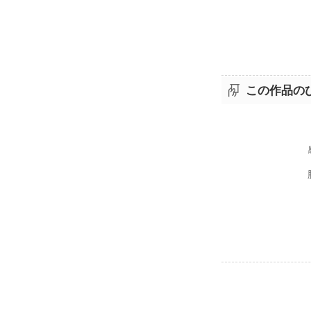
だけれど、多
そんな中で、
この作品の
眠れない夜が
この不安を取
ラストの二人
チャールズＦ