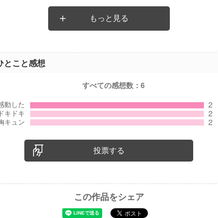
もっと見る
忙からすれ違いの生活が続く……
とある光景にショックを受けてしまいます。
ひとこと感想
すべての感想数：
6
続くのは貴方のせい……
り除けるのも貴方だけ……
投票する
に心が温まります☆
この作品をシェア
Ｃ終身名誉会長として、イチオシ作品です♪