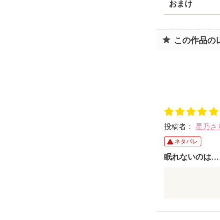
おまけ
この作品の
投稿者：
星乃さ
ネタバレ
眠れないのは…
本編【砂嵐の
変わらずに、