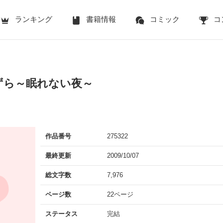
ランキング
書籍情報
コミック
コ
ずら～眠れない夜～
作品番号
275322
最終更新
2009/10/07
総文字数
7,976
ページ数
22ページ
ステータス
完結