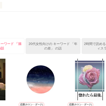
だろ…？』

、意見本当にありがとうございます。

言が、

寄せた。

キーワード 「溺
20代女性向けの キーワード 「年
2時間で読める
の話
の差」 の話
ィスラ


めた

ケイ――

ンクス

上司】

で完結でしたが、



のご要望をいただきましたので

を頂戴し

います！

書きました。

莉杞様

恋愛(キケン・ダーク)
恋愛(キケン・ダーク)