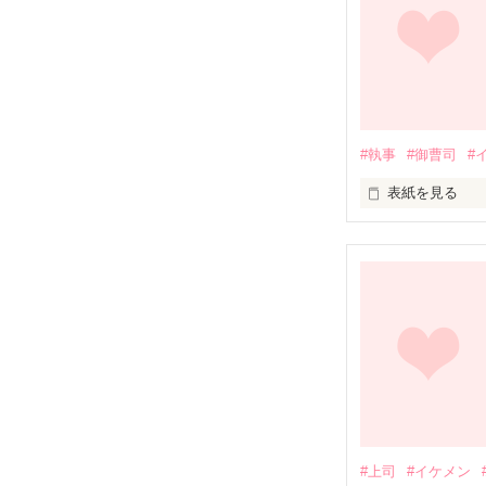
四年前に別れた
て……。

射抜くような瞳
#執事
#御曹司
#
「楓、なんで黙
表紙を見る
「楓、俺は今も
独りぼっちだ私に
だけど、楓には
差し出された

｢幸せの契約｣

妊娠・流産に関
ておきます。

180度変わった
あらかじめご了
やっと掴んだ幸せ
ねぇ…契約の先
#上司
#イケメン