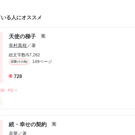
ている人にオススメ
天使の梯子
完
幸村真桜
／著
総文字数/57,282
149ページ
恋愛(その他)
728
護師
#甘々
。看護師として働く楓は偶然居合わせた急患に付き添いとある病院へ向か
続・幸せの契約
完
ぬ再会をする。

哀華
／著