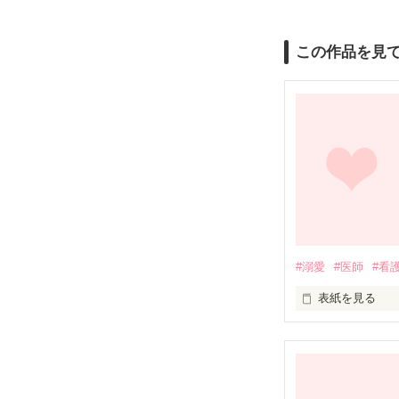
この作品を見
#溺愛
#医師
#看
表紙を見る
松本楓、28歳
そこで楓は思わ