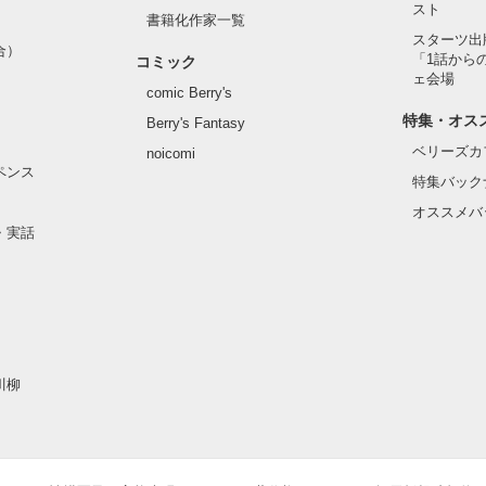
スト
書籍化作家一覧
スターツ出
合）
「1話から
コミック
ェ会場
comic Berry's
特集・オス
Berry's Fantasy
ベリーズカ
noicomi
ペンス
特集バック
オススメバ
・実話
川柳