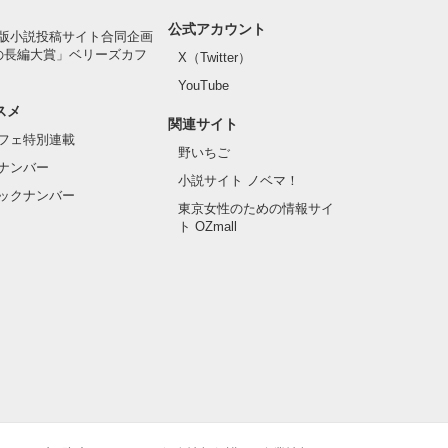
公式アカウント
版小説投稿サイト合同企画
の長編大賞」ベリーズカフ
X（Twitter）
YouTube
スメ
関連サイト
フェ特別連載
野いちご
ナンバー
小説サイト ノベマ！
ックナンバー
東京女性のための情報サイ
ト OZmall