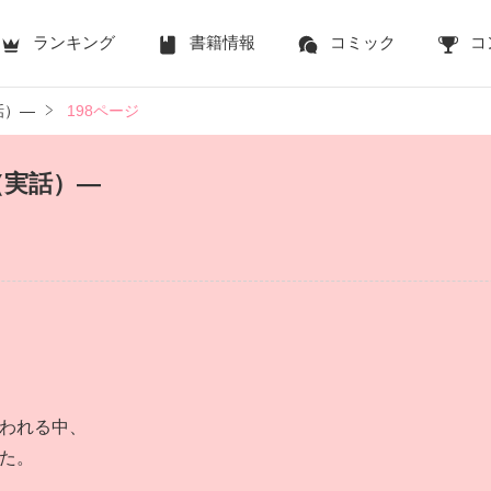
ランキング
書籍情報
コミック
コ
話）―
198ページ
（実話）―
われる中、
た。