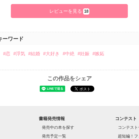
レビューを見る
18
キーワード
愛
#恋
#浮気
#結婚
#大好き
#中絶
#妊娠
#嫉妬
この作品をシェア
書籍発売情報
コンテスト
発売中の本を探す
コンテスト
発売予定一覧
超短編！フ