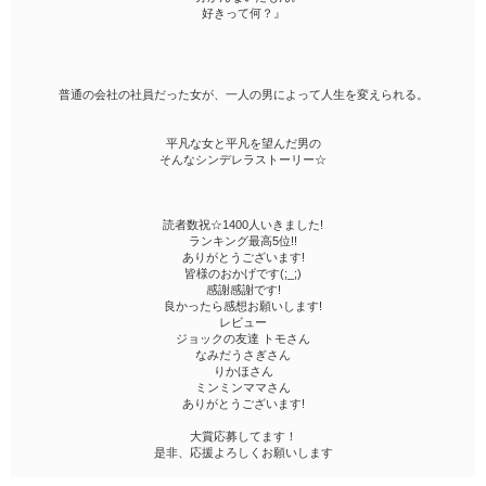
好きって何？』
普通の会社の社員だった女が、一人の男によって人生を変えられる。
平凡な女と平凡を望んだ男の
そんなシンデレラストーリー☆
読者数祝☆1400人いきました!
ランキング最高5位!!
ありがとうございます!
皆様のおかげです(;_;)
感謝感謝です!
良かったら感想お願いします!
レビュー
ジョックの友達 トモさん
なみだうさぎさん
りかほさん
ミンミンママさん
ありがとうございます!
大賞応募してます！
是非、応援よろしくお願いします