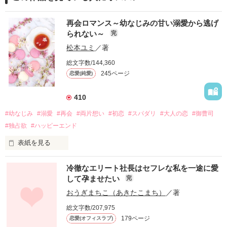
再会ロマンス～幼なじみの甘い溺愛から逃げ
られない～
完
松本ユミ
／著
総文字数/144,360
245ページ
恋愛(純愛)
410
#幼なじみ
#溺愛
#再会
#両片想い
#初恋
#スパダリ
#大人の恋
#御曹司
#独占欲
#ハッピーエンド
表紙を見る
冷徹なエリート社長はセフレな私を一途に愛
して孕ませたい
完
幼なじみの哲平に淡い恋心を抱いていた美桜。

おうぎまちこ（あきたこまち）
／著
しかし、ある出来事をきっかけに二人の関係は壊れてしまう。

総文字数/207,975
関係修復もできないまま、美桜は両親の離婚によって

179ページ
恋愛(オフィスラブ)
引っ越すことになり、哲平とも離れ離れになった。
