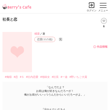
ログイン
メニュー
社長と恋
6
橘愛
／著
恋愛(その他)
完
作品情報
#俺様
#恋
#Ｓ
#社内恋愛
#地味女
#社長
#一途
#野いちご大賞
「なんでだよ？
お前は俺が好きなんだろーが！
俺がお前がいいっつうんだからいいだろーがよ。」
『分かんないだもん。