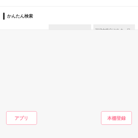
舞川雛子（26）は大手お菓子メーカー、三日月製菓コーポレー
再会から始まる、溺愛ラブ。

ションの企画戦略室で働いている。

また雛子には2年前から付き合いはじめ、半年前から同棲を始
2026.6.5～2026.7.25

かんたん検索
めた、同期で恋人の石垣守（26）がいるのだが、後輩の姫原由
羅（24）との浮気が発覚した上、いつのまにか元カノにされて
いた。

20代女性向けの キーワー
じっくり読める キーワー
15分で読める怖い話
ド 「キングorプリンス」
守と由羅から『便利屋雛子』と馬鹿にされ、一人こっそり泣い
ド 「クール男子」 の話
＊以前、公開していた話の改稿版です＊

の話
ていた雛子に、企画戦略室の上司である雪瀬鷹哉（29）が
『──俺と結婚してくれないか』といきなりプロポーズをしてき
た上、同居まで提案してきて──？

鷹哉『宜しくな、俺の雛子』🦅

雛子『俺の……ひぃ、雛子？！！！』🐥

作品を読む
シゴデキで冷徹な上司が見せる素顔は、なぜか想像以上に甘く
て……🐥💓🦅

ミステリー・サスペ
ミステリ
ホラー・オカルト
ホラー・オカルト
ンス
ンス
怖い話【短編集】
ストーカー
※表紙も作中使用の画像も全てフリー素材です。

監禁少女。
妻と愛人
※執筆期間2026.6.3〜7.20完結です。　

野花ひいろ／著
朋原 蜜柑／著
をとるべ
みあめろ／著
※他サイトさんにて恋愛トレンド1位でした〜良かったら読ん
アプリ
shian20
で頂けると嬉しいです。
もっと見る