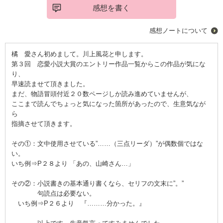
感想を書く
感想ノートについて
橘 愛さん初めまして。川上風花と申します。
第３回 恋愛小説大賞のエントリー作品一覧からこの作品が気にな
り、
早速読ませて頂きました。
まだ、物語冒頭付近２０数ページしか読み進めていませんが、
ここまで読んでちょっと気になった箇所があったので、生意気なが
ら
指摘させて頂きます。
その①：文中使用させている”……（三点リーダ）”が偶数個ではな
い。
いち例⇒P２８より 「あの、山崎さん…」
その②：小説書きの基本通り書くなら、セリフの文末に”。”
句読点は必要ない。
いち例⇒P２６より 『………分かった。』