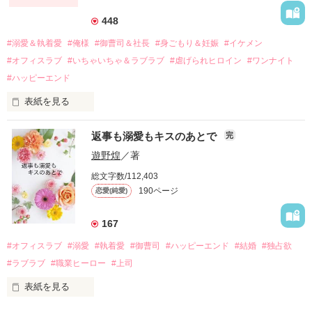
それから約十二年後。

448
過去の傷から、二度と会いたくないと思っていた哲平に

#溺愛＆執着愛
#俺様
#御曹司＆社長
#身ごもり＆妊娠
#イケメン
運命のような再会を果たす。

#オフィスラブ
#いちゃいちゃ＆ラブラブ
#虐げられヒロイン
#ワンナイト
そして、ひょんなことから

#ハッピーエンド
酔った勢いで一夜を共にしてしまった。

表紙を見る
さらに、美桜が初めてだと知った哲平は

『責任をとる、結婚しよう』と真っ直ぐに告げてきた。

　おかしな噂を流されて前の職場でうまくいかなかった梅田美
戸惑う美桜とは裏腹に、好きという気持ちを隠すことなく

返事も溺愛もキスのあとで
完
桜は、海外で傷心旅行をしていたところ、日本人美青年と出会
甘やかしてくる。

い、酒の勢いもあり一夜限りの関係となる。

遊野煌
／著
　帰国後、美桜は新しい職場でワンナイトした美青年と再会。
そんなある日、哲平は美桜がストーカー被害に

総文字数/112,403
なんと彼の正体は、とある財閥御曹司にも関わらず、一族を離
遭っていることを知る。

190ページ
恋愛(純愛)
れて起業した新進気鋭の実業家、社内でも冷徹だと評判な社長
美桜を守るため、哲平は同居を提案してきて――。

――御影恭司その人だったのだ――！

　なぜか恭司から飼い猫の世話係を命じられた美桜は、猫の世
167
話を口実にしばしば呼び出された上、二人はいわゆる身体だけ
夏木美桜(なつきみお)

#オフィスラブ
#溺愛
#執着愛
#御曹司
#ハッピーエンド
#結婚
#独占欲
✕

#ラブラブ
#職業ヒーロー
#上司
鳴海哲平 (なるみてっぺい)

表紙を見る
作品を読む
止まっていたはずの二人の時間が、再び動き出す。
