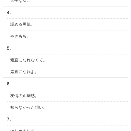
苦手な女。
４.
認める勇気。
やきもち。
５.
素直になれなくて。
素直になれよ。
６.
友情の距離感。
知らなかった想い。
７.