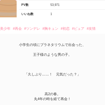
PV数
53,971
いいね数
1
#美少年
#再会
#ツンデレ
#胸キュン
#初恋
#ピュア
#友情
小学生の頃にプラネタリウムで出会った、
王子様のような男の子。
「久しぶり……！ 元気だった？」
高2の春。
丸4年の時を経て再会！