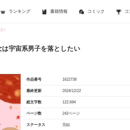
ランキング
書籍情報
コミック
コ
たい
女は宇宙系男子を落としたい
作品番号
1622738
最終更新
2024/12/22
総文字数
122,694
ページ数
242ページ
ステータス
完結