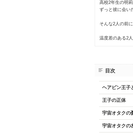
高校2年生の明
ずっと彼に会い
そんな2人の前
温度差のある2
目次
ヘアピン王子
王子の正体
宇宙オタクの
宇宙オタクの