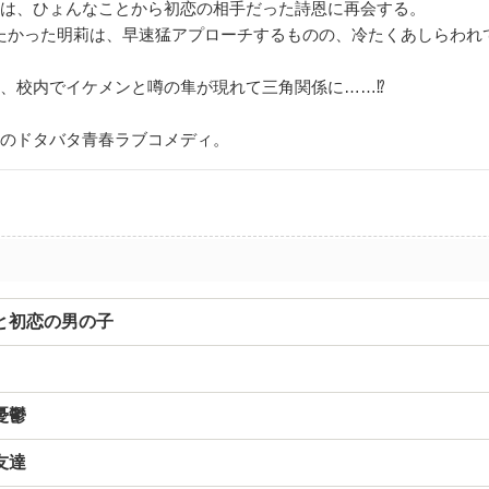
莉は、ひょんなことから初恋の相手だった詩恩に再会する。
たかった明莉は、早速猛アプローチするものの、冷たくあしらわれ
に、校内でイケメンと噂の隼が現れて三角関係に……⁉
人のドタバタ青春ラブコメディ。
と初恋の男の子
憂鬱
友達