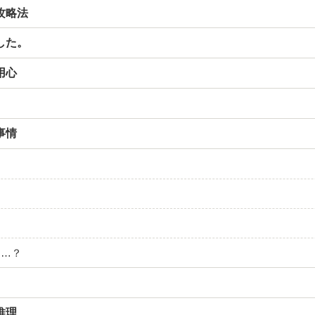
攻略法
した。
用心
事情
……？
推理