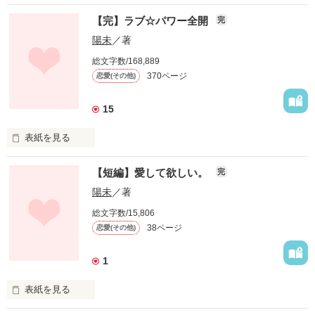
【完】ラブ☆パワー全開
完
陽未
／著
総文字数/168,889
370ページ
恋愛(その他)
15
表紙を見る
【短編】愛して欲しい。
完
−長編完結−

陽未
／著
総文字数/15,806
書籍化ありがとうございました。

38ページ
恋愛(その他)
（*´ｪ`*)ﾎﾟｯｗｗ

1
こんな、あたしを

表紙を見る
受け入れてくれる
