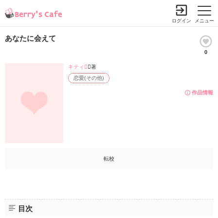
ログイン
メニュー
あなたに会えて
0
キティ
／著
恋愛(その他)
作品情報
転校
目次