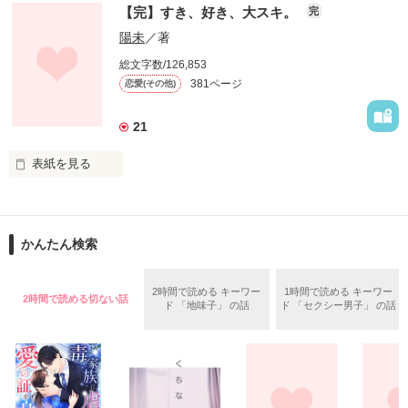
【完】すき、好き、大スキ。
わかってくれる

完
－短編読切－

変えてくれる

陽未
／著
たった、ひとりの人

総文字数/126,853
381ページ
恋愛(その他)
浩＆莉衣

「……好き？」

21
柊綾乃２３歳。

表紙を見る
広瀬仁１７歳、高校生に

この関係は遊び？

書籍化☆決定！

今日も甘い妄想全開です(笑)

それとも……。

皆ありがとうっ(´；ω；`)

かんたん検索
０６.７～０８.１０.１

こんな俺を愛して欲しい。

－長編完結－

2時間で読める キーワー
1時間で読める キーワー
2時間で読める切ない話
ド 「地味子」 の話
ド 「セクシー男子」 の話
浩(コウ)サイドのお話です。

‥‥‥‥‥‥‥‥‥‥‥‥

作品を読む
ﾟ･｡｡･ﾟ･｡｡･∞･｡｡･ﾟ･｡｡･ﾟ

莉衣サイドはＨＰの【企画＆マガ】

からお願いします☆

すき。

浩サイドだけでも、

好き。
