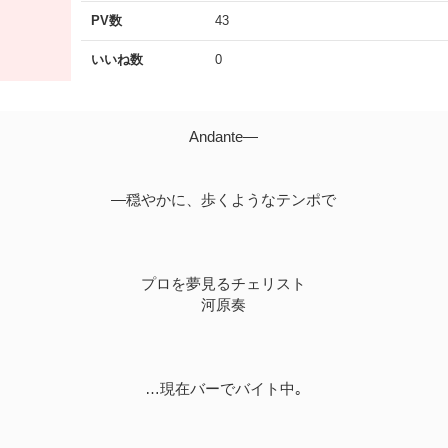
PV数
43
いいね数
0
Andante―
―穏やかに、歩くようなテンポで
プロを夢見るチェリスト
河原奏
…現在バーでバイト中｡