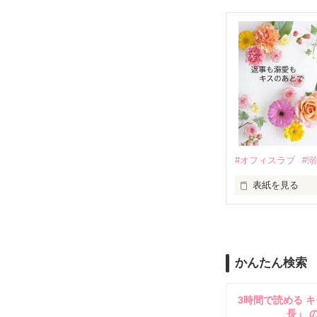
　おかしな噂を
戸惑う美桜とは
ろ、日本人美青
甘やかしてくる。
　帰国後、美桜
も関わらず、一
そんなある日、
人だったのだ―
遭っていること
　なぜか恭司か
美桜を守るため
夏木美桜(なつき
✕

鳴海哲平 (なる
#オフィスラブ
#
止まっていたは
表紙を見る
再会から始まる
舞川雛子（26
2026.6.5～2026.
また雛子には2
のだが、後輩の
守と由羅から『
かんたん検索
雪瀬鷹哉（29
＊以前、公開し
してきて──？

3時間で読める キ
鷹哉『宜しくな、
長」 