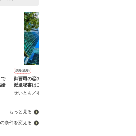
恋愛(純愛)
恋愛(オフィスラブ)
恋愛(オフィスラブ)
恋愛(キケン・ダーク)
日で
御曹司の恋の行方～地味な
すべて奪って、感じさせて
俺に夢中になれよ～純情秘
密フェチ†ジェ
結婚
派遣秘書はご令嬢～
書は溺甘副社長の独占欲を
年の差恋愛
北館由麻／著
拒めない
せいとも／著
鳴宮杏樹 ／著
青蘭 まこと／著
もっと見る
の条件を変える