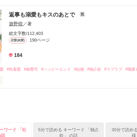
流されて前の職場でうまくいかなかった梅田美桜は、海外で傷心旅行を
裏腹に、好きという気持ちを隠すことなく

年と出会い、酒の勢いもあり一夜限りの関係となる。



は新しい職場でワンナイトした美青年と再会。なんと彼の正体は、とあ
返事も溺愛もキスのあとで
完
族を離れて起業した新進気鋭の実業家、社内でも冷徹だと評判な社長―
哲平は美桜がストーカー被害に

遊野煌
／著
―！

を知る。

ら飼い猫の世話係を命じられた美桜は、猫の世話を口実にしばしば呼び
、哲平は同居を提案してきて――。

総文字数/112,403
190ページ
恋愛(純愛)
みお)

184
作品を読む
みてっぺい)

溺愛
#執着愛
#御曹司
#ハッピーエンド
#結婚
#独占欲
#ラブラブ
#職業
ずの二人の時間が、再び動き出す。

、溺愛ラブ。

）は大手お菓子メーカー、三日月製菓コーポレーションの企画戦略室で働
7.25

年前から付き合いはじめ、半年前から同棲を始めた、同期で恋人の石垣守
姫原由羅（24）との浮気が発覚した上、いつのまにか元カノにされてい
便利屋雛子』と馬鹿にされ、一人こっそり泣いていた雛子に、企画戦略
）が『──俺と結婚してくれないか』といきなりプロポーズをしてきた上
ていた話の改稿版です＊

ーワード 「社
5分で読める キーワード 「独占
30分で読め
俺の雛子』🦅

の話
欲」 の話
様