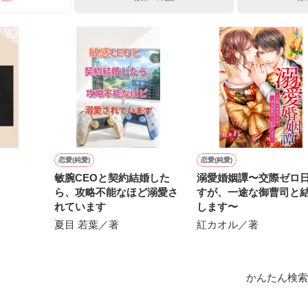
ひぃ、雛子？！！！』🐥

上司が見せる素顔は、なぜか想像以上に甘くて……🐥💓🦅

作品を読む
用の画像も全てフリー素材です。

.6.3〜7.20完結です。　

にて恋愛トレンド1位でした〜良かったら読んで頂けると嬉しいです。
作品を読む
恋愛(純愛)
恋愛(純愛)
敏腕CEOと契約結婚した
溺愛婚姻譚〜交際ゼロ
ら、攻略不能なほど溺愛さ
すが、一途な御曹司と
れています
します〜
夏目 若葉／著
紅カオル／著
かんたん検索