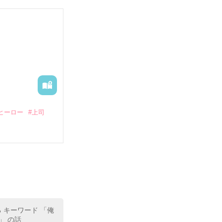
していたとこ
る財閥御曹司に
―御影恭司その
出された上、二
ヒーロー
#上司
いている。

（26）がいる
た。

室の上司である
、同居まで提案
る キーワード 「俺
」 の話