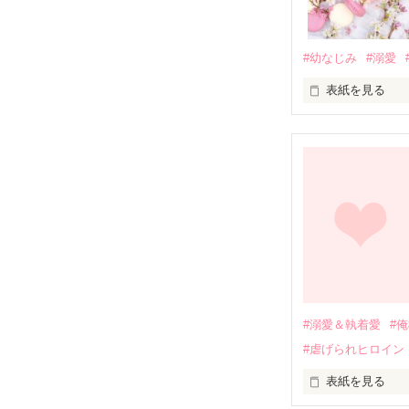
#幼なじみ
#溺愛
表紙を見る
幼なじみの哲平
しかし、ある出
関係修復もでき
引っ越すことに
それから約十二
過去の傷から、
運命のような再
#溺愛＆執着愛
#
そして、ひょん
#虐げられヒロイン
酔った勢いで一
表紙を見る
さらに、美桜が
『責任をとる、