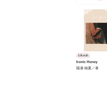
雛子『俺の……
シゴデキで冷徹な
※表紙も作中使
※執筆期間2026
※他サイトさん
恋愛(純愛)
Ironic Honey
陽瀬 柚夏／著