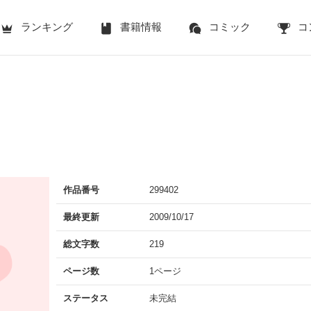
ランキング
書籍情報
コミック
コ
。
作品番号
299402
最終更新
2009/10/17
総文字数
219
ページ数
1ページ
ステータス
未完結