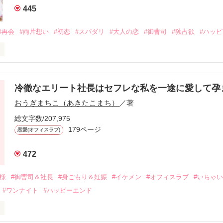
445
#再会
#両片想い
#初恋
#スパダリ
#大人の恋
#御曹司
#独占欲
#ハッ
冷徹なエリート社長はセフレな私を一途に愛して孕
に淡い恋心を抱いていた美桜。

おうぎまちこ（あきたこまち）
／著
来事をきっかけに二人の関係は壊れてしまう。

ないまま、美桜は両親の離婚によって

総文字数/207,975
なり、哲平とも離れ離れになった。

179ページ
恋愛(オフィスラブ)
年後。

472
二度と会いたくないと思っていた哲平に

会を果たす。

俺様
#御曹司＆社長
#身ごもり＆妊娠
#イケメン
#オフィスラブ
#いちゃ
なことから

#ワンナイト
#ハッピーエンド
夜を共にしてしまった。

初めてだと知った哲平は

結婚しよう』と真っ直ぐに告げてきた。
