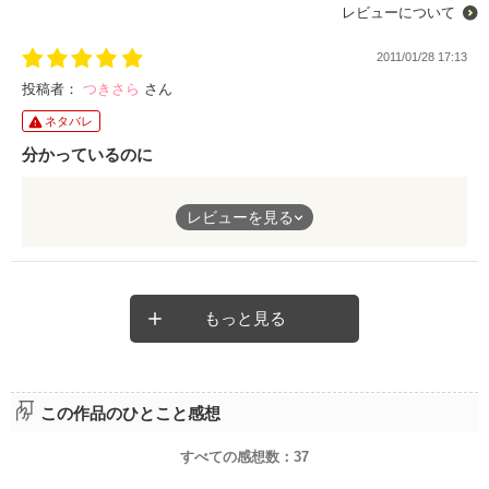
レビューについて
2011/01/28 17:13
投稿者：
つきさら
さん
ネタバレ
分かっているのに
こんな関係ダメだと分かっていても、どうしても優しくされちゃ
レビューを見る
うと気づいていないふりを女の子ってしちゃうんですよね。そん
な残酷なことを繰り返す男から助け出してくれた彼、素敵でし
た。
もっと見る
この作品のひとこと感想
すべての感想数：
37