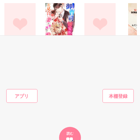
ぽるかどっと様

ふたりの心の距離…？

紅花。様

終焉を迎える日が

シスコ様

永以 真子様

yuchika様

来るのかもしれないと

＊＊＊＊

†ぴな†様

坂井 志緒様

愛衣季様

何度も思った……。

start/20140321

聖凪砂様

恋愛(その他)
恋愛(純愛)
恋愛(純愛)
恋愛(純愛)
end/20140620

ukoco様

神様のおもちゃ箱
一途な御曹司は溺
あなたの心にいる
完全無欠
続編追加/20140702

愛本能のままに、
人は… (完)
曹司の秘
本当は別れたくないのに…。

なな美／著
✼••┈┈┈┈••✼••┈┈┈┈••✼

お見合い妻を甘く
だけに×
**あい**／著
レビューありがとうございます

簡単にではありますが、見直し修正致しました。読み辛い点が
攻めて逃がさない
泉野あおい／著
泉野あお
ネコツキさま

多々ありましたことを、お詫びします。

みあみさま

そして、それでもお付き合い下さったことを、心より御礼申し
ゆいっぴ☆さま

もっと見る
上げます。ありがとうございます。

アプリ
花咲玲さま

＊企画デザイン開発部OL

かんたん検索の条件を変える
聖凪砂さま

2014.4.5 宇佐木

田村茉優莉     

読者様、皆々様に感謝

２４歳

作品を読む
＊＊＊＊

読む
×
