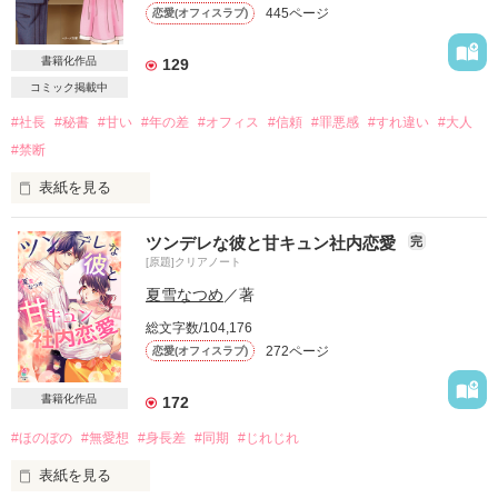
445ページ
恋愛(オフィスラブ)
書籍化作品
129
コミック掲載中
#社長
#秘書
#甘い
#年の差
#オフィス
#信頼
#罪悪感
#すれ違い
#大人
#禁断
表紙を見る
2014.11.10 ベリーズ文庫化

ツンデレな彼と甘キュン社内恋愛
完
(それに伴いまして、試し読みになっております。ご了承くださ
[原題]クリアノート
いませ)

夏雪なつめ
／著
総文字数/104,176
✼••┈┈┈┈••✼••┈┈┈┈••✼

272ページ
恋愛(オフィスラブ)
あなたとの距離が近づく度に

書籍化作品
172
#ほのぼの
#無愛想
#身長差
#同期
#じれじれ
胸が高鳴り

表紙を見る