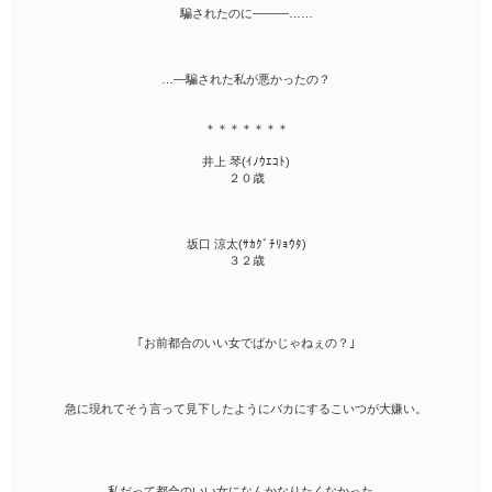
騙されたのに―――……
…―騙された私が悪かったの？
＊＊＊＊＊＊＊
井上 琴(ｲﾉｳｴｺﾄ)
２０歳
坂口 涼太(ｻｶｸﾞﾁﾘｮｳﾀ)
３２歳
｢お前都合のいい女でばかじゃねぇの？｣
急に現れてそう言って見下したようにバカにするこいつが大嫌い。
私だって都合のいい女になんかなりたくなかった。