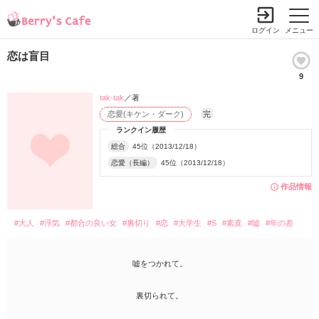
ログイン
メニュー
恋は盲目
9
tak-tak
／著
恋愛(キケン・ダーク)
完
ランクイン履歴
総合
45位（2013/12/18）
恋愛（長編）
45位（2013/12/18）
作品情報
#大人
#浮気
#都合の良い女
#裏切り
#恋
#大学生
#S
#素直
#嘘
#年の差
嘘をつかれて。
裏切られて。