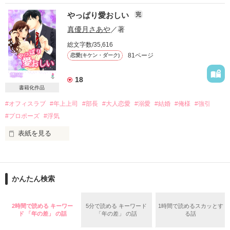
私は、彼が苦手です。

あなたとの距離がなくなったとき

やっぱり愛おしい
完
きっと彼も、私が苦手。

真優月さあや
／著
私は罪人になる。

総文字数/35,616
81ページ
恋愛(キケン・ダーク)
＊＊＊＊

18
書籍化作品
キスを重ねる度に、罪も重なる

#オフィスラブ
#年上上司
#部長
#大人恋愛
#溺愛
#結婚
#俺様
#強引
原  美紅(はら  みく)・25歳

明るい性格の身長148センチ

#プロポーズ
#浮気
だけど、もう、引き返せない。

表紙を見る
×

青井 友樹(あおい  ともき)・25歳

好きなのに…。

無口な身長188センチ

かんたん検索
★☆2012.5.21 start 2012.10.14 finish★☆

ずっと不安だった。

私と彼の、40センチの身長差

2時間で読める キーワー
5分で読める キーワード
1時間で読めるスカッとす
ド 「年の差」 の話
「年の差」 の話
る話
☆review　thank you☆

いつかこの愛に

それ以上に遠いのは

ようぴーのすけ様
