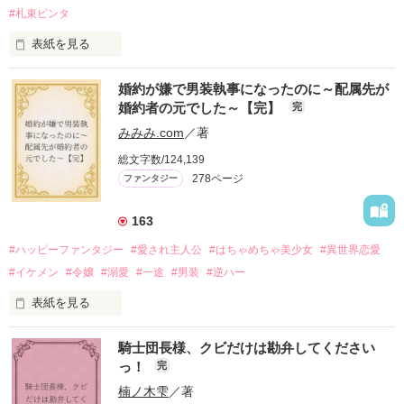
#札束ビンタ
表紙を見る
かつては英雄と呼ばれた父は事業で失敗ばかり。

婚約が嫌で男装執事になったのに～配属先が
そのせいで極貧生活を送るオリヴィア・ディルムーンは、母が
婚約者の元でした～【完】
完
倒れたことをきっかけに娼婦になり稼ごうと屋敷を飛び出し
た。

みみみ.com
／著
娼館（たぶん）の店主は札束でビンタしてくる謎の男。

総文字数/124,139
金と引き換えに雇われたと思いきや……契約結婚だった！？

278ページ
ファンタジー
裏社会を牛耳るロベールは仮面をつけており、謎が多いが幸せ
な結婚生活を満喫中。

そこでロベールを慕うアリスに一方的に敵視され、嫌がらせを
163
受けるもオリヴィアには効果なし。

#ハッピーファンタジー
#愛され主人公
#はちゃめちゃ美少女
#異世界恋愛
勘違いから始まる初夜騒動に危険ばかりの血まみれ新婚生活。

#イケメン
#令嬢
#溺愛
#一途
#男装
#逆ハー
次第にロベールはオリヴィアを気にかけるように……？

表紙を見る
「この金が欲しければ、俺の言うことに従え」

「──はい、喜んで！」

騎士団長様、クビだけは勘弁してください
出会いは最悪、結婚生活は最高……？

＼異世界ラブコメ×ハッピーファンタジー／

っ！
完
愛を知らない公爵と天然怪力令嬢の溺愛バイオレンスラブコメ
ディです。

楠ノ木雫
／著