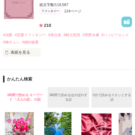
「いやっほぉぉおお〜い！！！！」

総文字数/119,587
＊この世界のお金はお札にさせてください。

124ページ
ファンタジー
バンジーした侯爵令嬢の先にいたのは

＊なろう、カクヨム、アルファポリス掲載中
甘いマスクの公爵様の頭上でした

210
「ど、どいてぇぇぇえ！！！！！」

#溺愛
#恋愛ファンタジー
#身分差
#騎士団員
#男爵令嬢
#ハッピーエンド
作品を読む
「…は？」

#胸キュン
#婚約破棄
表紙を見る
そんな最悪の出会いを果たした二人

目が覚めたら、自分の隣に知らない男が眠っていた。

かんたん検索
リリィ・ロゼッタ侯爵令嬢

朝の鍛錬が迫っていて置いていったが……

ふんわりとした淡いピンクの髪に澄んだ水色の瞳

鍛錬後の業務中に遭遇、彼はあの近衛騎士団長だと判明した。

3時間で読める キーワー
3時間で読めるほのぼのす
5分で読めるスカッとする
透き通るほど白い肌と華奢の手足

ド 「大人の恋」 の話
る話
話
お人形のように可愛いらしい見た目とは裏腹に

残念なほどに自由でお気楽なお転婆令嬢

「あの、本当に、何でもしますのでクビだけは……」

「そうだな……黙ってはおいてやろう。だが、何でもするとい
ギル・レイヴン公爵

う言葉は言わないほうがいい」
