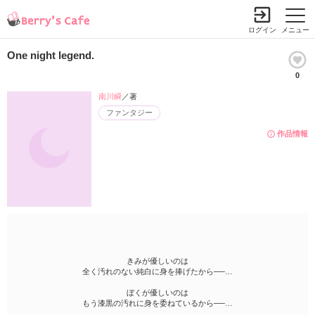
ログイン
メニュー
One night legend.
0
南川瞬
／著
ファンタジー
作品情報
きみが優しいのは
全く汚れのない純白に身を捧げたから──…
ぼくが優しいのは
もう漆黒の汚れに身を委ねているから──…