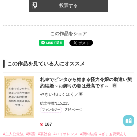
投票する
この作品をシェア
この作品を見ている人にオススメ
札束でビンタから始まる怪力令嬢の勘違い契
約結婚～お飾りの妻は最高です～
完
やきいもほくほく
／著
総文字数/115,225
216ページ
ファンタジー
187
#主人公最強
#溺愛
#裏社会
#バイオレンス
#契約結婚
#ざまぁ要素あり