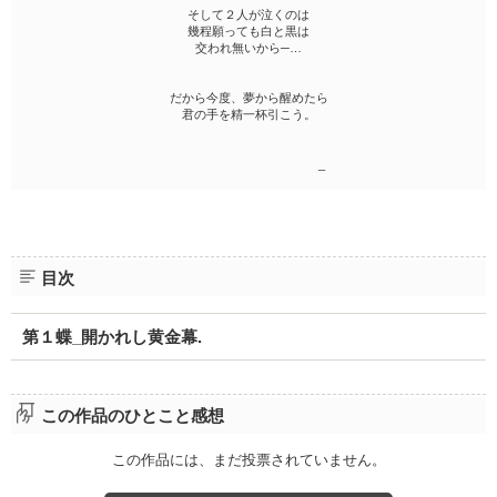
そして２人が泣くのは
幾程願っても白と黒は
交われ無いから─…
だから今度、夢から醒めたら
君の手を精一杯引こう。
_
目次
第１蝶_開かれし黄金幕.
この作品のひとこと感想
この作品には、まだ投票されていません。