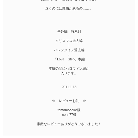
迷うのには理由があるの……。
番外編 時系列
クリスマス過去編
↓
バレンタイン過去編
↓
「Love Step」本編
本編の間にハロウィン編が
入ります。
2011.1.13
☆ レビューお礼 ☆
tomomocake様
nonn77様
素敵なレビューありがとうございました！