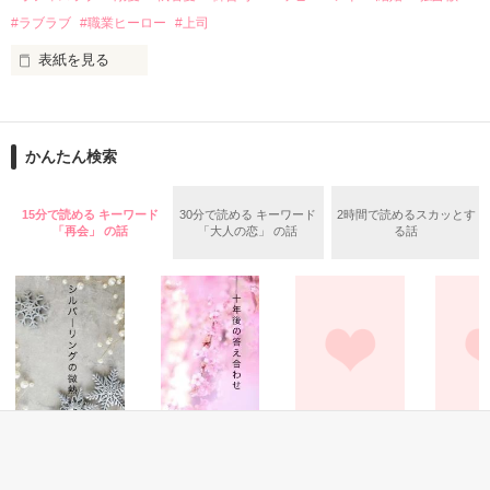
✕

#ラブラブ
#職業ヒーロー
#上司
鳴海哲平 (なるみてっぺい)

表紙を見る
作品を読む
止まっていたはずの二人の時間が、再び動き出す。

舞川雛子（26）は大手お菓子メーカー、三日月製菓コーポレー
再会から始まる、溺愛ラブ。

ションの企画戦略室で働いている。

また雛子には2年前から付き合いはじめ、半年前から同棲を始
2026.6.5～2026.7.25

かんたん検索
めた、同期で恋人の石垣守（26）がいるのだが、後輩の姫原由
羅（24）との浮気が発覚した上、いつのまにか元カノにされて
いた。

15分で読める キーワード
30分で読める キーワード
2時間で読めるスカッとす
守と由羅から『便利屋雛子』と馬鹿にされ、一人こっそり泣い
「再会」 の話
「大人の恋」 の話
る話
＊以前、公開していた話の改稿版です＊

ていた雛子に、企画戦略室の上司である雪瀬鷹哉（29）が
『──俺と結婚してくれないか』といきなりプロポーズをしてき
た上、同居まで提案してきて──？

鷹哉『宜しくな、俺の雛子』🦅

雛子『俺の……ひぃ、雛子？！！！』🐥

作品を読む
シゴデキで冷徹な上司が見せる素顔は、なぜか想像以上に甘く
て……🐥💓🦅

恋愛(純愛)
恋愛(純愛)
恋愛(純愛)
恋愛(その他
シルバーリングの
十年後の答え合わ
仕組まれた再会〜
季節が巡り
※表紙も作中使用の画像も全てフリー素材です。
