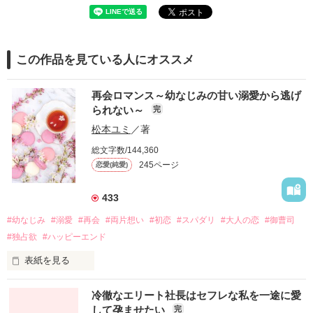
この作品を見ている人にオススメ
再会ロマンス～幼なじみの甘い溺愛から逃げ
られない～
完
松本ユミ
／著
総文字数/144,360
245ページ
恋愛(純愛)
433
#幼なじみ
#溺愛
#再会
#両片想い
#初恋
#スパダリ
#大人の恋
#御曹司
#独占欲
#ハッピーエンド
表紙を見る
冷徹なエリート社長はセフレな私を一途に愛
して孕ませたい
完