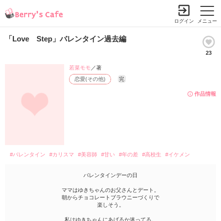
ログイン
メニュー
「Love Step」バレンタイン過去編
23
若菜モモ
／著
恋愛(その他)
完
作品情報
#バレンタイン
#カリスマ
#美容師
#甘い
#年の差
#高校生
#イケメン
バレンタインデーの日
ママはゆきちゃんのお父さんとデート。
朝からチョコレートブラウニーづくりで
楽しそう。
私はゆきちゃんにあげるか迷ってる。