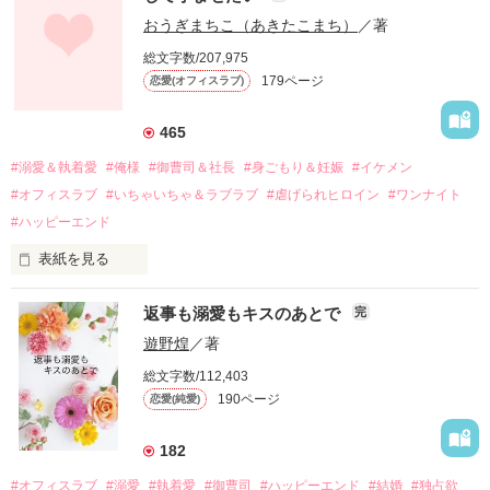
幼なじみの哲平に淡い恋心を抱いていた美桜。

おうぎまちこ（あきたこまち）
／著
しかし、ある出来事をきっかけに二人の関係は壊れてしまう。

総文字数/207,975
関係修復もできないまま、美桜は両親の離婚によって

179ページ
恋愛(オフィスラブ)
引っ越すことになり、哲平とも離れ離れになった。

それから約十二年後。

465
過去の傷から、二度と会いたくないと思っていた哲平に

#溺愛＆執着愛
#俺様
#御曹司＆社長
#身ごもり＆妊娠
#イケメン
運命のような再会を果たす。

#オフィスラブ
#いちゃいちゃ＆ラブラブ
#虐げられヒロイン
#ワンナイト
そして、ひょんなことから

#ハッピーエンド
酔った勢いで一夜を共にしてしまった。

表紙を見る
さらに、美桜が初めてだと知った哲平は

『責任をとる、結婚しよう』と真っ直ぐに告げてきた。

　おかしな噂を流されて前の職場でうまくいかなかった梅田美
戸惑う美桜とは裏腹に、好きという気持ちを隠すことなく

返事も溺愛もキスのあとで
完
桜は、海外で傷心旅行をしていたところ、日本人美青年と出会
甘やかしてくる。

い、酒の勢いもあり一夜限りの関係となる。

遊野煌
／著
　帰国後、美桜は新しい職場でワンナイトした美青年と再会。
そんなある日、哲平は美桜がストーカー被害に

総文字数/112,403
なんと彼の正体は、とある財閥御曹司にも関わらず、一族を離
遭っていることを知る。

190ページ
恋愛(純愛)
れて起業した新進気鋭の実業家、社内でも冷徹だと評判な社長
美桜を守るため、哲平は同居を提案してきて――。

――御影恭司その人だったのだ――！

　なぜか恭司から飼い猫の世話係を命じられた美桜は、猫の世
182
話を口実にしばしば呼び出された上、二人はいわゆる身体だけ
夏木美桜(なつきみお)

#オフィスラブ
#溺愛
#執着愛
#御曹司
#ハッピーエンド
#結婚
#独占欲