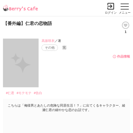
ログイン
メニュー
【番外編】仁君の恋物語
1
高坂咲衣
／著
その他
完
作品情報
#仁君
#モテモテ
#告白
こちらは「俺様男とあたしの危険な同居生活！？」に出てくるキャラクター、綾
瀬仁君の細やかな恋のお話です。