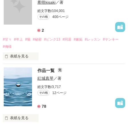
希咲kisaki
／著
「また抜け出すつもりですか？」

総文字数/104,001
400ページ
その他
馴れ馴れしい態度。

2
#甘々
#年上
#狼
#秘密
#ピンク13
#同居
#嫉妬
#レッスン
#ヤンキー
あたしを理解してるような顔。

#俺様
表紙を見る
すべてがムカつくの。

ラストレッスン!?

作品一覧
完
絶対秘密のふたりの関係がパパとママにバレちゃう??

紅城真琴
／著
総文字数/3,717
『ねぇ。どうして、手術させたいの？』

同居解消!?

12ページ
その他
　「鉄ちゃん、約束したよね??　わたしをお嫁さんにしてくれ
「――君に治して欲しいんだ」

るって!!」

78
『……何も分かってない』

鉄兄にまさかの婚約者登場??

表紙を見る
秘密の同居に台風のごとく現れたのは??
