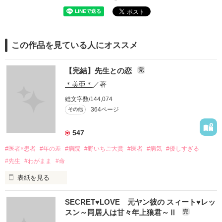
この作品を見ている人にオススメ
【完結】先生との恋
完
＊美亜＊
／著
総文字数/144,074
364ページ
その他
547
#医者×患者
#年の差
#病院
#野いちご大賞
#医者
#病気
#優しすぎる
#先生
#わがまま
#命
表紙を見る
SECRET♥LOVE 元ヤン彼の スィート♥レッ
スン～同居人は甘々年上狼君～Ⅱ
完