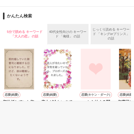
気が付けば作品の数も増えていき、自分でも混乱するようにな
ってきました。

そこで、関連作ごとにまとめてみました。

あんたみたいな医者、

かんたん検索
出来るだけ書いた順に並べております。

あたしは認めないから！

どうなる秘密の同居!!

読んでいただく際の参考になればと、アップさせていただきま
じっくり読める キーワー
5分で読める キーワード
40代女性向けの キーワー
ド 「キングorプリンス」
す<(_ _)>
「大人の恋」 の話
ド 「俺様」 の話
の話
って……思ってたのに。

嫉妬…　秘密…　命…　友情…　そして愛!!

作品を読む
本編で書けなかった想いを全部書きました。

医者＆患者の物語。

　　胸キュン×激甘LOVE

まだまだ目が離せない美羽＆鉄也をよろしくお願いします<(_ 
恋愛(純愛)
恋愛(純愛)
恋愛(キケン・ダーク)
恋愛(純愛)
2009,10,10〜12，13

_)>

契約婚していた御
恋人が冷たいので
×××から始まる関
御曹司に
曹司と離婚する日
浮気を疑っていた
係
ト誘われ
SECRET♥LOVE　元ヤン彼の スィート♥レッスン～同居人は
になりました。だ
ら、プロポーズさ
二条 光／著
森野音／
Special　Thanks.

甘々年上狼君～

けど、彼は離婚し
れました。
森野音／著
森野音／著
たくないようで
の続編です。

結城沙羅様・爽花様

す。
もっと見る