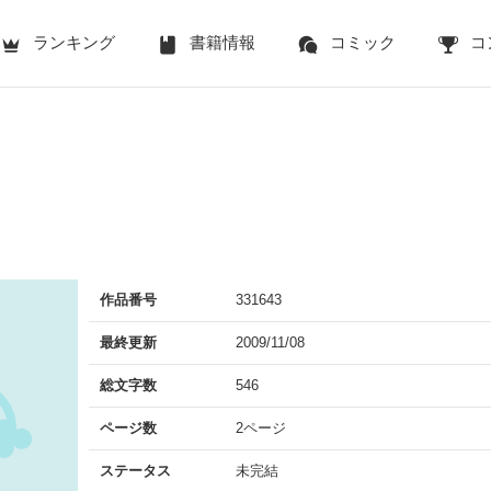
ランキング
書籍情報
コミック
コ
作品番号
331643
最終更新
2009/11/08
総文字数
546
ページ数
2ページ
ステータス
未完結