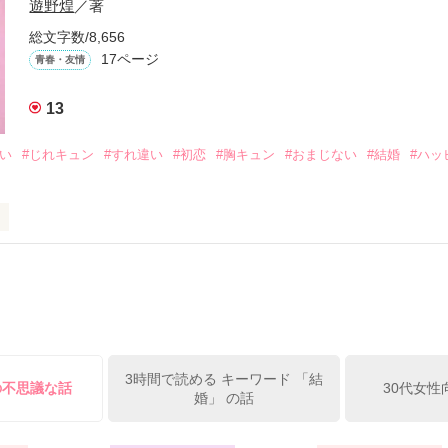
遊野煌
／著
生きてんのよ｣

総文字数/8,656
れてありがとう』

17ページ
青春・友情
まなきゃ良かった｣

13
くれてありがとう』

想い
#じれキュン
#すれ違い
#初恋
#胸キュン
#おまじない
#結婚
#ハッ
ば·····｣

から俺たちは·····』

ーって知ってる？』

レー？』

受け感情を知らない女の子と

ーを100回たべたら、好きな人が自分のこと好きになっちゃうんだって』
情を教える極道達との物語。

イツに好きだよって言えない、臆病な私の初恋と恋のおまじないの話。

3時間で読める キーワード 「結
の不思議な話
30代女性
婚」 の話
方も、助けの求め方も、何も知らなかった。

えてくれた。
