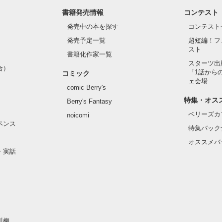
書籍発売情報
コンテスト
は、以前出していたしたものの長編バージョンになります。

発売中の本を探す
コンテスト
発売予定一覧
超短編！フ
スト
書籍化作家一覧
スターツ出
合）
「1話から
コミック
ェ会場
作品を読む
comic Berry's
特集・オス
Berry's Fantasy
ベリーズカ
noicomi
ペンス
特集バック
オススメバ
・実話
川柳