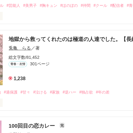
ドル
#芸能人
#美男子
#胸キュン
#ほのぼの
#仲間
#クール
#配信者
#
こうにいるはずだったのに、仕事先で毎日会っています。

を諦めない赤。

地獄から救ってくれたのは極道の人達でした。【


兎亀 らる
／著
眩しい白。

総文字数/81,452
をもらい、「私も一歩踏み出してみたい」と思えるようになった。

301ページ
青春・友情
1,238
、夢、そして成長。

、ときどき泣ける。

動
#過保護
#甘々
#泣ける
#家族
#逆ハー
#独占欲
#年の差
青春群像劇〜

いよ｣

ないよ』

100回目の恋カレー
完
作品を読む