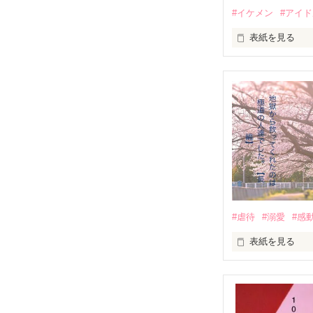
#イケメン
#アイ
表紙を見る
推しは画面の向
不器用でも努力
無口で頼れる黒。
天才肌で笑顔が
三人の姿に勇気
　　　恋、友情
　　　　笑って
#虐待
#溺愛
#感
　　　　　　〜
表紙を見る
｢全部あんたのせ
『──のせいじゃ