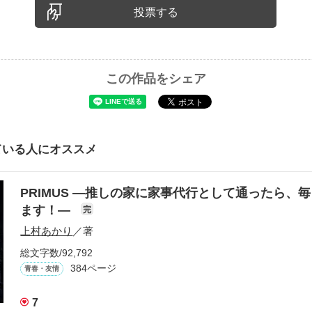
投票する
この作品をシェア
ている人にオススメ
PRIMUS ―推しの家に家事代行として通ったら、
ます！―
完
上村あかり
／著
総文字数/92,792
384ページ
青春・友情
7