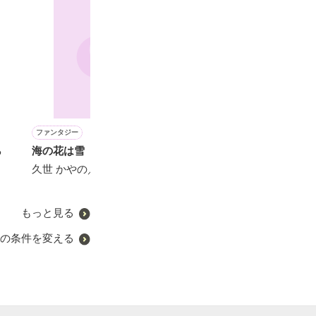
ファンタジー
恋愛(純愛)
青春・友情
恋愛(純愛)
ら
海の花は雪
初恋が君に届くまで
Crystal Sky 〜お姫様は、
Ironic Honey
魔法使いに恋をする。〜
久世 かやの／著
葉月まい／著
陽瀬 柚夏／著
ジゼル／著
もっと見る
の条件を変える