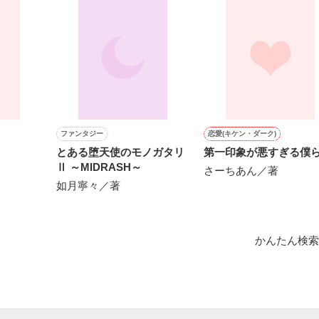
素材です。コンテスト用に既存作を改稿しました。
作品を読む




ファンタジー
恋愛(キケン・ダーク)
とある堕天使のモノガタリ
第一印象が悪すぎる僕
Ⅱ ～MIDRASH～
さーちあん／著
如月寧々／著
かんたん検索
1位！

1位！

います❀
