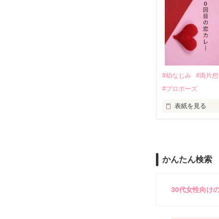
｢なんであんたが
『生きていてく
｢あんたなんか産
『産まれてきて
#幼なじみ
#両片
#プロポーズ
｢あんたさえ居なけれ
『──が居てくれた
表紙を見る
『ねぇ、恋カレ
──『ん？　恋カ
両親から虐待を
かんたん検索
『うん。恋カレ
その女の子に感
これは好きなア
30代女性向け
泣き方も、笑い
でもみんなが教