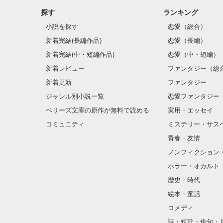
探す
ランキング
※こちらの作品
小説を探す
恋愛（総合）
新着完結(長編作品)
恋愛（長編）
新着完結(中・短編作品)
恋愛（中・短編）
新着レビュー
ファンタジー（総
新着更新
ファンタジー
ジャンル別小説一覧
恋愛ファンタジー
ベリーズ文庫の原作が無料で読める
実用・エッセイ
コミュニティ
ミステリー・サス
青春・友情
ノンフィクション
ホラー・オカルト
歴史・時代
絵本・童話
コメディ
詩・短歌・俳句・