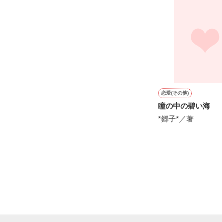
※表紙はフリー
『"愛してるよ"』
感動のラスト──
恋愛(その他)
瞳の中の碧い海
*郷子*／著
野いちご

ジャンル別 最高
総合 最高3位！

ベリーズカフェ

ジャンル別 最高
ありがとうござ