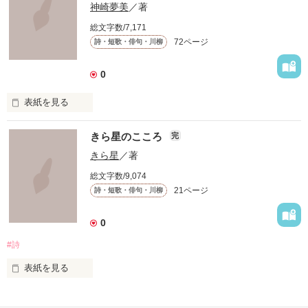
神崎夢美
／著
総文字数/7,171
 これは短歌です

72ページ
詩・短歌・俳句・川柳
 限られた字数のなかであるときふとあふれた気持ちを表現しま
した。

 これを呼んでなにか感じてもらえるなら幸いです。

0
 もしこの短歌を気に入ってくださったのなら投票よろしくおね
表紙を見る
がいします。

いろんな

 一応完結になっていますが、まだまだ更新します

きら星のこころ
完
アクレコ×ＰＯＥＭ

きら星
／著
、
総文字数/9,074
集めました。

21ページ
詩・短歌・俳句・川柳
作品を読む
0
皆さんが持ってる

#詩
画像や有名なマンガの

セリフなどもあるので

表紙を見る
読みながら

不定期に詩を書いていきます。

当ててみて下さい☆
