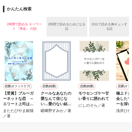
かんたん検索
*｡ﾟ+*｡ﾟ+*｡ﾟ+*｡ﾟ+*｡ﾟ+*｡ﾟ+*

よかったら覗いてみてください。

2時間で読める キーワー
2時間で読めるためになる
15分で読める胸キュンす
私の考えたのも

ド 「再会」 の話
話
る話
ありますので

何かに必要になったら

稚拙な詩集になるかもしれませんが、

参考として

見てくださるのら

とても光栄です(^O^)

その辺りは温かい目でご覧頂けると嬉しいです。
是非みてください☆☆

*｡+*｡+*+*｡｡*+｡*゜*+｡+*

作品を読む
恋愛(オフィスラブ)
恋愛(純愛)
恋愛(純愛)
恋愛(オフ
【受賞】ブルーガ
クールなあなたの
モウセンゴケ〜甘
極上ドク
２０１１

ーネットな恋 ～
愛なんて信じな
い香りに誘われて
会したマ
最終更新４/２４ 

エリート上司は激
い…愛のない結婚
ーを深い
にしのそら／著
愛を隠して部下に
は遠慮します！
込む
またたびやま銀猫
嵯峨野すみか／著
浅井ひか
Ｐ.１９～２６
近づく～
／著
もっと見る