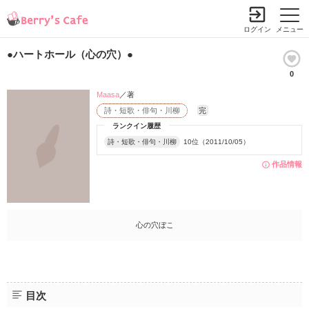
ログイン
メニュー
●ハートホール（心の穴）●
0
Maasa
／著
詩・短歌・俳句・川柳
完
ランクイン履歴
詩・短歌・俳句・川柳
10位（2011/10/05）
作品情報
心の穴ぼこ
目次