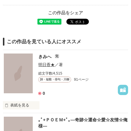
この作品をシェア
この作品を見ている人にオススメ
きみへ
完
明日香★
／著
総文字数/4,515
91ページ
詩・短歌・俳句・川柳
0
表紙を見る
　このせかいにいる

｡ﾟ+ＰＯＥＭ+ﾟ｡―奇跡☆運命☆愛☆友情☆俺
　たくさんのきみへ

様―
　たくさんの気持ちと思い出を､､､
