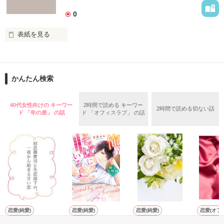
0
表紙を見る
　このせかいにいる

　たくさんのきみへ

　たくさんの気持ちと思い出を､､､

かんたん検索
 これは短歌です

40代女性向けの キーワー
2時間で読める キーワー
2時間で読める切ない話
 限られた字数のなかであるときふとあふれた気持ちを表現しま
ド 「年の差」 の話
ド 「オフィスラブ」 の話
した。

 これを呼んでなにか感じてもらえるなら幸いです。

 もしこの短歌を気に入ってくださったのなら投票よろしくおね
がいします。

 一応完結になっていますが、まだまだ更新します

、
恋愛(純愛)
恋愛(純愛)
恋愛(純愛)
恋愛(オフ
初恋御曹司と失恋
【極上旦那様シリ
ハイエンドマリッ
俺に夢中
H