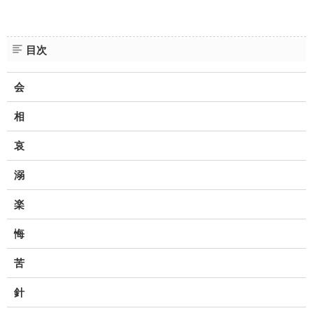
目次
会
相
哀
溺
楽
悔
苦
針