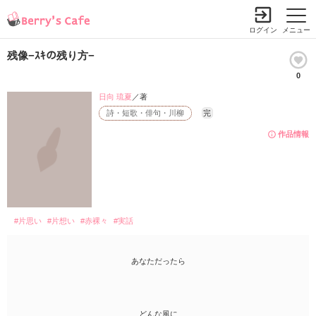
ログイン
メニュー
残像−ｽｷの残り方−
0
日向 琉夏
／著
詩・短歌・俳句・川柳
完
作品情報
#片思い
#片想い
#赤裸々
#実話
あなただったら
どんな風に