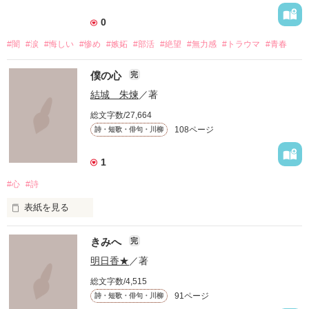
0
#闇
#涙
#悔しい
#惨め
#嫉妬
#部活
#絶望
#無力感
#トラウマ
#青春
僕の心
完
結城 朱煉
／著
総文字数/27,664
108ページ
詩・短歌・俳句・川柳
1
#心
#詩
表紙を見る
僕の心を詩っぽく書いています
きみへ
完
明日香★
／著
作品を読む
総文字数/4,515
91ページ
詩・短歌・俳句・川柳