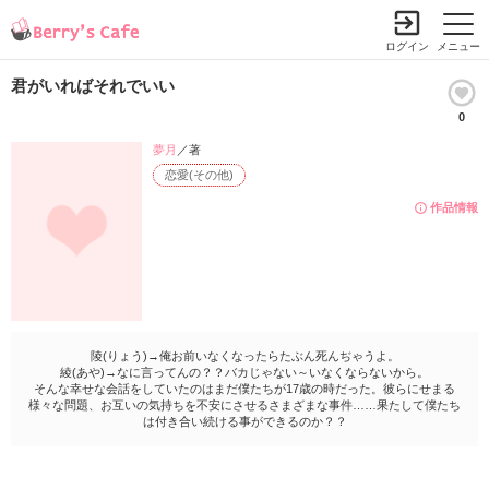
ログイン
メニュー
君がいればそれでいい
0
夢月
／著
恋愛(その他)
作品情報
陵(りょう)→俺お前いなくなったらたぶん死んぢゃうよ。
綾(あや)→なに言ってんの？？バカじゃない～いなくならないから。
そんな幸せな会話をしていたのはまだ僕たちが17歳の時だった。彼らにせまる
様々な問題、お互いの気持ちを不安にさせるさまざまな事件……果たして僕たち
は付き合い続ける事ができるのか？？