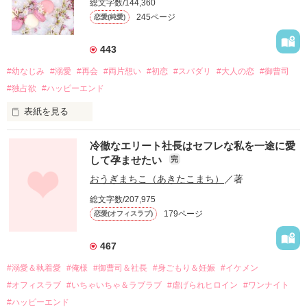
総文字数/144,360
245ページ
恋愛(純愛)
443
#幼なじみ
#溺愛
#再会
#両片想い
#初恋
#スパダリ
#大人の恋
#御曹司
#独占欲
#ハッピーエンド
表紙を見る
冷徹なエリート社長はセフレな私を一途に愛
して孕ませたい
完
幼なじみの哲平に淡い恋心を抱いていた美桜。

おうぎまちこ（あきたこまち）
／著
しかし、ある出来事をきっかけに二人の関係は壊れてしまう。

総文字数/207,975
関係修復もできないまま、美桜は両親の離婚によって

179ページ
恋愛(オフィスラブ)
引っ越すことになり、哲平とも離れ離れになった。

それから約十二年後。

467
過去の傷から、二度と会いたくないと思っていた哲平に

#溺愛＆執着愛
#俺様
#御曹司＆社長
#身ごもり＆妊娠
#イケメン
運命のような再会を果たす。

#オフィスラブ
#いちゃいちゃ＆ラブラブ
#虐げられヒロイン
#ワンナイト
そして、ひょんなことから

#ハッピーエンド
酔った勢いで一夜を共にしてしまった。
