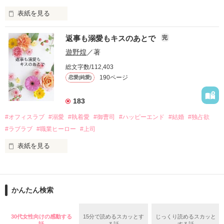
表紙を見る
さらに、美桜が初めてだと知った哲平は

『責任をとる、結婚しよう』と真っ直ぐに告げてきた。

　おかしな噂を流されて前の職場でうまくいかなかった梅田美
戸惑う美桜とは裏腹に、好きという気持ちを隠すことなく

返事も溺愛もキスのあとで
完
桜は、海外で傷心旅行をしていたところ、日本人美青年と出会
甘やかしてくる。

い、酒の勢いもあり一夜限りの関係となる。

遊野煌
／著
　帰国後、美桜は新しい職場でワンナイトした美青年と再会。
そんなある日、哲平は美桜がストーカー被害に

総文字数/112,403
なんと彼の正体は、とある財閥御曹司にも関わらず、一族を離
遭っていることを知る。

190ページ
恋愛(純愛)
れて起業した新進気鋭の実業家、社内でも冷徹だと評判な社長
美桜を守るため、哲平は同居を提案してきて――。

――御影恭司その人だったのだ――！

　なぜか恭司から飼い猫の世話係を命じられた美桜は、猫の世
183
話を口実にしばしば呼び出された上、二人はいわゆる身体だけ
夏木美桜(なつきみお)

#オフィスラブ
#溺愛
#執着愛
#御曹司
#ハッピーエンド
#結婚
#独占欲
✕

#ラブラブ
#職業ヒーロー
#上司
鳴海哲平 (なるみてっぺい)

表紙を見る
作品を読む
止まっていたはずの二人の時間が、再び動き出す。

舞川雛子（26）は大手お菓子メーカー、三日月製菓コーポレー
再会から始まる、溺愛ラブ。

ションの企画戦略室で働いている。

また雛子には2年前から付き合いはじめ、半年前から同棲を始
2026.6.5～2026.7.25

かんたん検索
めた、同期で恋人の石垣守（26）がいるのだが、後輩の姫原由
羅（24）との浮気が発覚した上、いつのまにか元カノにされて
いた。

30代女性向けの感動する
15分で読めるスカッとす
じっくり読めるスカッと
守と由羅から『便利屋雛子』と馬鹿にされ、一人こっそり泣い