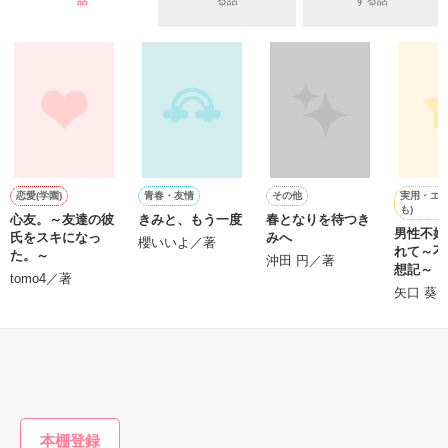
話
る話
する話
＊以前、公開していた話の改稿版です＊

ていた雛子に、企画戦略室の上司である雪瀬鷹哉（29）が
『──俺と結婚してくれないか』といきなりプロポーズをしてき
た上、同居まで提案してきて──？

鷹哉『宜しくな、俺の雛子』🦅

雛子『俺の……ひぃ、雛子？！！！』🐥

作品を読む
シゴデキで冷徹な上司が見せる素顔は、なぜか想像以上に甘く
て……🐥💓🦅

実用・エッ
恋愛(学園)
青春・友情
その他
も)
心友。～友達の彼
きみと、もう一度
春となりを待つき
※表紙も作中使用の画像も全てフリー素材です。

男性不妊
氏をスキになっ
みへ
※執筆期間2026.6.3〜7.20完結です。　

櫻いいよ／著
れて～不
た。～
沖田 円／著
※他サイトさんにて恋愛トレンド1位でした〜良かったら読ん
想記～
tomo4／著
で頂けると嬉しいです。
矢口 葵
もっと見る
作品を読む
かんたん検索の条件を変える