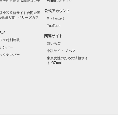
ェチから始まる溺愛コンテ
Android版アプリ
公式アカウント
版小説投稿サイト合同企画
の長編大賞」ベリーズカフ
X（Twitter）
YouTube
スメ
関連サイト
フェ特別連載
野いちご
ナンバー
小説サイト ノベマ！
ックナンバー
東京女性のための情報サイ
ト OZmall