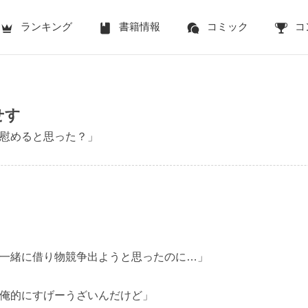
ランキング
書籍情報
コミック
コ
せす
慰めると思った？」
一緒に借り物競争出ようと思ったのに…」
俺的にすげーうざいんだけど」