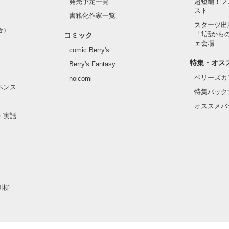
発売予定一覧
超短編！フ
スト
書籍化作家一覧
スターツ出
合）
「1話から
コミック
ェ会場
comic Berry's
特集・オス
Berry's Fantasy
ベリーズカ
noicomi
ペンス
特集バック
オススメバ
・実話
川柳