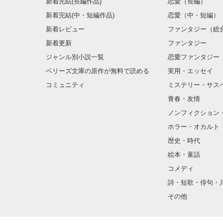
新着完結(長編作品)
恋愛（長編）
新着完結(中・短編作品)
恋愛（中・短編）
新着レビュー
ファンタジー（総
新着更新
ファンタジー
ジャンル別小説一覧
恋愛ファンタジー
ベリーズ文庫の原作が無料で読める
実用・エッセイ
コミュニティ
ミステリー・サス
青春・友情
ノンフィクション
ホラー・オカルト
歴史・時代
絵本・童話
コメディ
詩・短歌・俳句・
その他