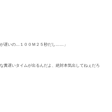
が遅いの…１００Ｍ２５秒だし……」
な糞遅いタイムが出るんだよ、絶対本気出してねぇだろ