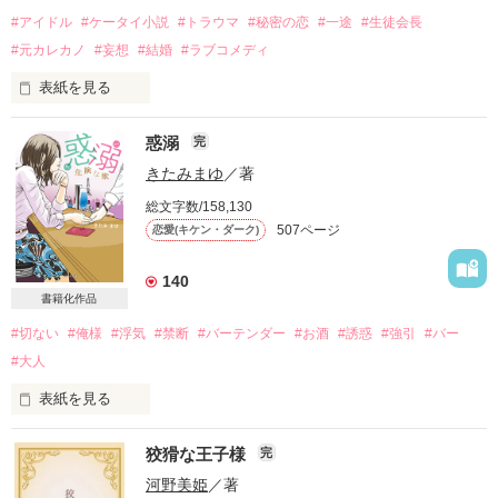
#アイドル
#ケータイ小説
#トラウマ
#秘密の恋
#一途
#生徒会長
#元カレカノ
#妄想
#結婚
#ラブコメディ
表紙を見る
ケータイ小説サイト『ペガサス』

惑溺
完
きたみまゆ
／著
ここではちょっと有名なケータイ小説家

総文字数/158,130
507ページ
恋愛(キケン・ダーク)
ＨＮはYOU☆

140
本名は香住夕海（カスミユウミ）１７歳

書籍化作品
#切ない
#俺様
#浮気
#禁断
#バーテンダー
#お酒
#誘惑
#強引
#バー
ひょんことからウチの学院の生徒会長の

#大人
表紙を見る
渡瀬涼雅（ワタセリョウガ）の

狡猾な王子様
完
『本当に嫌なら、

ヒミツを知ってしまった！！？

もっと必死で抵抗しろよ』

河野美姫
／著