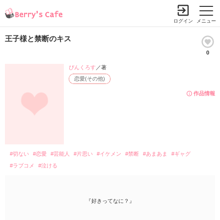
ログイン
メニュー
王子様と禁断のキス
0
ぴんくろす
／著
恋愛(その他)
作品情報
#切ない
#恋愛
#芸能人
#片思い
#イケメン
#禁断
#あまあま
#ギャグ
#ラブコメ
#泣ける
『好きってなに？』