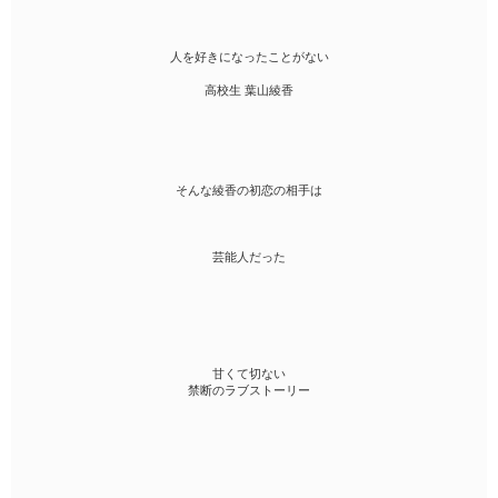
人を好きになったことがない
高校生 葉山綾香
そんな綾香の初恋の相手は
芸能人だった
甘くて切ない
禁断のラブストーリー