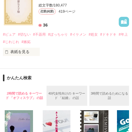
総文字数/180,477
ウチの生徒会長は

419ページ
恋愛(純愛)
この人は、

好きになっちゃいけない人なのに

36
人気アイドルユニット『B-DANDY』の一人

どんなに好きになったって

#ピュア
#切ない
#不器用
#ぽっちゃり
#イケメン
#処女
#ドキドキ
#年上
この恋が叶うわけないのに

涼！！！？

#じれじれ
#嫉妬
意地っ張りなOL

表紙を見る
新作は『アイドルが生徒会長！？』

×

傲慢なバーテンダー

― 彼はとてもずるい人 ―

かんたん検索
『お願い、優しくしないで

この作品の結末は??

「俺も好きだよ」

もっと乱暴にして……』

2時間で読める キーワー
40代女性向けの キーワー
3時間で読めるためになる
あなたはそう言ってくれたのに。

ド 「オフィスラブ」 の話
ド 「結婚」 の話
話
優しい笑みを見せてくれたのに。

2011・5月14日完結！

「女の子は皆、好きだよ」

どうせ叶わない恋なら

その気持ちは、

最初から

愛音*
“女の子(みんな)”へのもの……。

出会いたくなかった
