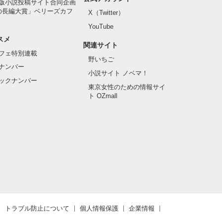
版小説投稿サイト合同企画
の長編大賞」ベリーズカフ
X（Twitter）
YouTube
スメ
関連サイト
フェ特別連載
野いちご
ナンバー
小説サイト ノベマ！
ックナンバー
東京女性のための情報サイ
ト OZmall
トラブル防止について
個人情報保護
企業情報