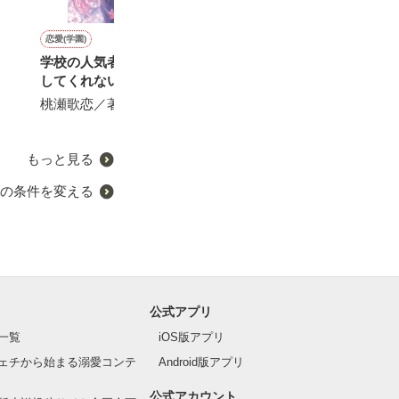
恋愛(学園)
恋愛(その他)
恋愛(キケン・ダーク)
恋愛(その他)
学校の人気者は私だけを離
イケメン社長からの溺愛が
ハニー メイド ヘヴン
愛を教えて
してくれない
止まらない
天城さくや／著
イチゴジャム／
桃瀬歌恋／著
白雪なみ／著
もっと見る
の条件を変える
公式アプリ
一覧
iOS版アプリ
ェチから始まる溺愛コンテ
Android版アプリ
公式アカウント