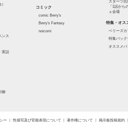
スターツ出
合）
「1話から
コミック
ェ会場
comic Berry's
特集・オス
Berry's Fantasy
ベリーズカ
noicomi
ペンス
特集バック
オススメバ
・実話
川柳
シー
性描写及び官能表現について
著作権について
掲示板投稿規約