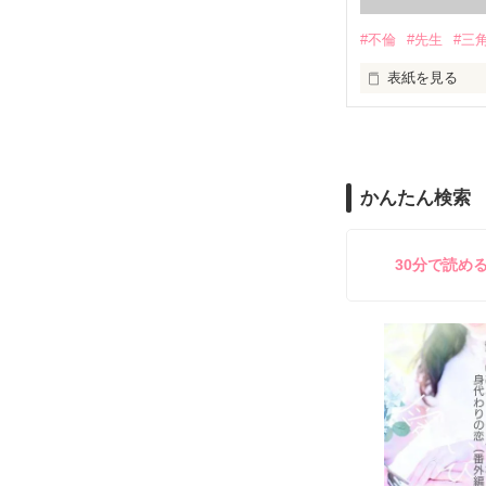
#不倫
#先生
#三
表紙を見る
＝＝＝＝＝＝＝
「俺と出会って
泣かせてばかり
かんたん検索
ユウは悲しく微
30分で読め
不倫　教師との
悩み傷つき　精
「俺なら　亜恋を
泣かせたりしな
愛斗はまっすぐ