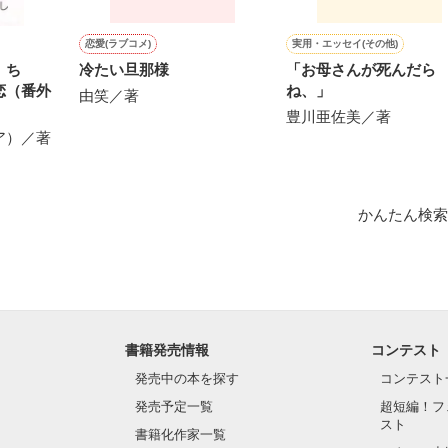


恋愛(ラブコメ)
実用・エッセイ(その他)
く ち
冷たい旦那様
「お母さんが死んだら
にかけられ

恋（番外
ね、」
由笑／著
豊川亜佐美／著
んだ………

ア）／著
別れに向かって……

＝＝＝＝＝

かんたん検索
作品を読む
書籍発売情報
コンテスト
発売中の本を探す
コンテスト
発売予定一覧
超短編！フ
スト
書籍化作家一覧