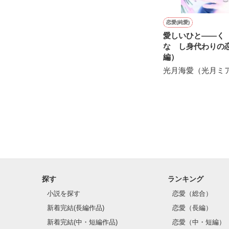
ユウと愛斗の間で
揺れ動く　私は

恋愛(純愛)
愛しいひと――
再び涙恋の魔法
な し身代わりの
編）
運命の再会を選
光月海愛（光月ミ
ユウとの永遠の
　　＝＝＝＝＝
探す
ランキング
小説を探す
恋愛（総合）
新着完結(長編作品)
恋愛（長編）
新着完結(中・短編作品)
恋愛（中・短編）