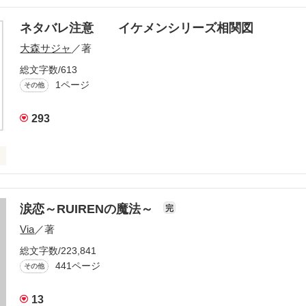
ネタバレ注意 イケメンシリーズ相関図
大森サジャ
／著
総文字数/613
1ページ
その他
293
ズ相関図



涙恋～RUIRENの魔法～
完
Via
／著
役立てばと思います
総文字数/223,841
441ページ
その他
作品を読む
13