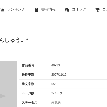
ランキング
書籍情報
コミック
コ
んしゅう。*
作品番号
40733
最終更新
2007/11/12
総文字数
553
ページ数
2ページ
ステータス
未完結