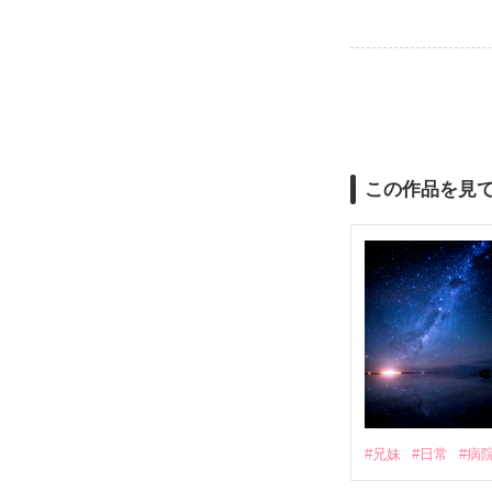
この作品を見
#兄妹
#日常
#病