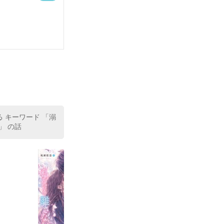
る キーワード 「溺
」 の話