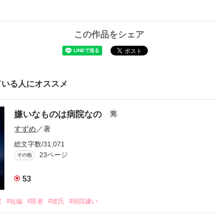
この作品をシェア
ている人にオススメ
嫌いなものは病院なの
完
すずめ
／著
総文字数/31,071
23ページ
その他
53
院
#短編
#医者
#彼氏
#病院嫌い