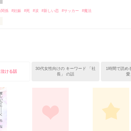
角関係
#妊娠
#死
#涙
#新しい恋
#サッカー
#魔法
＝＝＝＝＝

から

で…ゴメン…」

笑む・・・・

30代女性向けの キーワード 「社
1時間で読め
る泣ける話
長」 の話
愛
禁断の愛

一杯愛した人



いのに…」

私を見る。
