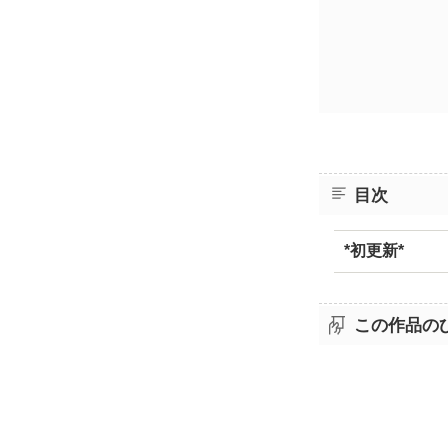
目次
*初更新*
この作品の