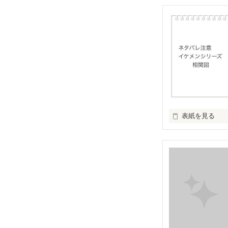
表紙を見る
イケメンシリー
第一弾から第十弾
作品を読むのに