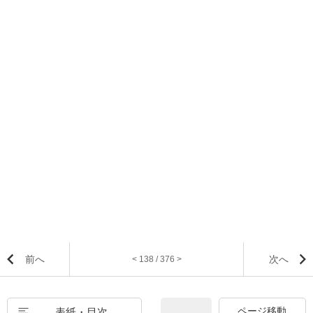
前へ
次へ
< 138 / 376 >
表紙・目次