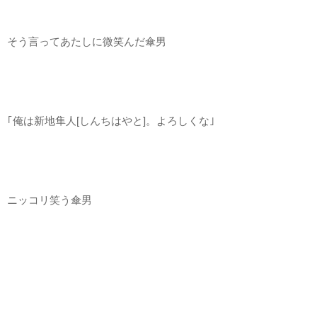
そう言ってあたしに微笑んだ傘男
｢俺は新地隼人[しんちはやと]。よろしくな｣
ニッコリ笑う傘男