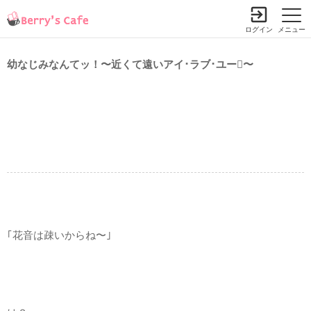
ログイン
メニュー
幼なじみなんてッ！〜近くて遠いアイ･ラブ･ユー〜
｢花音は疎いからね〜｣